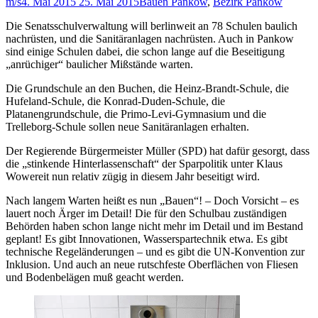
m/s
4. Mai 2015
25. Mai 2015
Bauen Pankow
,
Bezirk Pankow
Die Senatsschulverwaltung will berlinweit an 78 Schulen baulich
nachrüsten, und die Sanitäranlagen nachrüsten. Auch in Pankow
sind einige Schulen dabei, die schon lange auf die Beseitigung
„anrüchiger“ baulicher Mißstände warten.
Die Grundschule an den Buchen, die Heinz-Brandt-Schule, die
Hufeland-Schule, die Konrad-Duden-Schule, die
Platanengrundschule, die Primo-Levi-Gymnasium und die
Trelleborg-Schule sollen neue Sanitäranlagen erhalten.
Der Regierende Bürgermeister Müller (SPD) hat dafür gesorgt, dass
die „stinkende Hinterlassenschaft“ der Sparpolitik unter Klaus
Wowereit nun relativ zügig in diesem Jahr beseitigt wird.
Nach langem Warten heißt es nun „Bauen“! – Doch Vorsicht – es
lauert noch Ärger im Detail! Die für den Schulbau zuständigen
Behörden haben schon lange nicht mehr im Detail und im Bestand
geplant! Es gibt Innovationen, Wasserspartechnik etwa. Es gibt
technische Regeländerungen – und es gibt die UN-Konvention zur
Inklusion. Und auch an neue rutschfeste Oberflächen von Fliesen
und Bodenbelägen muß geacht werden.