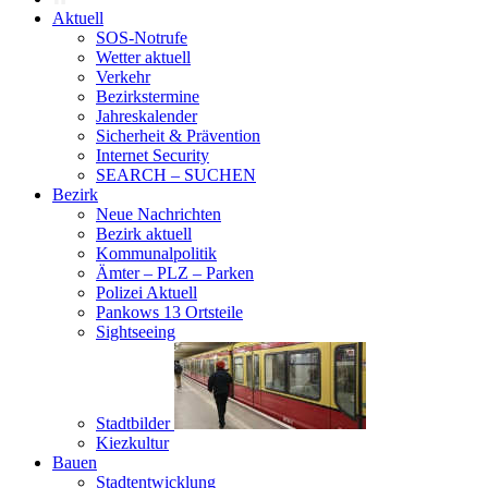
Aktuell
SOS-Notrufe
Wetter aktuell
Verkehr
Bezirkstermine
Jahreskalender
Sicherheit & Prävention
Internet Security
SEARCH – SUCHEN
Bezirk
Neue Nachrichten
Bezirk aktuell
Kommunalpolitik
Ämter – PLZ – Parken
Polizei Aktuell
Pankows 13 Ortsteile
Sightseeing
Stadtbilder
Kiezkultur
Bauen
Stadtentwicklung