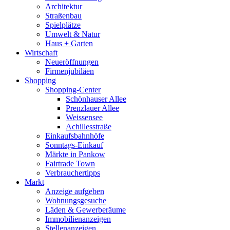
Architektur
Straßenbau
Spielplätze
Umwelt & Natur
Haus + Garten
Wirtschaft
Neueröffnungen
Firmenjubiläen
Shopping
Shopping-Center
Schönhauser Allee
Prenzlauer Allee
Weissensee
Achillesstraße
Einkaufsbahnhöfe
Sonntags-Einkauf
Märkte in Pankow
Fairtrade Town
Verbrauchertipps
Markt
Anzeige aufgeben
Wohnungsgesuche
Läden & Gewerberäume
Immobilienanzeigen
Stellenanzeigen