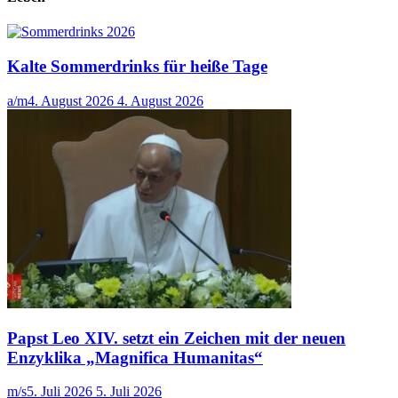
Kalte Sommerdrinks für heiße Tage
a/m
4. August 2026
4. August 2026
Papst Leo XIV. setzt ein Zeichen mit der neuen
Enzyklika „Magnifica Humanitas“
m/s
5. Juli 2026
5. Juli 2026