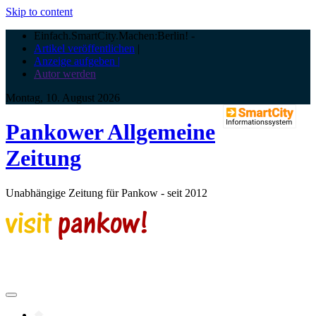
Skip to content
Einfach.SmartCity.Machen:Berlin!
-
Artikel veröffentlichen
|
Anzeige aufgeben |
Autor werden
Montag, 10. August 2026
Pankower Allgemeine
Zeitung
Unabhängige Zeitung für Pankow - seit 2012