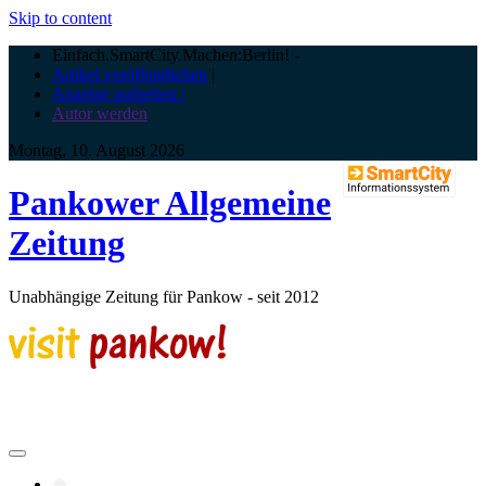
Skip to content
Einfach.SmartCity.Machen:Berlin!
-
Artikel veröffentlichen
|
Anzeige aufgeben |
Autor werden
Montag, 10. August 2026
Pankower Allgemeine
Zeitung
Unabhängige Zeitung für Pankow - seit 2012