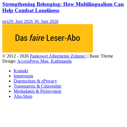
Strengthening Belonging: How Multilingualism Can
Help Combat Loneliness
m/s
29. Juni 2026
30. Juni 2026
© 2012 - 2026
Pankower Allgemeine Zeitung
| | Basic Theme
Design:
AccessPress Mag, Kathmandu
Kontakt
Impressum
Datenschutz & ePrivacy
Transparenz & Citizenship
Mediadaten & Preissystem
Abo-Shop