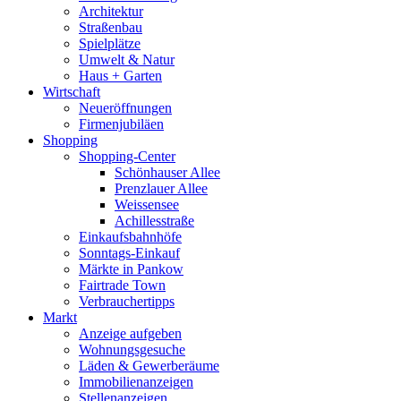
Architektur
Straßenbau
Spielplätze
Umwelt & Natur
Haus + Garten
Wirtschaft
Neueröffnungen
Firmenjubiläen
Shopping
Shopping-Center
Schönhauser Allee
Prenzlauer Allee
Weissensee
Achillesstraße
Einkaufsbahnhöfe
Sonntags-Einkauf
Märkte in Pankow
Fairtrade Town
Verbrauchertipps
Markt
Anzeige aufgeben
Wohnungsgesuche
Läden & Gewerberäume
Immobilienanzeigen
Stellenanzeigen