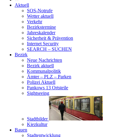
Aktuell
SOS-Notrufe
Wetter aktuell
Verkehr
Bezirkstermine
Jahreskalender
Sicherheit & Prävention
Internet Security
SEARCH – SUCHEN
Bezirk
Neue Nachrichten
Bezirk aktuell
Kommunalpolitik
Ämter – PLZ – Parken
Polizei Aktuell
Pankows 13 Ortsteile
Sightseeing
Stadtbilder
Kiezkultur
Bauen
Stadtentwicklung