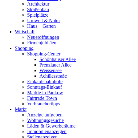
Architektur
Straßenbau
Spielplätze
Umwelt & Natur
Haus + Garten
Wirtschaft
Neueröffnungen
Firmenjubiläen
Shopping
Shopping-Center
Schönhauser Allee
Prenzlauer Allee
Weissensee
Achillesstraße
Einkaufsbahnhöfe
Sonntags-Einkauf
Märkte in Pankow
Fairtrade Town
Verbrauchertipps
Markt
Anzeige aufgeben
Wohnungsgesuche
Läden & Gewerberäume
Immobilienanzeigen
Stellenanzeigen