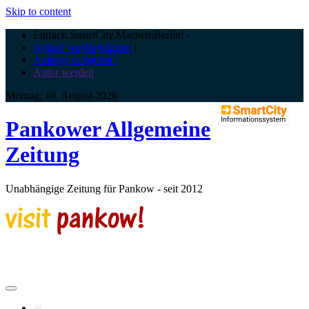
Skip to content
Einfach.SmartCity.Machen:Berlin!
-
Artikel veröffentlichen
|
Anzeige aufgeben |
Autor werden
Montag, 10. August 2026
Pankower Allgemeine
Zeitung
Unabhängige Zeitung für Pankow - seit 2012