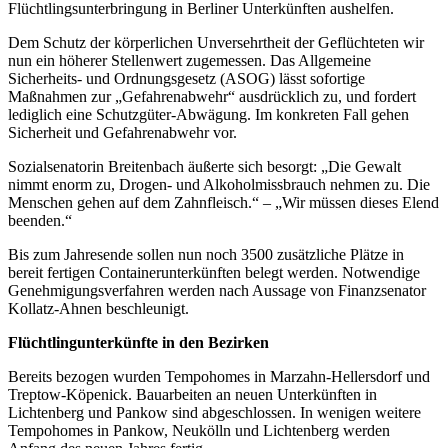
Flüchtlingsunterbringung in Berliner Unterkünften aushelfen.
Dem Schutz der körperlichen Unversehrtheit der Geflüchteten wir
nun ein höherer Stellenwert zugemessen. Das Allgemeine
Sicherheits- und Ordnungsgesetz (ASOG) lässt sofortige
Maßnahmen zur „Gefahrenabwehr“ ausdrücklich zu, und fordert
lediglich eine Schutzgüter-Abwägung. Im konkreten Fall gehen
Sicherheit und Gefahrenabwehr vor.
Sozialsenatorin Breitenbach äußerte sich besorgt: „Die Gewalt
nimmt enorm zu, Drogen- und Alkoholmissbrauch nehmen zu. Die
Menschen gehen auf dem Zahnfleisch.“ – „Wir müssen dieses Elend
beenden.“
Bis zum Jahresende sollen nun noch 3500 zusätzliche Plätze in
bereit fertigen Containerunterkünften belegt werden. Notwendige
Genehmigungsverfahren werden nach Aussage von Finanzsenator
Kollatz-Ahnen beschleunigt.
Flüchtlingunterkünfte in den Bezirken
Bereits bezogen wurden Tempohomes in Marzahn-Hellersdorf und
Treptow-Köpenick. Bauarbeiten an neuen Unterkünften in
Lichtenberg und Pankow sind abgeschlossen. In wenigen weitere
Tempohomes in Pankow, Neukölln und Lichtenberg werden