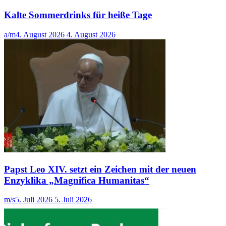
Kalte Sommerdrinks für heiße Tage
a/m
4. August 2026
4. August 2026
Papst Leo XIV. setzt ein Zeichen mit der neuen
Enzyklika „Magnifica Humanitas“
m/s
5. Juli 2026
5. Juli 2026