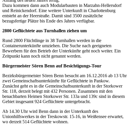
Anfang des neuen Jahres fertig.
Dazu kommen dann auch Modularbauten in Marzahn-Hellersdorf
und Reinickendorf. Eine weitere Unterkunft in Charlottenburg
entsteht an der Heerstraße. Damit sind 3500 zusätzliche
bezugsfertige Plätze bis Ende des Jahres verfügbar.
2800 Geflüchtete aus Turnhallen ziehen um
Rund 2800 Flüchtlinge in 38 Turnhallen werden in die
Containerunterkünfte umziehen. Die Suche nach geeigneten
Bewerbern für den Betrieb der Unterkünfte geht noch weiter. Ein
Zeitpunkt kann noch nicht genannt werden.
Bürgermeister Sören Benn auf Besichtigungs-Tour
Bezirksbürgermeister Sören Benn besucht am 16.12.2016 ab 13 Uhr
zwei Gemeinschaftsunterkünfte für Geflüchtete in Pankow.
Zunächst geht es in die Gemeinschaftsunterkunft in der Storkower
Str. 118, derzeit belegt mit 432 Personen. Zusammen mit den
benachbarten Heimen Storkower Str. 133a und 139c sind in diesem
Gebiet insgesamt 924 Geflüchtete untergebracht.
Ab 14.30 Uhr wird Benn dann in der Unterkunft des
Unionhilfswerkes in der Treskowstr. 15-16, in Weißensee erwartet,
wo derzeit 514 Geflüchtete wohnen.