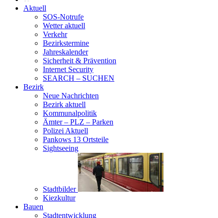
Aktuell
SOS-Notrufe
Wetter aktuell
Verkehr
Bezirkstermine
Jahreskalender
Sicherheit & Prävention
Internet Security
SEARCH – SUCHEN
Bezirk
Neue Nachrichten
Bezirk aktuell
Kommunalpolitik
Ämter – PLZ – Parken
Polizei Aktuell
Pankows 13 Ortsteile
Sightseeing
Stadtbilder
Kiezkultur
Bauen
Stadtentwicklung