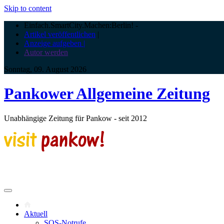
Skip to content
Einfach.SmartCity.Machen:Berlin!
-
Artikel veröffentlichen
|
Anzeige aufgeben |
Autor werden
Sonntag, 09. August 2026
Pankower Allgemeine Zeitung
Unabhängige Zeitung für Pankow - seit 2012
Aktuell
SOS-Notrufe