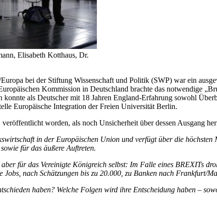
ann, Elisabeth Kotthaus, Dr.
U/Europa bei der Stiftung Wissenschaft und Politik (SWP) war ein aus
der Europäischen Kommission in Deutschland brachte das notwendige „Bru
n konnte als Deutscher mit 18 Jahren England-Erfahrung sowohl Überbl
elle Europäische Integration der Freien Universität Berlin.
eröffentlicht worden, als noch Unsicherheit über dessen Ausgang her
kswirtschaft in der Europäischen Union und verfügt über die höchsten M
sowie für das äußere Auftreten.
m aber für das Vereinigte Königreich selbst: Im Falle eines BREXITs d
le Jobs, nach Schätzungen bis zu 20.000, zu Banken nach Frankfurt/Ma
schieden haben? Welche Folgen wird ihre Entscheidung haben – sowohl 