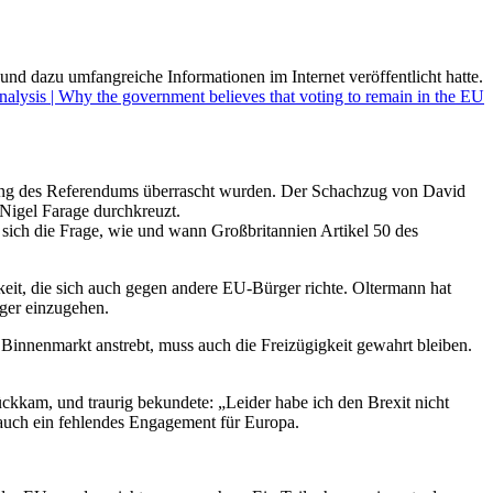
nd dazu umfangreiche Informationen im Internet veröffentlicht hatte.
nalysis | Why the government believes that voting to remain in the EU
gang des Referendums überrascht wurden. Der Schachzug von David
Nigel Farage durchkreuzt.
sich die Frage, wie und wann Großbritannien Artikel 50 des
eit, die sich auch gegen andere EU-Bürger richte. Oltermann hat
rger einzugehen.
m Binnenmarkt anstrebt, muss auch die Freizügigkeit gewahrt bleiben.
ückkam, und traurig bekundete: „Leider habe ich den Brexit nicht
auch ein fehlendes Engagement für Europa.