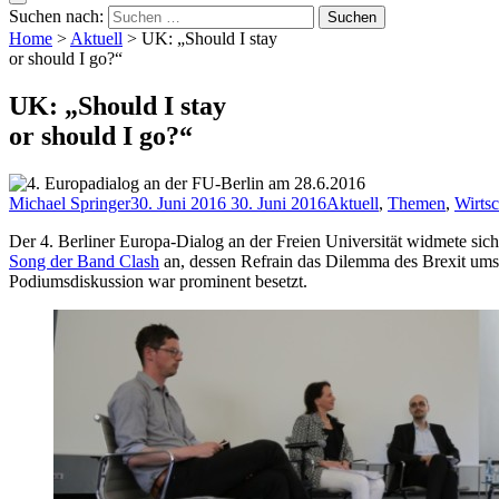
Suchen nach:
Home
>
Aktuell
>
UK: „Should I stay
or should I go?“
UK: „Should I stay
or should I go?“
Michael Springer
30. Juni 2016
30. Juni 2016
Aktuell
,
Themen
,
Wirtsc
Der 4. Berliner Europa-Dialog an der Freien Universität widmete sic
Song der Band Clash
an, dessen Refrain das Dilemma des Brexit umschr
Podiumsdiskussion war prominent besetzt.