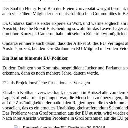
Der Saal im Henry-Ford Bau der Freien Universität war gut besucht
auch viele ältere Mitglieder der deutsch-britischen Communities in 
Dr. Ondarza kam als erster Experte zu Wort, und warnte sogleich am B
Ansicht, dass die Brexit-Entscheidung sowohl für das Leave-Lager a
nun ohne Konzept. Cameron habe mit seinem Rücktritt womöglich einen
Ondarza erinnerte auch daran, dass der Artikel 50 des EU Vertrages al
Austrittsprozeß, bei dem Großbritannien EU-Mitglied mit vollen Vetoe
Ein Rat an führende EU-Politiker
Zu dem Drängen von Kommissionsprädident Jucker und Parlamentspräsid
erkennen, dann es noch mehrere Jahre, dauern werde.
EU als Projektionsfläche für nationales Versagen
Elisabeth Kotthaus verwies drauf, dass auch in Brüssel alle von dem
Lagers offenbar nicht gelungen war, die Menschen zu überzeugen, für
auf die Zuständigkeiten der nationalen Regierungen, die es sich imm
vorstellen, das es ein erneutes Unabhängigkeitsreferendum Schottland
Das Problem: wenn Großbritannien aus der EU austritt, wird wieder 
Nach ihrer Ansicht wurden Probleme in Großbritannien auf die EU pro