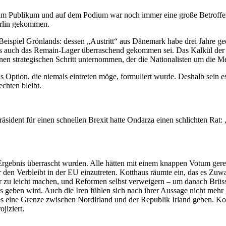
, im Publikum und auf dem Podium war noch immer eine große Betroffe
Berlin gekommen.
eispiel Grönlands: dessen „Austritt“ aus Dänemark habe drei Jahre ged
ls auch das Remain-Lager überraschend gekommen sei. Das Kalkül der P
 strategischen Schritt unternommen, der die Nationalisten um die Meh
s Option, die niemals eintreten möge, formuliert wurde. Deshalb sein e
chten bleibt.
ent für einen schnellen Brexit hatte Ondarza einen schlichten Rat: „H
 Ergebnis überrascht wurden. Alle hätten mit einem knappen Votum gere
 den Verbleibt in der EU einzutreten. Kotthaus räumte ein, das es Zu
er zu leicht machen, und Reformen selbst verweigern – um danach Brüs
s geben wird. Auch die Iren fühlen sich nach ihrer Aussage nicht mehr g
es eine Grenze zwischen Nordirland und der Republik Irland geben. Ko
jiziert.