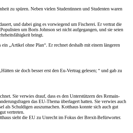
nheit zu spüren. Neben vielen Studentinnen und Studenten waren
auert, und dabei ging es vorwiegend um Fischerei. Er vertrat die
opulisten um Boris Johnson sei nicht aufgegangen, und sie seien
rheitsfähigkeit bringt.
s ein „Artikel ohne Plan“. Er rechnet deshalb mit einem längeren
ätten sie doch besser erst den Eu-Vertrag gelesen; “ und gab zu
chnet. Sie verwies drauf, dass es den Unterstützern des Remain-
wanderungsfragen das EU-Thema überlagert hatten. Sie verwies auch
sel als Schuldigen auszumachen. Kotthaus konnte sich auch gut
ut vertreten.
tthaus sieht die EU zu Unrecht im Fokus der Brexit-Befürworter.