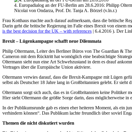
4. Europadialog an der FU-Berlin am 28.6.2016: Philipp Olterm
Nicolai von Ondarza, Prof. Dr. Tanja A. Börzel (v.ln.r.)
Frau Kotthaus machte auch darauf aufmerksam, dass die britische Reg
Darin geht die britische Regierung im Falle eines Brexit von einem m
is the best decision for the UK – with references
| 6.4.2016 ). Der Lin
Brexit – Lügenkampagne schafft neue Dilemmata
Philip Oltermann, Leiter des Berliner Büros von The Guardian & T
Cameron mit dem Rücktritt hat womöglich eine beabsichtigte Strateg
Oltermann sieht nun eine Art Schwebzustand in dem es drauf ankomme
Vertrages über die Europäische Union aktiviere.
Oltermann verwies darauf, dass die Brexit-Kampagne mit Lügen geführ
selbst als Deutscher 18 Jahre lang in Großbritannien gelebt. Er sieht
Oltermann sorgt sich auch, das es in Großbritannien keine Politiker m
Hier sieht Oltermann die größte Sorge darin, dass möglicherweise in e
In der Publikumsrunde gab es einen eher heiteren Moment, als ein jun
verhindern können“. Das Publikum lachte freundlich über soviel En
Themen die nicht diskutiert wurden