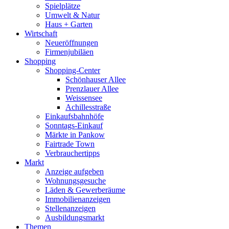
Spielplätze
Umwelt & Natur
Haus + Garten
Wirtschaft
Neueröffnungen
Firmenjubiläen
Shopping
Shopping-Center
Schönhauser Allee
Prenzlauer Allee
Weissensee
Achillesstraße
Einkaufsbahnhöfe
Sonntags-Einkauf
Märkte in Pankow
Fairtrade Town
Verbrauchertipps
Markt
Anzeige aufgeben
Wohnungsgesuche
Läden & Gewerberäume
Immobilienanzeigen
Stellenanzeigen
Ausbildungsmarkt
Themen