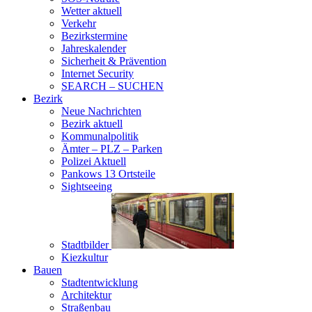
Wetter aktuell
Verkehr
Bezirkstermine
Jahreskalender
Sicherheit & Prävention
Internet Security
SEARCH – SUCHEN
Bezirk
Neue Nachrichten
Bezirk aktuell
Kommunalpolitik
Ämter – PLZ – Parken
Polizei Aktuell
Pankows 13 Ortsteile
Sightseeing
Stadtbilder
Kiezkultur
Bauen
Stadtentwicklung
Architektur
Straßenbau