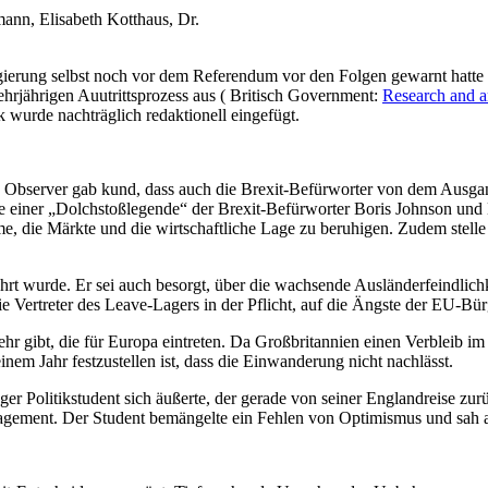
ann, Elisabeth Kotthaus, Dr.
ierung selbst noch vor dem Referendum vor den Folgen gewarnt hatte u
ehrjährigen Auutrittsprozess aus ( Britisch Government:
Research and a
k wurde nachträglich redaktionell eingefügt.
he Observer gab kund, dass auch die Brexit-Befürworter von dem Aus
ie einer „Dolchstoßlegende“ der Brexit-Befürworter Boris Johnson und 
, die Märkte und die wirtschaftliche Lage zu beruhigen. Zudem stelle 
t wurde. Er sei auch besorgt, über die wachsende Ausländerfeindlichk
 die Vertreter des Leave-Lagers in der Pflicht, auf die Ängste der EU-Bü
ehr gibt, die für Europa eintreten. Da Großbritannien einen Verbleib i
inem Jahr festzustellen ist, dass die Einwanderung nicht nachlässt.
ger Politikstudent sich äußerte, der gerade von seiner Englandreise zur
gagement. Der Student bemängelte ein Fehlen von Optimismus und sah 