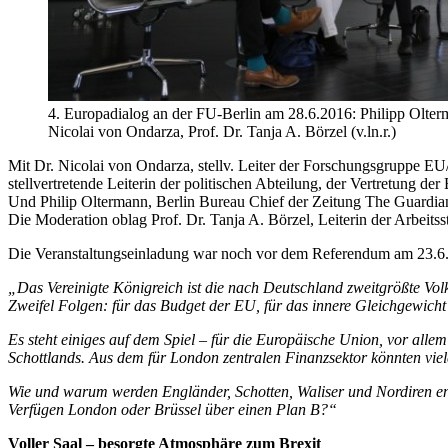
4. Europadialog an der FU-Berlin am 28.6.2016: Philipp Olterm
Nicolai von Ondarza, Prof. Dr. Tanja A. Börzel (v.ln.r.)
Mit Dr. Nicolai von Ondarza, stellv. Leiter der Forschungsgruppe E
stellvertretende Leiterin der politischen Abteilung, der Vertretung 
Und Philip Oltermann, Berlin Bureau Chief der Zeitung The Guardia
Die Moderation oblag Prof. Dr. Tanja A. Börzel, Leiterin der Arbeitsst
Die Veranstaltungseinladung war noch vor dem Referendum am 23.6. v
„Das Vereinigte Königreich ist die nach Deutschland zweitgrößte Vol
Zweifel Folgen: für das Budget der EU, für das innere Gleichgewicht 
Es steht einiges auf dem Spiel – für die Europäische Union, vor alle
Schottlands. Aus dem für London zentralen Finanzsektor könnten vie
Wie und warum werden Engländer, Schotten, Waliser und Nordiren ent
Verfügen London oder Brüssel über einen Plan B?“
Voller Saal – besorgte Atmosphäre zum Brexit