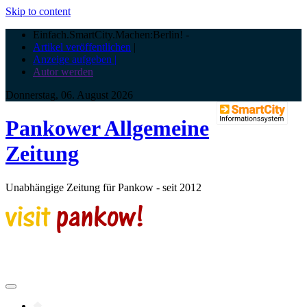
Skip to content
Einfach.SmartCity.Machen:Berlin!
-
Artikel veröffentlichen
|
Anzeige aufgeben |
Autor werden
Donnerstag, 06. August 2026
Pankower Allgemeine
Zeitung
Unabhängige Zeitung für Pankow - seit 2012