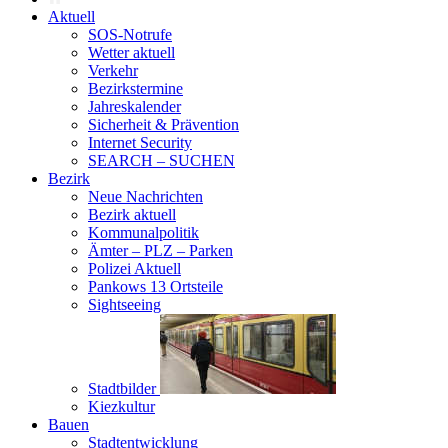
Aktuell
SOS-Notrufe
Wetter aktuell
Verkehr
Bezirkstermine
Jahreskalender
Sicherheit & Prävention
Internet Security
SEARCH – SUCHEN
Bezirk
Neue Nachrichten
Bezirk aktuell
Kommunalpolitik
Ämter – PLZ – Parken
Polizei Aktuell
Pankows 13 Ortsteile
Sightseeing
Stadtbilder
Kiezkultur
Bauen
Stadtentwicklung