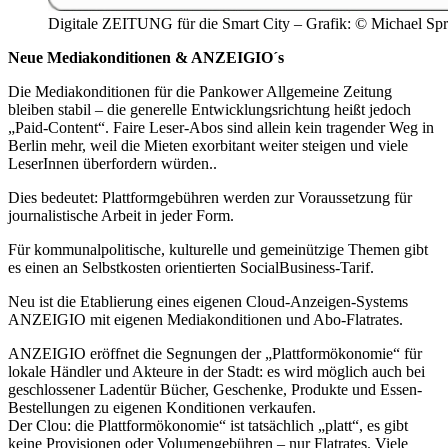
Digitale ZEITUNG für die Smart City – Grafik: © Michael Spr
Neue Mediakonditionen & ANZEIGIO´s
Die Mediakonditionen für die Pankower Allgemeine Zeitung
bleiben stabil – die generelle Entwicklungsrichtung heißt jedoch
„Paid-Content“. Faire Leser-Abos sind allein kein tragender Weg in
Berlin mehr, weil die Mieten exorbitant weiter steigen und viele
LeserInnen überfordern würden..
Dies bedeutet: Plattformgebühren werden zur Voraussetzung für
journalistische Arbeit in jeder Form.
Für kommunalpolitische, kulturelle und gemeinützige Themen gibt
es einen an Selbstkosten orientierten SocialBusiness-Tarif.
Neu ist die Etablierung eines eigenen Cloud-Anzeigen-Systems
ANZEIGIO mit eigenen Mediakonditionen und Abo-Flatrates.
ANZEIGIO eröffnet die Segnungen der „Plattformökonomie“ für
lokale Händler und Akteure in der Stadt: es wird möglich auch bei
geschlossener Ladentür Bücher, Geschenke, Produkte und Essen-
Bestellungen zu eigenen Konditionen verkaufen.
Der Clou: die Plattformökonomie“ ist tatsächlich „platt“, es gibt
keine Provisionen oder Volumengebühren – nur Flatrates. Viele