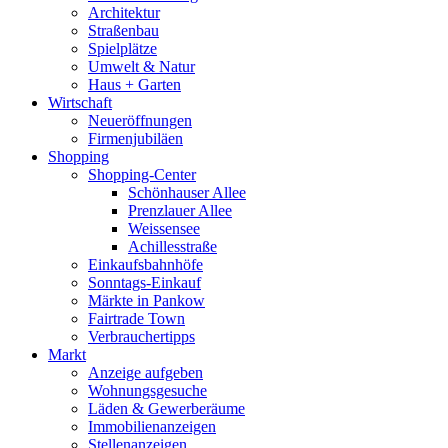
Architektur
Straßenbau
Spielplätze
Umwelt & Natur
Haus + Garten
Wirtschaft
Neueröffnungen
Firmenjubiläen
Shopping
Shopping-Center
Schönhauser Allee
Prenzlauer Allee
Weissensee
Achillesstraße
Einkaufsbahnhöfe
Sonntags-Einkauf
Märkte in Pankow
Fairtrade Town
Verbrauchertipps
Markt
Anzeige aufgeben
Wohnungsgesuche
Läden & Gewerberäume
Immobilienanzeigen
Stellenanzeigen