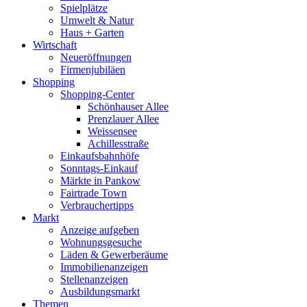
Spielplätze
Umwelt & Natur
Haus + Garten
Wirtschaft
Neueröffnungen
Firmenjubiläen
Shopping
Shopping-Center
Schönhauser Allee
Prenzlauer Allee
Weissensee
Achillesstraße
Einkaufsbahnhöfe
Sonntags-Einkauf
Märkte in Pankow
Fairtrade Town
Verbrauchertipps
Markt
Anzeige aufgeben
Wohnungsgesuche
Läden & Gewerberäume
Immobilienanzeigen
Stellenanzeigen
Ausbildungsmarkt
Themen