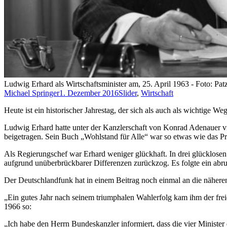
Ludwig Erhard als Wirtschaftsminister am, 25. April 1963 - Foto: P
Michael Springer
1. Dezember 2016
Slider
,
Wirtschaft
Heute ist ein historischer Jahrestag, der sich als auch als wichtige
Ludwig Erhard hatte unter der Kanzlerschaft von Konrad Adenauer vi
beigetragen. Sein Buch „Wohlstand für Alle“ war so etwas wie das P
Als Regierungschef war Erhard weniger glückhaft. In drei glücklosen 
aufgrund unüberbrückbarer Differenzen zurückzog. Es folgte ein ab
Der Deutschlandfunk hat in einem Beitrag noch einmal an die nähere
„Ein gutes Jahr nach seinem triumphalen Wahlerfolg kam ihm der fre
1966 so:
„Ich habe den Herrn Bundeskanzler informiert, dass die vier Ministe