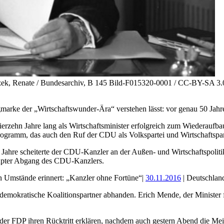
atzek, Renate / Bundesarchiv, B 145 Bild-F015320-0001 / CC-BY-SA 3.
 Wegmarke der „Wirtschaftswunder-Ära“ verstehen lässt: vor genau 50 Ja
erzehn Jahre lang als Wirtschaftsminister erfolgreich zum Wiederauf
rogramm, das auch den Ruf der CDU als Volkspartei und Wirtschaftspar
Jahre scheiterte der CDU-Kanzler an der Außen- und Wirtschaftspolitik
rupter Abgang des CDU-Kanzlers.
n Umstände erinnert: „Kanzler ohne Fortüne“|
30.11.2016
| Deutschlan
idemokratische Koalitionspartner abhanden. Erich Mende, der Ministe
r der FDP ihren Rücktritt erklären, nachdem auch gestern Abend die M