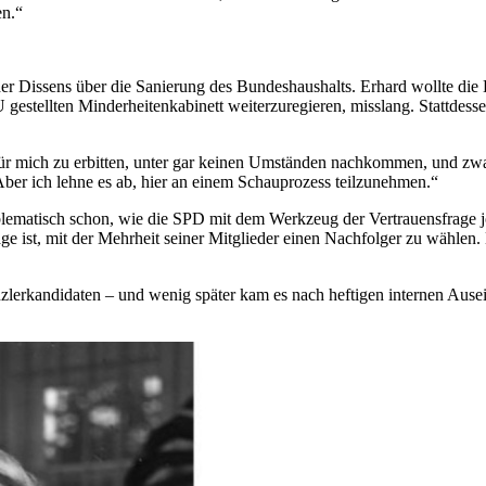
en.“
der Dissens über die Sanierung des Bundeshaushalts. Erhard wollte die
gestellten Minderheitenkabinett weiterzuregieren, misslang. Stattdes
r mich zu erbitten, unter gar keinen Umständen nachkommen, und zwar,
Aber ich lehne es ab, hier an einem Schauprozess teilzunehmen.“
lematisch schon, wie die SPD mit dem Werkzeug der Vertrauensfrage jong
Lage ist, mit der Mehrheit seiner Mitglieder einen Nachfolger zu wähl
lerkandidaten – und wenig später kam es nach heftigen internen Ausei