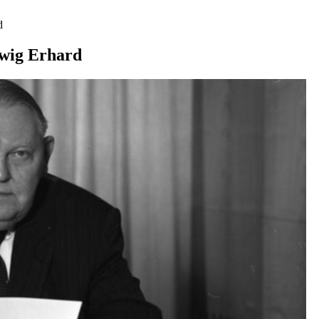
d
dwig Erhard