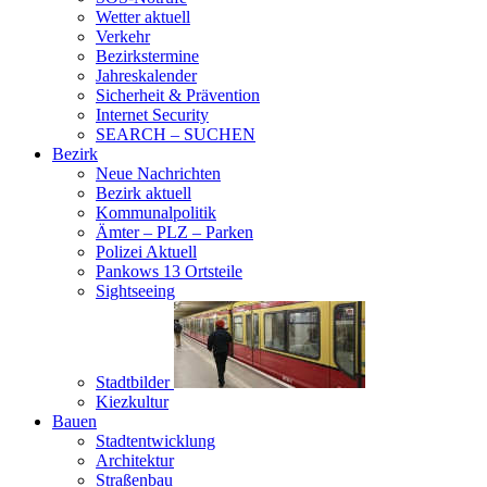
Wetter aktuell
Verkehr
Bezirkstermine
Jahreskalender
Sicherheit & Prävention
Internet Security
SEARCH – SUCHEN
Bezirk
Neue Nachrichten
Bezirk aktuell
Kommunalpolitik
Ämter – PLZ – Parken
Polizei Aktuell
Pankows 13 Ortsteile
Sightseeing
Stadtbilder
Kiezkultur
Bauen
Stadtentwicklung
Architektur
Straßenbau