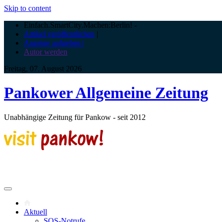
Skip to content
Einfach.SmartCity.Machen:Berlin!
-
Artikel veröffentlichen
|
Anzeige aufgeben |
Autor werden
Freitag, 07. August 2026
Pankower Allgemeine Zeitung
Unabhängige Zeitung für Pankow - seit 2012
Aktuell
SOS-Notrufe