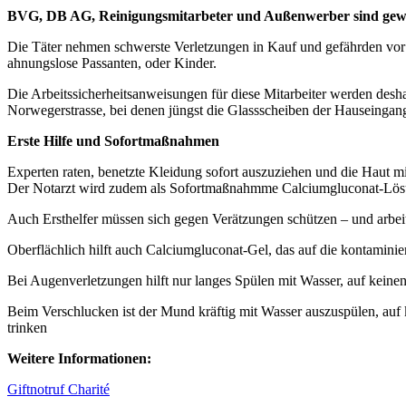
BVG, DB AG, Reinigungsmitarbeter und Außenwerber sind gew
Die Täter nehmen schwerste Verletzungen in Kauf und gefährden vo
ahnungslose Passanten, oder Kinder.
Die Arbeitssicherheitsanweisungen für diese Mitarbeiter werden desha
Norwegerstrasse, bei denen jüngst die Glassscheiben der Hauseingan
Erste Hilfe und Sofortmaßnahmen
Experten raten, benetzte Kleidung sofort auszuziehen und die Haut 
Der Notarzt wird zudem als Sofortmaßnahmme Calciumgluconat-Lösun
Auch Ersthelfer müssen sich gegen Verätzungen schützen – und arbe
Oberflächlich hilft auch Calciumgluconat-Gel, das auf die kontaminie
Bei Augenverletzungen hilft nur langes Spülen mit Wasser, auf kein
Beim Verschlucken ist der Mund kräftig mit Wasser auszuspülen, auf k
trinken
Weitere Informationen:
Giftnotruf Charité