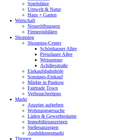
Spielplätze
Umwelt & Natur
Haus + Garten
Wirtschaft
Neueröffnungen
Firmenjubiläen
Shopping
Shopping-Center
Schönhauser Allee
Prenzlauer Allee
Weissensee
Achillesstraße
Einkaufsbahnhöfe
Sonntags-Einkauf
Märkte in Pankow
Fairtrade Town
Verbrauchertipps
Markt
Anzeige aufgeben
Wohnungsgesuche
Läden & Gewerberäume
Immobilienanzeigen
Stellenanzeigen
Ausbildungsmarkt
Themen