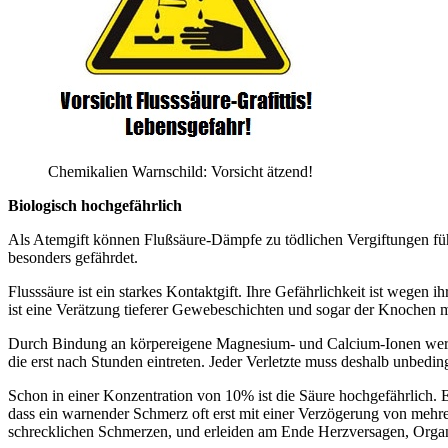
Chemikalien Warnschild: Vorsicht ätzend!
Biologisch hochgefährlich
Als Atemgift können Flußsäure-Dämpfe zu tödlichen Vergiftungen fü
besonders gefährdet.
Flusssäure ist ein starkes Kontaktgift. Ihre Gefährlichkeit ist wegen
ist eine Verätzung tieferer Gewebeschichten und sogar der Knochen mög
Durch Bindung an körpereigene Magnesium- und Calcium-Ionen werde
die erst nach Stunden eintreten. Jeder Verletzte muss deshalb unbeding
Schon in einer Konzentration von 10% ist die Säure hochgefährlich. Ei
dass ein warnender Schmerz oft erst mit einer Verzögerung von mehreren
schrecklichen Schmerzen, und erleiden am Ende Herzversagen, Orga