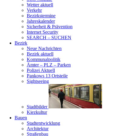
Wetter aktuell
Verkehr
Bezirkstermine
Jahreskalender
Sicherheit & Prävention
Internet Security
SEARCH – SUCHEN
Bezirk
Neue Nachrichten
Bezirk aktuell
Kommunalpolitik
Ämter – PLZ – Parken
Polizei Aktuell
Pankows 13 Ortsteile
Sightseeing
Stadtbilder
Kiezkultur
Bauen
Stadtentwicklung
Architektur
Straßenbau