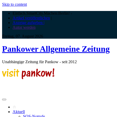
Skip to content
Einfach.SmartCity.Machen:Berlin!
-
Artikel veröffentlichen
|
Anzeige aufgeben |
Autor werden
Freitag, 07. August 2026
Pankower Allgemeine Zeitung
Unabhängige Zeitung für Pankow - seit 2012
Aktuell
SOS-Notrufe