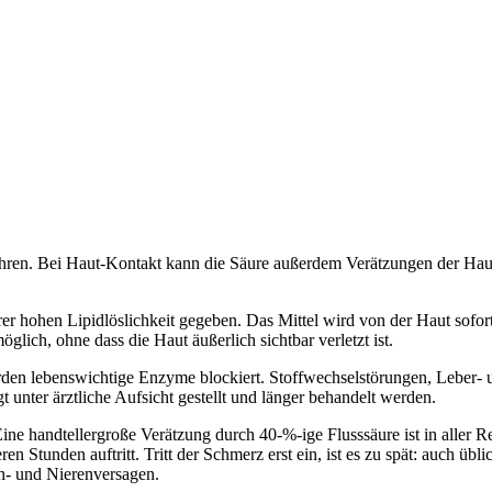
hren. Bei Haut-Kontakt kann die Säure außerdem Verätzungen der Hau
 ihrer hohen Lipidlöslichkeit gegeben. Das Mittel wird von der Haut sofo
lich, ohne dass die Haut äußerlich sichtbar verletzt ist.
n lebenswichtige Enzyme blockiert. Stoffwechselstörungen, Leber- u
t unter ärztliche Aufsicht gestellt und länger behandelt werden.
ne handtellergroße Verätzung durch 40-%-ige Flusssäure ist in aller Re
 Stunden auftritt. Tritt der Schmerz erst ein, ist es zu spät: auch übli
n- und Nierenversagen.