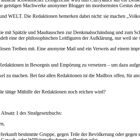
e geistigen Machwerke anonymer Blogger im mordsernsten Gestus der 
 WELT. Die Redaktionen bemerken dabei nicht: sie machen „Volksve
die mit Spätzle und Maultauschen zur Denkmalsschändung und zum Sch
elt eine der philosophischen Leitfiguren der Aufklärung, nur weil sie 
osen Treiben mit. Eine anonyme Mail und ein Verweis auf einem impr
it Redaktionen in Besorgnis und Empörung zu versetzen – um dazu aufg
l zu machen. Bei fast allen Redaktionen ist die Mailbox offen, für an
die tätige Mithilfe der Redaktionen noch reichen wird?
0 Absatz 1 des Strafgesetzbuchs:
en,
che Herkunft bestimmte Gruppe, gegen Teile der Bevölkerung oder gegen
u Gewalt- oder Willkürmaßnahmen auffordert oder