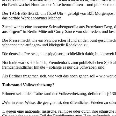
ein Pawlowscher Hund an der Nase herumführen – und publizieren di
Der TAGESSPIEGEL um 16:59 Uhr – gefolgt von BZ, Morgenpost und
das perfide Werk anonymer Macher.
Zuerst war es eine anonyme Schwabenguerilla aus Prenzlauer Berg, 
ausbürgern“ in Berlin Mitte mit Curry-Sauce von sich reden, und besud
Die Presse macht wie ein Pawlowscher Hund an den bunt-geschmackl
schnappt eine auflagen- und klickgeile Redaktion zu.
Die deutsche Presseagentur (dpa) sorgt schließlich dafür, bundeswe
Noch nie war es so einfach, Fremdenhass zum publizistischen Spektake
fremdenfeindlicher Inhalte – solange es nur die Schwaben sind.
Als Berliner fragt man sich, wie weit das noch gehen soll – wie weit 
Tatbestand Volksverhetzung
?
Erinnert sei an den Tatbestand der Volksverhetzung, definiert in § 13
„Wer in einer Weise, die geeignet ist, den öffentlichen Frieden zu stör
1. gegen eine nationale, rassische, religiöse oder durch ihre ethnis
Gruppe oder zu einem Teil der Bevölkerung zum Hass aufstachelt, z