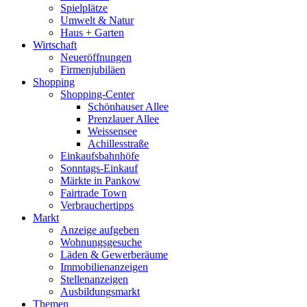
Spielplätze
Umwelt & Natur
Haus + Garten
Wirtschaft
Neueröffnungen
Firmenjubiläen
Shopping
Shopping-Center
Schönhauser Allee
Prenzlauer Allee
Weissensee
Achillesstraße
Einkaufsbahnhöfe
Sonntags-Einkauf
Märkte in Pankow
Fairtrade Town
Verbrauchertipps
Markt
Anzeige aufgeben
Wohnungsgesuche
Läden & Gewerberäume
Immobilienanzeigen
Stellenanzeigen
Ausbildungsmarkt
Themen