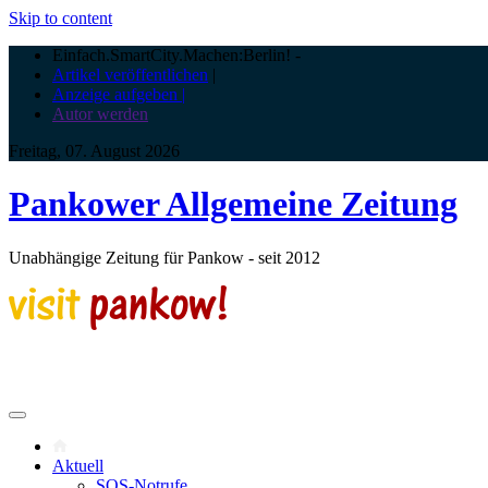
Skip to content
Einfach.SmartCity.Machen:Berlin!
-
Artikel veröffentlichen
|
Anzeige aufgeben |
Autor werden
Freitag, 07. August 2026
Pankower Allgemeine Zeitung
Unabhängige Zeitung für Pankow - seit 2012
Aktuell
SOS-Notrufe