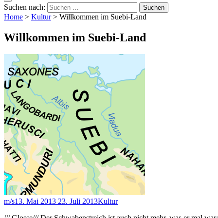
Suchen nach:
Home
>
Kultur
>
Willkommen im Suebi-Land
Willkommen im Suebi-Land
m/s
13. Mai 2013
23. Juli 2013
Kultur
/// Glosse/// Der Schwabenstreich ist auch nicht mehr, was er mal wa