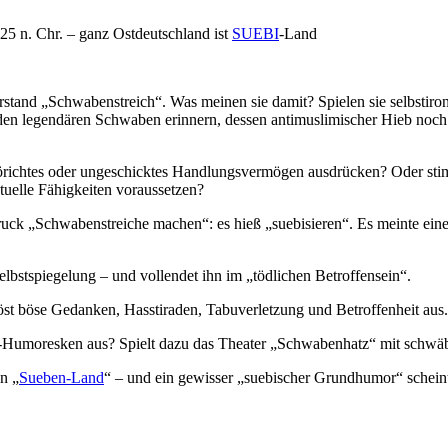
5 n. Chr. – ganz Ostdeutschland ist
SUEBI
-Land
tand „Schwabenstreich“. Was meinen sie damit? Spielen sie selbstiron
 den legendären Schwaben erinnern, dessen antimuslimischer Hieb noch
örichtes oder ungeschicktes Handlungsvermögen ausdrücken? Oder sti
uelle Fähigkeiten voraussetzen?
ruck „Schwabenstreiche machen“: es hieß „suebisieren“. Es meinte ein
Selbstspiegelung – und vollendet ihn im „tödlichen Betroffensein“.
löst böse Gedanken, Hasstiraden, Tabuverletzung und Betroffenheit aus.
la-Humoresken aus? Spielt dazu das Theater „Schwabenhatz“ mit schwäb
n „
Sueben-Land
“ – und ein gewisser „suebischer Grundhumor“ schein