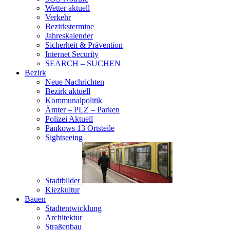
Wetter aktuell
Verkehr
Bezirkstermine
Jahreskalender
Sicherheit & Prävention
Internet Security
SEARCH – SUCHEN
Bezirk
Neue Nachrichten
Bezirk aktuell
Kommunalpolitik
Ämter – PLZ – Parken
Polizei Aktuell
Pankows 13 Ortsteile
Sightseeing
Stadtbilder
Kiezkultur
Bauen
Stadtentwicklung
Architektur
Straßenbau