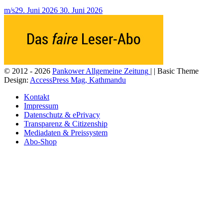
m/s
29. Juni 2026
30. Juni 2026
© 2012 - 2026
Pankower Allgemeine Zeitung
| | Basic Theme
Design:
AccessPress Mag, Kathmandu
Kontakt
Impressum
Datenschutz & ePrivacy
Transparenz & Citizenship
Mediadaten & Preissystem
Abo-Shop