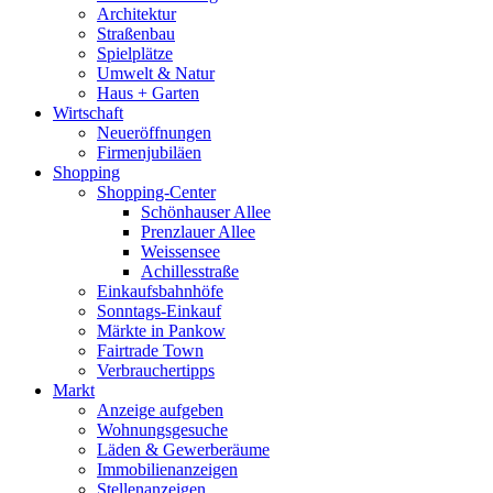
Architektur
Straßenbau
Spielplätze
Umwelt & Natur
Haus + Garten
Wirtschaft
Neueröffnungen
Firmenjubiläen
Shopping
Shopping-Center
Schönhauser Allee
Prenzlauer Allee
Weissensee
Achillesstraße
Einkaufsbahnhöfe
Sonntags-Einkauf
Märkte in Pankow
Fairtrade Town
Verbrauchertipps
Markt
Anzeige aufgeben
Wohnungsgesuche
Läden & Gewerberäume
Immobilienanzeigen
Stellenanzeigen