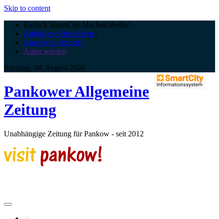
Skip to content
Einfach.SmartCity.Machen:Berlin!
-
Artikel veröffentlichen
|
Anzeige aufgeben |
Autor werden
Samstag, 08. August 2026
Pankower Allgemeine
Zeitung
Unabhängige Zeitung für Pankow - seit 2012