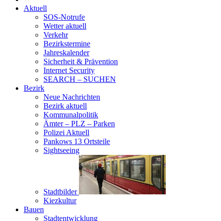
Aktuell
SOS-Notrufe
Wetter aktuell
Verkehr
Bezirkstermine
Jahreskalender
Sicherheit & Prävention
Internet Security
SEARCH – SUCHEN
Bezirk
Neue Nachrichten
Bezirk aktuell
Kommunalpolitik
Ämter – PLZ – Parken
Polizei Aktuell
Pankows 13 Ortsteile
Sightseeing
Stadtbilder
Kiezkultur
Bauen
Stadtentwicklung