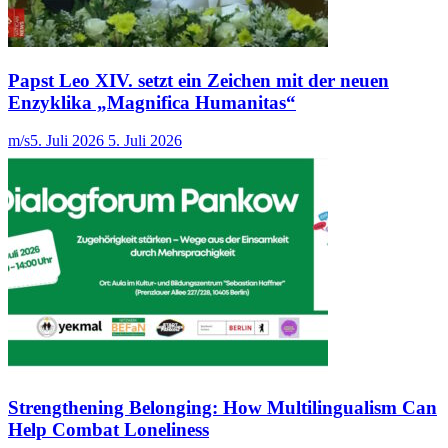
Papst Leo XIV. setzt ein Zeichen mit der neuen
Enzyklika „Magnifica Humanitas“
m/s
5. Juli 2026
5. Juli 2026
Strengthening Belonging: How Multilingualism Can
Help Combat Loneliness