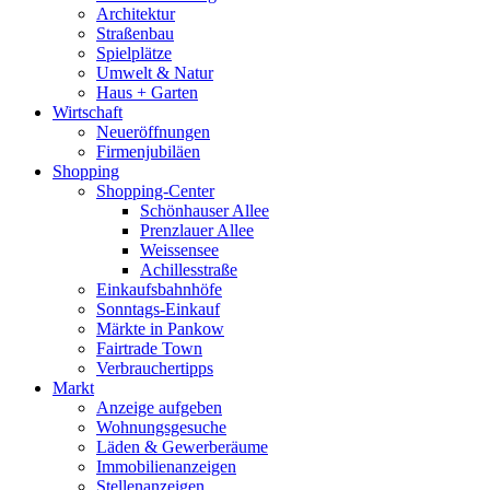
Architektur
Straßenbau
Spielplätze
Umwelt & Natur
Haus + Garten
Wirtschaft
Neueröffnungen
Firmenjubiläen
Shopping
Shopping-Center
Schönhauser Allee
Prenzlauer Allee
Weissensee
Achillesstraße
Einkaufsbahnhöfe
Sonntags-Einkauf
Märkte in Pankow
Fairtrade Town
Verbrauchertipps
Markt
Anzeige aufgeben
Wohnungsgesuche
Läden & Gewerberäume
Immobilienanzeigen
Stellenanzeigen