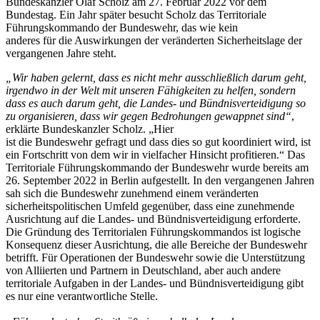
Bundeskanzler Olaf Scholz am 27. Februar 2022 vor dem
Bundestag. Ein Jahr später besucht Scholz das Territoriale
Führungskommando der Bundeswehr, das wie kein
anderes für die Auswirkungen der veränderten Sicherheitslage der
vergangenen Jahre steht.
„Wir haben gelernt, dass es nicht mehr ausschließlich darum geht,
irgendwo in der Welt mit unseren Fähigkeiten zu helfen, sondern
dass es auch darum geht, die Landes- und Bündnisverteidigung so
zu organisieren, dass wir gegen Bedrohungen gewappnet sind“
,
erklärte Bundeskanzler Scholz. „Hier
ist die Bundeswehr gefragt und dass dies so gut koordiniert wird, ist
ein Fortschritt von dem wir in vielfacher Hinsicht profitieren.“ Das
Territoriale Führungskommando der Bundeswehr wurde bereits am
26. September 2022 in Berlin aufgestellt. In den vergangenen Jahren
sah sich die Bundeswehr zunehmend einem veränderten
sicherheitspolitischen Umfeld gegenüber, dass eine zunehmende
Ausrichtung auf die Landes- und Bündnisverteidigung erforderte.
Die Gründung des Territorialen Führungskommandos ist logische
Konsequenz dieser Ausrichtung, die alle Bereiche der Bundeswehr
betrifft. Für Operationen der Bundeswehr sowie die Unterstützung
von Alliierten und Partnern in Deutschland, aber auch andere
territoriale Aufgaben in der Landes- und Bündnisverteidigung gibt
es nur eine verantwortliche Stelle.