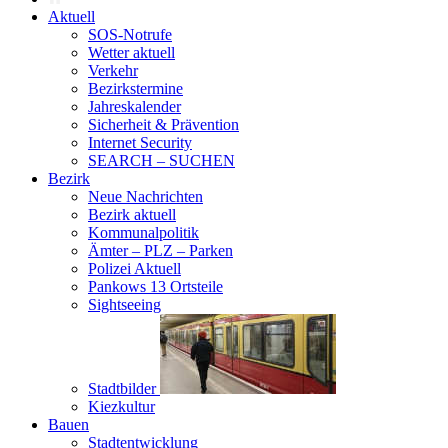
Aktuell
SOS-Notrufe
Wetter aktuell
Verkehr
Bezirkstermine
Jahreskalender
Sicherheit & Prävention
Internet Security
SEARCH – SUCHEN
Bezirk
Neue Nachrichten
Bezirk aktuell
Kommunalpolitik
Ämter – PLZ – Parken
Polizei Aktuell
Pankows 13 Ortsteile
Sightseeing
Stadtbilder
Kiezkultur
Bauen
Stadtentwicklung