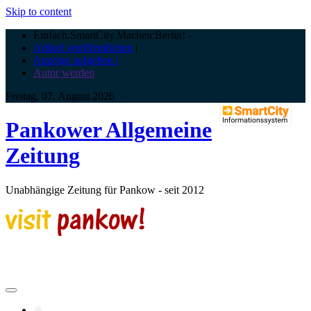
Skip to content
Einfach.SmartCity.Machen:Berlin!
-
Artikel veröffentlichen
|
Anzeige aufgeben |
Autor werden
Freitag, 07. August 2026
Pankower Allgemeine
Zeitung
Unabhängige Zeitung für Pankow - seit 2012