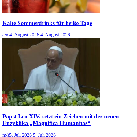
Kalte Sommerdrinks für heiße Tage
a/m
4. August 2026
4. August 2026
Papst Leo XIV. setzt ein Zeichen mit der neuen
Enzyklika „Magnifica Humanitas“
m/s
5. Juli 2026
5. Juli 2026