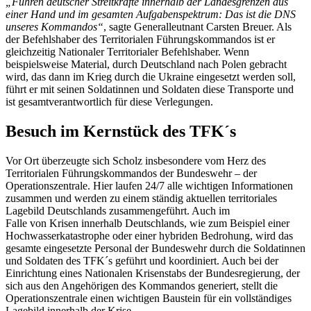
„Führen deutscher Streitkräfte innerhalb der Landesgrenzen aus
einer Hand und im gesamten Aufgabenspektrum: Das ist die DNS
unseres Kommandos“
, sagte Generalleutnant Carsten Breuer. Als
der Befehlshaber des Territorialen Führungskommandos ist er
gleichzeitig Nationaler Territorialer Befehlshaber. Wenn
beispielsweise Material, durch Deutschland nach Polen gebracht
wird, das dann im Krieg durch die Ukraine eingesetzt werden soll,
führt er mit seinen Soldatinnen und Soldaten diese Transporte und
ist gesamtverantwortlich für diese Verlegungen.
Besuch im Kernstück des TFK´s
Vor Ort überzeugte sich Scholz insbesondere vom Herz des
Territorialen Führungskommandos der Bundeswehr – der
Operationszentrale. Hier laufen 24/7 alle wichtigen Informationen
zusammen und werden zu einem ständig aktuellen territoriales
Lagebild Deutschlands zusammengeführt. Auch im
Falle von Krisen innerhalb Deutschlands, wie zum Beispiel einer
Hochwasserkatastrophe oder einer hybriden Bedrohung, wird das
gesamte eingesetzte Personal der Bundeswehr durch die Soldatinnen
und Soldaten des TFK´s geführt und koordiniert. Auch bei der
Einrichtung eines Nationalen Krisenstabs der Bundesregierung, der
sich aus den Angehörigen des Kommandos generiert, stellt die
Operationszentrale einen wichtigen Baustein für ein vollständiges
Lagebild innerhalb der Krise.