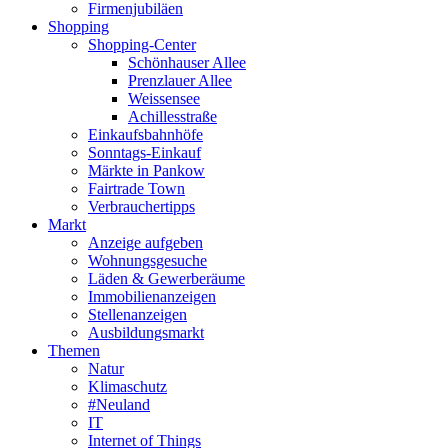
Firmenjubiläen
Shopping
Shopping-Center
Schönhauser Allee
Prenzlauer Allee
Weissensee
Achillesstraße
Einkaufsbahnhöfe
Sonntags-Einkauf
Märkte in Pankow
Fairtrade Town
Verbrauchertipps
Markt
Anzeige aufgeben
Wohnungsgesuche
Läden & Gewerberäume
Immobilienanzeigen
Stellenanzeigen
Ausbildungsmarkt
Themen
Natur
Klimaschutz
#Neuland
IT
Internet of Things