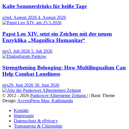
Kalte Sommerdrinks für heiße Tage
a/m
4. August 2026
4. August 2026
Papst Leo XIV. setzt ein Zeichen mit der neuen
Enzyklika „Magnifica Humanitas“
m/s
5. Juli 2026
5. Juli 2026
Strengthening Belonging: How Multilingualism Can
Help Combat Loneliness
m/s
29. Juni 2026
30. Juni 2026
© 2012 - 2026
Pankower Allgemeine Zeitung
| | Basic Theme
Design:
AccessPress Mag, Kathmandu
Kontakt
Impressum
Datenschutz & ePrivacy
Transparenz & Citizenship