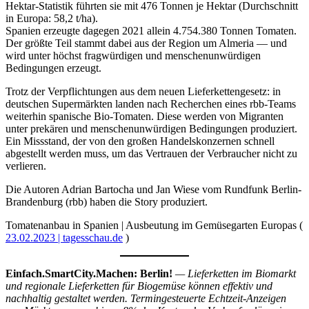
Hektar-Statistik führten sie mit 476 Tonnen je Hektar (Durchschnitt
in Europa: 58,2 t/ha).
Spanien erzeugte dagegen 2021 allein 4.754.380 Tonnen Tomaten.
Der größte Teil stammt dabei aus der Region um Almeria — und
wird unter höchst fragwürdigen und menschenunwürdigen
Bedingungen erzeugt.
Trotz der Verpflichtungen aus dem neuen Lieferkettengesetz: in
deutschen Supermärkten landen nach Recherchen eines rbb-Teams
weiterhin spanische Bio-Tomaten. Diese werden von Migranten
unter prekären und menschenunwürdigen Bedingungen produziert.
Ein Missstand, der von den großen Handelskonzernen schnell
abgestellt werden muss, um das Vertrauen der Verbraucher nicht zu
verlieren.
Die Autoren Adrian Bartocha und Jan Wiese vom Rundfunk Berlin-
Brandenburg (rbb) haben die Story produziert.
Tomatenanbau in Spanien | Ausbeutung im Gemüsegarten Europas (
23.02.2023 | tagesschau.de
)
Einfach.SmartCity.Machen: Berlin!
— Lieferketten im Biomarkt
und regionale Lieferketten für Biogemüse können effektiv und
nachhaltig gestaltet werden. Termingesteuerte Echtzeit-Anzeigen