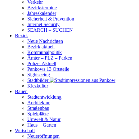
Verkehr
Bezirkstermine
Jahreskalender
Sicherheit & Prävention
Internet Security
SEARCH – SUCHEN
Bezirk
Neue Nachrichten
Bezirk aktuell
Kommunalpolitik
Ämter – PLZ – Parken
Polizei Aktuell
Pankows 13 Ortsteile
Sightseeing
Stadtbilder
Kiezkultur
Bauen
Stadtentwicklung
Architektur
Straßenbau
Spielplätze
Umwelt & Natur
Haus + Garten
Wirtschaft
Neueröffnungen