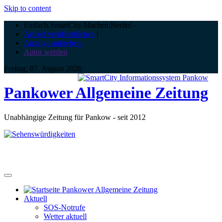
Skip to content
Einfach.SmartCity.Machen:Berlin!
-
Artikel veröffentlichen
|
Anzeige aufgeben |
Autor werden
Freitag, 07. August 2026
Pankower Allgemeine Zeitung
Unabhängige Zeitung für Pankow - seit 2012
Aktuell
SOS-Notrufe
Wetter aktuell