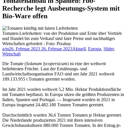
Tomatenanbau in Spanien: rbb-
Recherche legt Ausbeutungs-System mit
Bio-Ware offen
Tomaten-Lieferketten: von der Produktion und Ernte über Vertrieb
und Handel bis zum Verkauf sind faire Preise und nachhaltiges
Wirtschaften gefordert - Foto: Pixabay
a/m
26. Februar 2023
26. Februar 2023
Aktuell
,
Europa
,
Slider
,
Wirtschaft
Die Tomate (
Solanum lycopersicum
) ist eine der weltweit
beliebtesten Früchte. Laut der Ernährungs- und
Landwirtschaftsorganisation FAO sind um Jahr 2021 weltweit
189.133.955 t Tomaten geerntet worden.
Im Jahr 2021 wurden weltweit 5,2 Mio. Hektar Produktionsfläche
mit Tomaten bepflanzt. In Europa sitzen die größten Produzenten in
Italien, Spanien und Portugal. — Insgesamt wurden in 2021 in
Europa insgesamt 24.482.180 Tonnen Tomaten geerntet.
Durchschnittlich wurden 36,6 Tonnen Tomaten je Hektar geerntet.
Die Niederlande produzierten 2021 mit ihren intensiven
Gewächshauskulturen 880.000 Tonnen Tomaten. In der Ertrag-je-