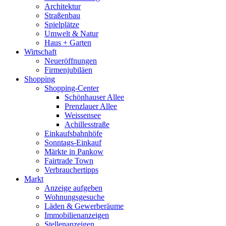
Architektur
Straßenbau
Spielplätze
Umwelt & Natur
Haus + Garten
Wirtschaft
Neueröffnungen
Firmenjubiläen
Shopping
Shopping-Center
Schönhauser Allee
Prenzlauer Allee
Weissensee
Achillesstraße
Einkaufsbahnhöfe
Sonntags-Einkauf
Märkte in Pankow
Fairtrade Town
Verbrauchertipps
Markt
Anzeige aufgeben
Wohnungsgesuche
Läden & Gewerberäume
Immobilienanzeigen
Stellenanzeigen