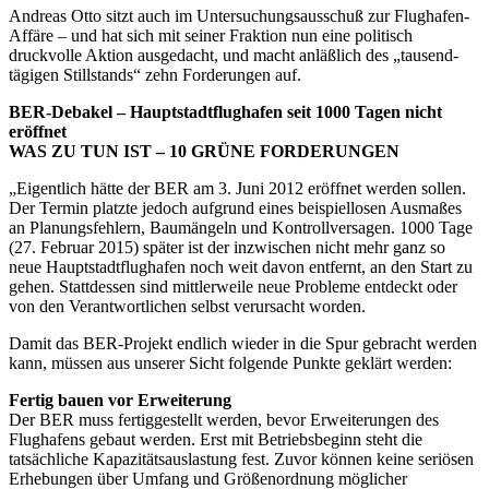
Andreas Otto sitzt auch im Untersuchungsausschuß zur Flughafen-
Affäre – und hat sich mit seiner Fraktion nun eine politisch
druckvolle Aktion ausgedacht, und macht anläßlich des „tausend-
tägigen Stillstands“ zehn Forderungen auf.
BER-Debakel – Hauptstadtflughafen seit 1000 Tagen nicht
eröffnet
WAS ZU TUN IST – 10 GRÜNE FORDERUNGEN
„Eigentlich hätte der BER am 3. Juni 2012 eröffnet werden sollen.
Der Termin platzte jedoch aufgrund eines beispiellosen Ausmaßes
an Planungsfehlern, Baumängeln und Kontrollversagen. 1000 Tage
(27. Februar 2015) später ist der inzwischen nicht mehr ganz so
neue Hauptstadtflughafen noch weit davon entfernt, an den Start zu
gehen. Stattdessen sind mittlerweile neue Probleme entdeckt oder
von den Verantwortlichen selbst verursacht worden.
Damit das BER-Projekt endlich wieder in die Spur gebracht werden
kann, müssen aus unserer Sicht folgende Punkte geklärt werden:
Fertig bauen vor Erweiterung
Der BER muss fertiggestellt werden, bevor Erweiterungen des
Flughafens gebaut werden. Erst mit Betriebsbeginn steht die
tatsächliche Kapazitätsauslastung fest. Zuvor können keine seriösen
Erhebungen über Umfang und Größenordnung möglicher