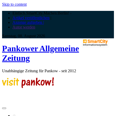
Skip to content
Einfach.SmartCity.Machen:Berlin!
-
Artikel veröffentlichen
|
Anzeige aufgeben |
Autor werden
Samstag, 08. August 2026
Pankower Allgemeine
Zeitung
Unabhängige Zeitung für Pankow - seit 2012