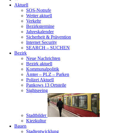
Aktuell
SOS-Notrufe
Wetter aktuell
Verkehr
Bezirkstermine
Jahreskalender
Sicherheit & Prävention
Internet Security
SEARCH – SUCHEN
Bezirk
Neue Nachrichten
Bezirk aktuell
Kommunalpolitik
Ämter – PLZ – Parken
Polizei Aktuell
Pankows 13 Ortsteile
Sightseeing
Stadtbilder
Kiezkultur
Bauen
Stadtentwicklung