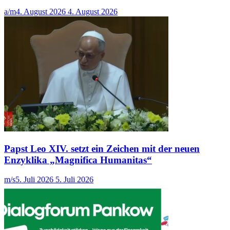
a/m
4. August 2026
4. August 2026
Papst Leo XIV. setzt ein Zeichen mit der neuen
Enzyklika „Magnifica Humanitas“
m/s
5. Juli 2026
5. Juli 2026