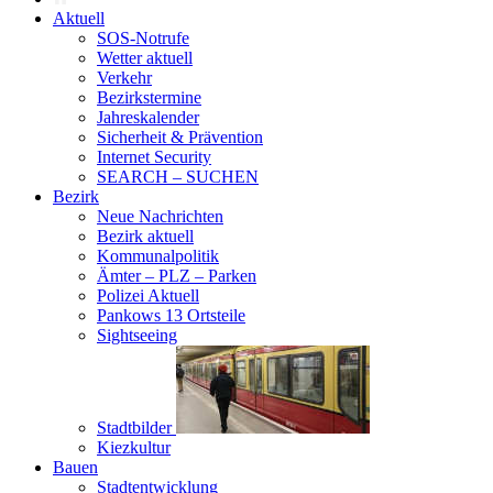
Aktuell
SOS-Notrufe
Wetter aktuell
Verkehr
Bezirkstermine
Jahreskalender
Sicherheit & Prävention
Internet Security
SEARCH – SUCHEN
Bezirk
Neue Nachrichten
Bezirk aktuell
Kommunalpolitik
Ämter – PLZ – Parken
Polizei Aktuell
Pankows 13 Ortsteile
Sightseeing
Stadtbilder
Kiezkultur
Bauen
Stadtentwicklung