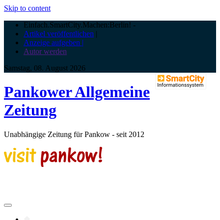
Skip to content
Einfach.SmartCity.Machen:Berlin!
-
Artikel veröffentlichen
|
Anzeige aufgeben |
Autor werden
Samstag, 08. August 2026
Pankower Allgemeine
Zeitung
Unabhängige Zeitung für Pankow - seit 2012