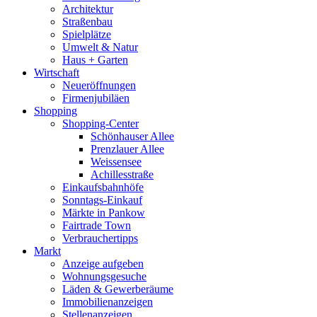
Architektur
Straßenbau
Spielplätze
Umwelt & Natur
Haus + Garten
Wirtschaft
Neueröffnungen
Firmenjubiläen
Shopping
Shopping-Center
Schönhauser Allee
Prenzlauer Allee
Weissensee
Achillesstraße
Einkaufsbahnhöfe
Sonntags-Einkauf
Märkte in Pankow
Fairtrade Town
Verbrauchertipps
Markt
Anzeige aufgeben
Wohnungsgesuche
Läden & Gewerberäume
Immobilienanzeigen
Stellenanzeigen