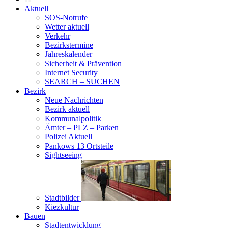
Aktuell
SOS-Notrufe
Wetter aktuell
Verkehr
Bezirkstermine
Jahreskalender
Sicherheit & Prävention
Internet Security
SEARCH – SUCHEN
Bezirk
Neue Nachrichten
Bezirk aktuell
Kommunalpolitik
Ämter – PLZ – Parken
Polizei Aktuell
Pankows 13 Ortsteile
Sightseeing
Stadtbilder
Kiezkultur
Bauen
Stadtentwicklung