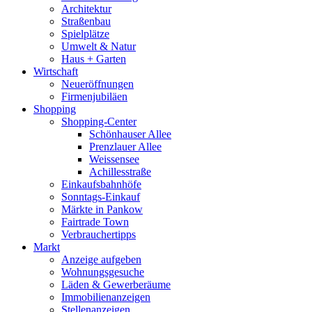
Architektur
Straßenbau
Spielplätze
Umwelt & Natur
Haus + Garten
Wirtschaft
Neueröffnungen
Firmenjubiläen
Shopping
Shopping-Center
Schönhauser Allee
Prenzlauer Allee
Weissensee
Achillesstraße
Einkaufsbahnhöfe
Sonntags-Einkauf
Märkte in Pankow
Fairtrade Town
Verbrauchertipps
Markt
Anzeige aufgeben
Wohnungsgesuche
Läden & Gewerberäume
Immobilienanzeigen
Stellenanzeigen