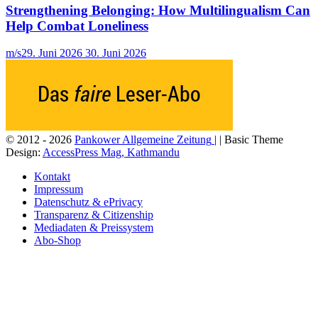
Strengthening Belonging: How Multilingualism Can
Help Combat Loneliness
m/s
29. Juni 2026
30. Juni 2026
© 2012 - 2026
Pankower Allgemeine Zeitung
| | Basic Theme
Design:
AccessPress Mag, Kathmandu
Kontakt
Impressum
Datenschutz & ePrivacy
Transparenz & Citizenship
Mediadaten & Preissystem
Abo-Shop