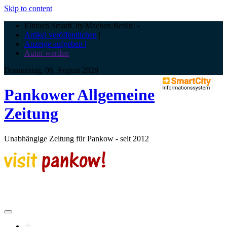
Skip to content
Einfach.SmartCity.Machen:Berlin!
-
Artikel veröffentlichen
|
Anzeige aufgeben |
Autor werden
Donnerstag, 06. August 2026
Pankower Allgemeine
Zeitung
Unabhängige Zeitung für Pankow - seit 2012