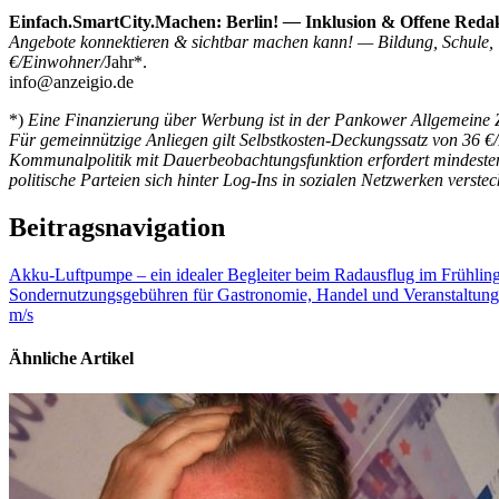
Einfach.SmartCity.Machen: Berlin!
—
Inklusion & Offene Redakt
Angebote konnektieren & sichtbar machen kann! — Bildung, Schule, 
€/Einwohner/
Jahr*.
info@anzeigio.de
*)
Eine Finanzierung über Werbung ist in der Pankower Allgemeine Z
Für gemeinnützige Anliegen gilt Selbstkosten-Deckungssatz von 36 €
Kommunalpolitik mit Dauerbeobachtungsfunktion erfordert mindeste
politische Parteien sich hinter Log-Ins in sozialen Netzwerken verstec
Beitragsnavigation
Akku-Luftpumpe – ein idealer Begleiter beim Radausflug im Frühlin
Sondernutzungsgebühren für Gastronomie, Handel und Veranstaltung
m/s
Ähnliche Artikel