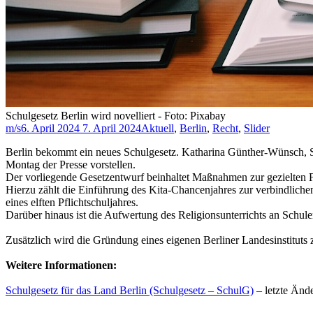
Schulgesetz Berlin wird novelliert - Foto: Pixabay
m/s
6. April 2024
7. April 2024
Aktuell
,
Berlin
,
Recht
,
Slider
Berlin bekommt ein neues Schulgesetz. Katharina Günther-Wünsch, S
Montag der Presse vorstellen.
Der vorliegende Gesetzentwurf beinhaltet Maßnahmen zur gezielten 
Hierzu zählt die Einführung des Kita-Chancenjahres zur verbindlic
eines elften Pflichtschuljahres.
Darüber hinaus ist die Aufwertung des Religionsunterrichts an Schule
Zusätzlich wird die Gründung eines eigenen Berliner Landesinstituts
Weitere Informationen:
Schulgesetz für das Land Berlin (Schulgesetz – SchulG)
– letzte Änd