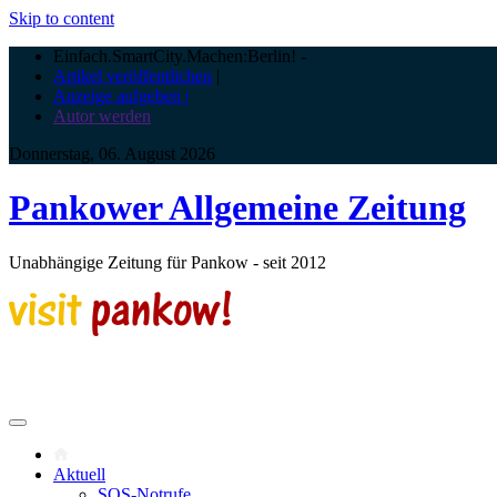
Skip to content
Einfach.SmartCity.Machen:Berlin!
-
Artikel veröffentlichen
|
Anzeige aufgeben |
Autor werden
Donnerstag, 06. August 2026
Pankower Allgemeine Zeitung
Unabhängige Zeitung für Pankow - seit 2012
Aktuell
SOS-Notrufe