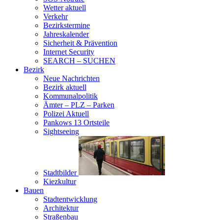
Wetter aktuell
Verkehr
Bezirkstermine
Jahreskalender
Sicherheit & Prävention
Internet Security
SEARCH – SUCHEN
Bezirk
Neue Nachrichten
Bezirk aktuell
Kommunalpolitik
Ämter – PLZ – Parken
Polizei Aktuell
Pankows 13 Ortsteile
Sightseeing
Stadtbilder
Kiezkultur
Bauen
Stadtentwicklung
Architektur
Straßenbau