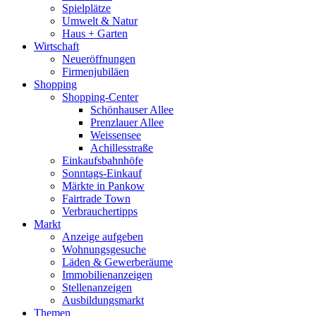
Spielplätze
Umwelt & Natur
Haus + Garten
Wirtschaft
Neueröffnungen
Firmenjubiläen
Shopping
Shopping-Center
Schönhauser Allee
Prenzlauer Allee
Weissensee
Achillesstraße
Einkaufsbahnhöfe
Sonntags-Einkauf
Märkte in Pankow
Fairtrade Town
Verbrauchertipps
Markt
Anzeige aufgeben
Wohnungsgesuche
Läden & Gewerberäume
Immobilienanzeigen
Stellenanzeigen
Ausbildungsmarkt
Themen