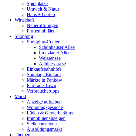
Spielplätze
Umwelt & Natur
Haus + Garten
Wirtschaft
Neueröffnungen
Firmenjubiläen
Shopping
Shopping-Center
Schönhauser Allee
Prenzlauer Allee
Weissensee
Achillesstraße
Einkaufsbahnhöfe
Sonntags-Einkauf
Märkte in Pankow
Fairtrade Town
Verbrauchertipps
Markt
Anzeige aufgeben
Wohnungsgesuche
Läden & Gewerberäume
Immobilienanzeigen
Stellenanzeigen
Ausbildungsmarkt
Themen