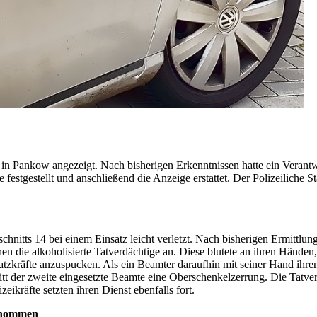
n Pankow angezeigt. Nach bisherigen Erkenntnissen hatte ein Verantwo
estgestellt und anschließend die Anzeige erstattet. Der Polizeiliche S
hnitts 14 bei einem Einsatz leicht verletzt. Nach bisherigen Ermittlun
en die alkoholisierte Tatverdächtige an. Diese blutete an ihren Händen
satzkräfte anzuspucken. Als ein Beamter daraufhin mit seiner Hand ihre
litt der zweite eingesetzte Beamte eine Oberschenkelzerrung. Die Tatv
ikräfte setzten ihren Dienst ebenfalls fort.
genommen