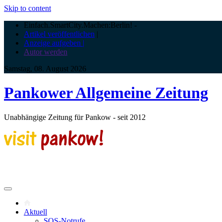
Skip to content
Einfach.SmartCity.Machen:Berlin!
-
Artikel veröffentlichen
|
Anzeige aufgeben |
Autor werden
Samstag, 08. August 2026
Pankower Allgemeine Zeitung
Unabhängige Zeitung für Pankow - seit 2012
Aktuell
SOS-Notrufe