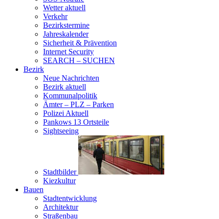
Wetter aktuell
Verkehr
Bezirkstermine
Jahreskalender
Sicherheit & Prävention
Internet Security
SEARCH – SUCHEN
Bezirk
Neue Nachrichten
Bezirk aktuell
Kommunalpolitik
Ämter – PLZ – Parken
Polizei Aktuell
Pankows 13 Ortsteile
Sightseeing
Stadtbilder
Kiezkultur
Bauen
Stadtentwicklung
Architektur
Straßenbau