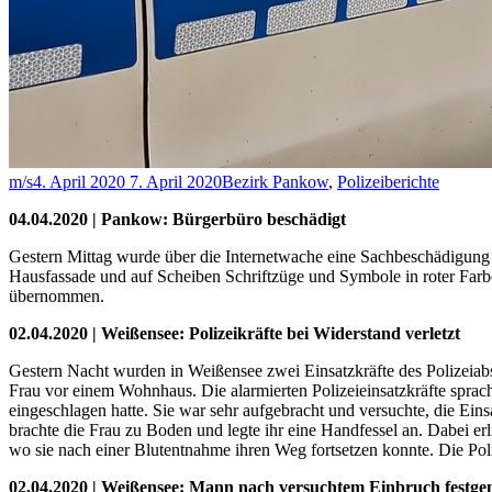
m/s
4. April 2020
7. April 2020
Bezirk Pankow
,
Polizeiberichte
04.04.2020 | Pankow: Bürgerbüro beschädigt
Gestern Mittag wurde über die Internetwache eine Sachbeschädigung i
Hausfassade und auf Scheiben Schriftzüge und Symbole in roter Farbe f
übernommen.
02.04.2020 | Weißensee: Polizeikräfte bei Widerstand verletzt
Gestern Nacht wurden in Weißensee zwei Einsatzkräfte des Polizeiabsc
Frau vor einem Wohnhaus. Die alarmierten Polizeieinsatzkräfte sprach
eingeschlagen hatte. Sie war sehr aufgebracht und versuchte, die Ein
brachte die Frau zu Boden und legte ihr eine Handfessel an. Dabei er
wo sie nach einer Blutentnahme ihren Weg fortsetzen konnte. Die Polize
02.04.2020 | Weißensee: Mann nach versuchtem Einbruch fest