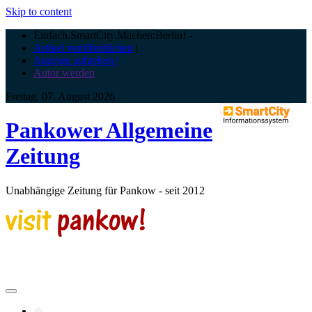
Skip to content
Einfach.SmartCity.Machen:Berlin!
-
Artikel veröffentlichen
|
Anzeige aufgeben |
Autor werden
Freitag, 07. August 2026
Pankower Allgemeine
Zeitung
Unabhängige Zeitung für Pankow - seit 2012