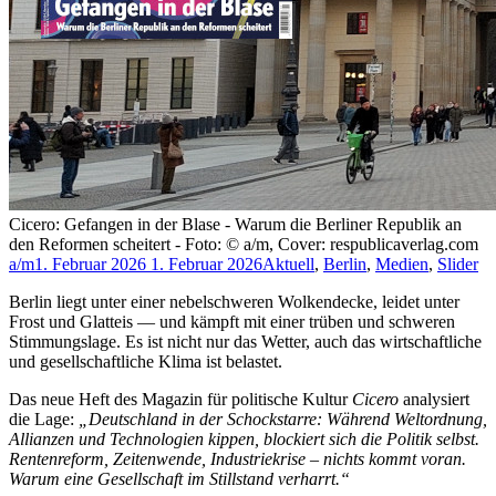
Cicero: Gefangen in der Blase - Warum die Berliner Republik an
den Reformen scheitert - Foto: © a/m, Cover: respublicaverlag.com
a/m
1. Februar 2026
1. Februar 2026
Aktuell
,
Berlin
,
Medien
,
Slider
Berlin liegt unter einer nebelschweren Wolkendecke, leidet unter
Frost und Glatteis — und kämpft mit einer trüben und schweren
Stimmungslage. Es ist nicht nur das Wetter, auch das wirtschaftliche
und gesellschaftliche Klima ist belastet.
Das neue Heft des Magazin für politische Kultur
Cicero
analysiert
die Lage:
„Deutschland in der Schockstarre: Während Weltordnung,
Allianzen und Technologien kippen, blockiert sich die Politik selbst.
Rentenreform, Zeitenwende, Industriekrise – nichts kommt voran.
Warum eine Gesellschaft im Stillstand verharrt.“