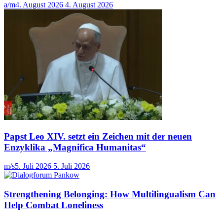
a/m
4. August 2026
4. August 2026
Papst Leo XIV. setzt ein Zeichen mit der neuen
Enzyklika „Magnifica Humanitas“
m/s
5. Juli 2026
5. Juli 2026
Strengthening Belonging: How Multilingualism Can
Help Combat Loneliness