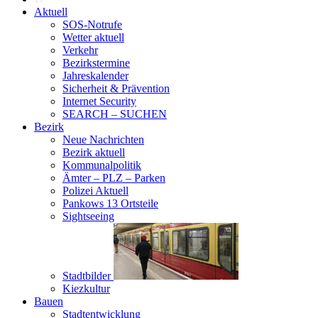
Aktuell
SOS-Notrufe
Wetter aktuell
Verkehr
Bezirkstermine
Jahreskalender
Sicherheit & Prävention
Internet Security
SEARCH – SUCHEN
Bezirk
Neue Nachrichten
Bezirk aktuell
Kommunalpolitik
Ämter – PLZ – Parken
Polizei Aktuell
Pankows 13 Ortsteile
Sightseeing
Stadtbilder
Kiezkultur
Bauen
Stadtentwicklung