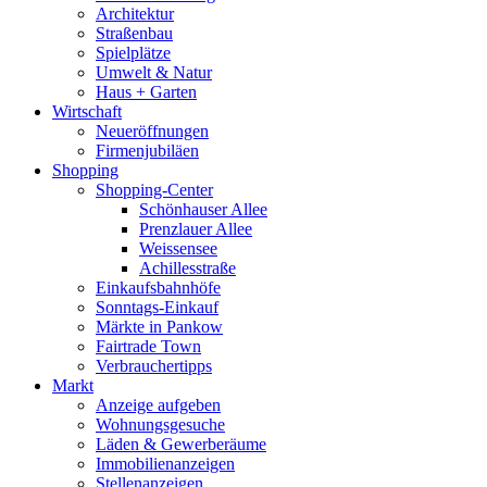
Architektur
Straßenbau
Spielplätze
Umwelt & Natur
Haus + Garten
Wirtschaft
Neueröffnungen
Firmenjubiläen
Shopping
Shopping-Center
Schönhauser Allee
Prenzlauer Allee
Weissensee
Achillesstraße
Einkaufsbahnhöfe
Sonntags-Einkauf
Märkte in Pankow
Fairtrade Town
Verbrauchertipps
Markt
Anzeige aufgeben
Wohnungsgesuche
Läden & Gewerberäume
Immobilienanzeigen
Stellenanzeigen