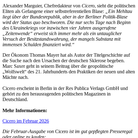
Alexander Marguier, Chefredakteur von
Cicero
, sieht die politischen
Eliten als Gefangene einer selbstreferentiellen Blase:
„Ein Mehltau
liegt über der Bundesrepublik, aber in der Berliner Politik-Blase
wird der Status quo beschworen. Die nur sechs Tage nach Beginn
des Ukrainekriegs vor inzwischen vier Jahren ausgerufene
„Zeitenwende“ erweist sich immer mehr als ein untauglicher
Versuch der Besitzstandswahrung, der mangels Substanz mit
immensen Schulden finanziert wird.“
Der Ökonom Thomas Mayer hat als Autor der Titelgeschichte auf
die Suche nach den Ursachen der deutschen Sklerose begeben.
Marc Saxer geht in seinem Beitrag über die geopolitische
„Wolfswelt“ des 21. Jahrhunderts den Praktiken der neuen und alten
Mächte nach.
Cicero erscheint in Berlin in der Res Publica Verlags GmbH und
gehört zu den herausragenden politischen Magazinen in
Deutschland.
Mehr Informationen:
Cicero im Februar 2026
Die Februar-Ausgabe von
Cicero
ist im gut gepflegten Presseregal
oder online zu kaufen: