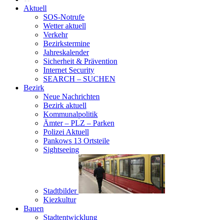
Aktuell
SOS-Notrufe
Wetter aktuell
Verkehr
Bezirkstermine
Jahreskalender
Sicherheit & Prävention
Internet Security
SEARCH – SUCHEN
Bezirk
Neue Nachrichten
Bezirk aktuell
Kommunalpolitik
Ämter – PLZ – Parken
Polizei Aktuell
Pankows 13 Ortsteile
Sightseeing
Stadtbilder
Kiezkultur
Bauen
Stadtentwicklung