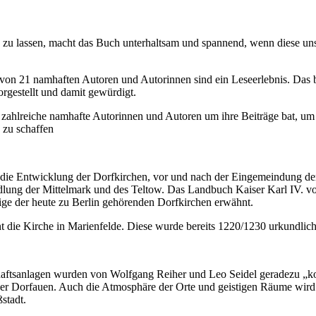
 zu lassen, macht das Buch unterhaltsam und spannend, wenn diese uns
e von 21 namhaften Autoren und Autorinnen sind ein Leseerlebnis. Da
rgestellt und damit gewürdigt.
sie zahlreiche namhafte Autorinnen und Autoren um ihre Beiträge bat, u
 zu schaffen
nd die Entwicklung der Dorfkirchen, vor und nach der Eingemeindung de
iedlung der Mittelmark und des Teltow. Das Landbuch Kaiser Karl IV. v
ige der heute zu Berlin gehörenden Dorfkirchen erwähnt.
t die Kirche in Marienfelde. Diese wurde bereits 1220/1230 urkundlic
ftsanlagen wurden von Wolfgang Reiher und Leo Seidel geradezu „komp
r Dorfauen. Auch die Atmosphäre der Orte und geistigen Räume wird e
stadt.