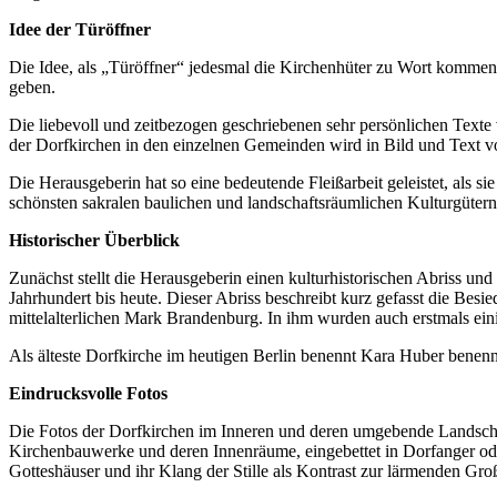
Idee der Türöffner
Die Idee, als „Türöffner“ jedesmal die Kirchenhüter zu Wort kommen
geben.
Die liebevoll und zeitbezogen geschriebenen sehr persönlichen Text
der Dorfkirchen in den einzelnen Gemeinden wird in Bild und Text vo
Die Herausgeberin hat so eine bedeutende Fleißarbeit geleistet, als 
schönsten sakralen baulichen und landschaftsräumlichen Kulturgütern
Historischer Überblick
Zunächst stellt die Herausgeberin einen kulturhistorischen Abriss u
Jahrhundert bis heute. Dieser Abriss beschreibt kurz gefasst die Bes
mittelalterlichen Mark Brandenburg. In ihm wurden auch erstmals ein
Als älteste Dorfkirche im heutigen Berlin benennt Kara Huber benenn
Eindrucksvolle Fotos
Die Fotos der Dorfkirchen im Inneren und deren umgebende Landscha
Kirchenbauwerke und deren Innenräume, eingebettet in Dorfanger ode
Gotteshäuser und ihr Klang der Stille als Kontrast zur lärmenden Groß