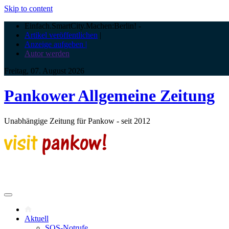
Skip to content
Einfach.SmartCity.Machen:Berlin!
-
Artikel veröffentlichen
|
Anzeige aufgeben |
Autor werden
Freitag, 07. August 2026
Pankower Allgemeine Zeitung
Unabhängige Zeitung für Pankow - seit 2012
Aktuell
SOS-Notrufe