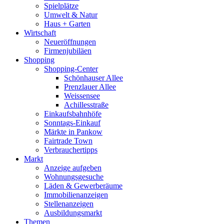
Spielplätze
Umwelt & Natur
Haus + Garten
Wirtschaft
Neueröffnungen
Firmenjubiläen
Shopping
Shopping-Center
Schönhauser Allee
Prenzlauer Allee
Weissensee
Achillesstraße
Einkaufsbahnhöfe
Sonntags-Einkauf
Märkte in Pankow
Fairtrade Town
Verbrauchertipps
Markt
Anzeige aufgeben
Wohnungsgesuche
Läden & Gewerberäume
Immobilienanzeigen
Stellenanzeigen
Ausbildungsmarkt
Themen