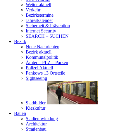
Wetter aktuell
Verkehr
Bezirkstermine
Jahreskalender
Sicherheit & Prävention
Internet Security
SEARCH – SUCHEN
Bezirk
Neue Nachrichten
Bezirk aktuell
Kommunalpolitik
Ämter – PLZ – Parken
Polizei Aktuell
Pankows 13 Ortsteile
Sightseeing
Stadtbilder
Kiezkultur
Bauen
Stadtentwicklung
Architektur
Straßenbau