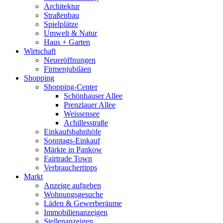
Architektur
Straßenbau
Spielplätze
Umwelt & Natur
Haus + Garten
Wirtschaft
Neueröffnungen
Firmenjubiläen
Shopping
Shopping-Center
Schönhauser Allee
Prenzlauer Allee
Weissensee
Achillesstraße
Einkaufsbahnhöfe
Sonntags-Einkauf
Märkte in Pankow
Fairtrade Town
Verbrauchertipps
Markt
Anzeige aufgeben
Wohnungsgesuche
Läden & Gewerberäume
Immobilienanzeigen
Stellenanzeigen