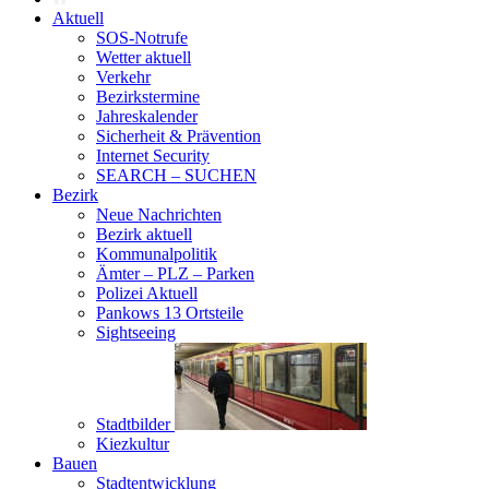
Aktuell
SOS-Notrufe
Wetter aktuell
Verkehr
Bezirkstermine
Jahreskalender
Sicherheit & Prävention
Internet Security
SEARCH – SUCHEN
Bezirk
Neue Nachrichten
Bezirk aktuell
Kommunalpolitik
Ämter – PLZ – Parken
Polizei Aktuell
Pankows 13 Ortsteile
Sightseeing
Stadtbilder
Kiezkultur
Bauen
Stadtentwicklung