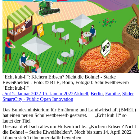
"Echt kuh-l!": Kichern Erbsen? Nicht die Bohne! - Starke
Eiweißhelden - Foto: © BLE, Bonn, Fotograf: Schulwettbewerb
"Echt kuh-l!"
a/m
15. Januar 2022
15. Januar 2022
Aktuell
,
Berlin
,
Familie
,
Slider
,
SmartCity - Public Open Innovation
Das Bundesministerium für Ernährung und Landwirtschaft (BMEL)
hat einen neuen Schulwettbewerb gestartet. — „Echt kuh-l!“ so
lautet der Titel.
Diesmal dreht sich alles um Hülsenfrüchte:: „Kichern Erbsen? Nicht
die Bohne! – Starke Eiweißhelden“. Noch bis zum 14. April 2022
können sich Teilnehmer dafür bewerben.