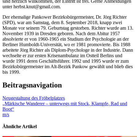
sind herzlich willkommen, der Eintritt ist frei. Gerne Anmeldungen
unter herbst.knut@gmail.com.
Der ehemalige Pankower Bezirksbürgermeister, Dr. Jörg Richter
(SPD), war am Samstag, dem 8. September 2018, knapp zwei
Monate vor seinem 79. Geburtstag gestorben. Richter wurde am 13.
November 1939 in Dresden geboren. Nach dem Abitur 1957
absolvierte er von 1960-1965 ein Studium der Psychologie an der
Berliner Humboldt-Universität, wo er 1981 promovierte. Bis 1988
arbeitete Jörg Richter als Diplom-Psychologe in der Industrie. Dann
wechselte er zur ersten Krisenambulanz im Ostteil Berlins und
wurde 1991 deren Geschäftsführer. 1992 und 1995 wurde er zum
Bezirksbürgermeister im Alt-Bezirk Pankow gewählt und blieb dies
bis 1999.
Beitragsnavigation
Neugestaltung des Fröbelplatzes
„Märkische Wanderer – unterwegs mit Stock, Klampfe, Rad und
Boot“
m/s
Ähnliche Artikel