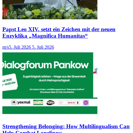
Papst Leo XIV. setzt ein Zeichen mit der neuen
Enzyklika „Magnifica Humanitas“
m/s
5. Juli 2026
5. Juli 2026
Strengthening Belonging: How Multilingualism Can
Help Combat Loneliness