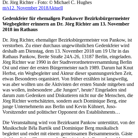
Dr. Jörg Richter - Foto: © Michael C. Hughes
m/s
12. November 2018
Aktuell
Gedenkfeier für ehemaligen Pankower Bezirksbürgermeister
Wegbegleiter erinnern an Dr. Jörg Richter am 13. November
2018 im Rathaus
Dr. Jörg Richter, ehemaliger Bezirksbürgermeister von Pankow, ist
verstorben. Zu einer durchaus ungewöhnlichen Gedenkfeier wird
deshalb am Dienstag, dem 13. November 2018 um 19 Uhr in das
Rathaus Pankow, Breite Straße 24A-26, 13187 Berlin, eingeladen.
Jörg Richter war 1990 in der Stadtverordnetenversammlung Berlin
Ost und einer der ersten Bürgermeister nach 1989. Darum hat Knut
Herbst, ein Wegbegleiter und Akteur dieser spannungsreichen Zeit,
etwas Besonderes organisiert. Von früher erzählen ist langweilig,
was aber wollten uns die Aktivisten der ersten Stunde mitgeben und
was wollen, insbesondere „die Jungen“, heute? Eingeladen sind
darum zum Gedenken und Diskutieren nicht nur die Menschen, die
Jörg Richter wertschätzten, sondern auch Dominique Berg, eine
junge Unternehmerin aus Berlin und Kevin Kühnert, Juso-
Vorsitzender und politischer Opponent des Establishments…
Die Veranstaltung wird von Bezirksamt Pankow unterstützt, von der
Musikschule Béla Bartók und Dominique Berg musikalisch
begleitet und endet mit einem gemeinsamen Beisammensein. Gäste