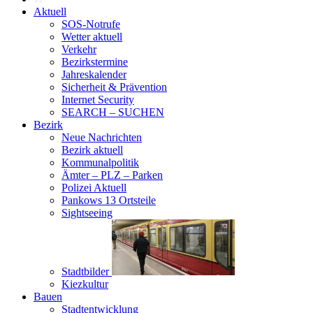
Aktuell
SOS-Notrufe
Wetter aktuell
Verkehr
Bezirkstermine
Jahreskalender
Sicherheit & Prävention
Internet Security
SEARCH – SUCHEN
Bezirk
Neue Nachrichten
Bezirk aktuell
Kommunalpolitik
Ämter – PLZ – Parken
Polizei Aktuell
Pankows 13 Ortsteile
Sightseeing
Stadtbilder
Kiezkultur
Bauen
Stadtentwicklung