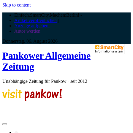
Skip to content
Einfach.SmartCity.Machen:Berlin!
-
Artikel veröffentlichen
|
Anzeige aufgeben |
Autor werden
Donnerstag, 06. August 2026
Pankower Allgemeine
Zeitung
Unabhängige Zeitung für Pankow - seit 2012