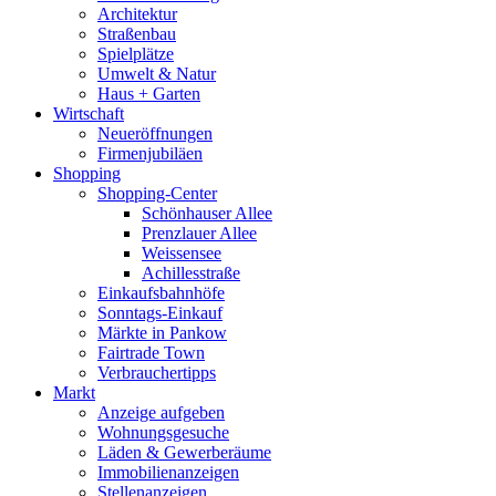
Architektur
Straßenbau
Spielplätze
Umwelt & Natur
Haus + Garten
Wirtschaft
Neueröffnungen
Firmenjubiläen
Shopping
Shopping-Center
Schönhauser Allee
Prenzlauer Allee
Weissensee
Achillesstraße
Einkaufsbahnhöfe
Sonntags-Einkauf
Märkte in Pankow
Fairtrade Town
Verbrauchertipps
Markt
Anzeige aufgeben
Wohnungsgesuche
Läden & Gewerberäume
Immobilienanzeigen
Stellenanzeigen