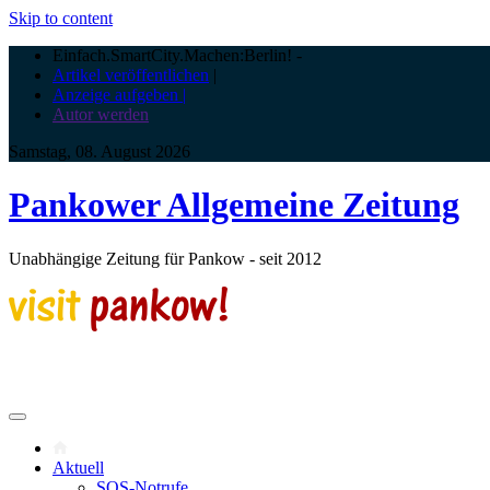
Skip to content
Einfach.SmartCity.Machen:Berlin!
-
Artikel veröffentlichen
|
Anzeige aufgeben |
Autor werden
Samstag, 08. August 2026
Pankower Allgemeine Zeitung
Unabhängige Zeitung für Pankow - seit 2012
Aktuell
SOS-Notrufe