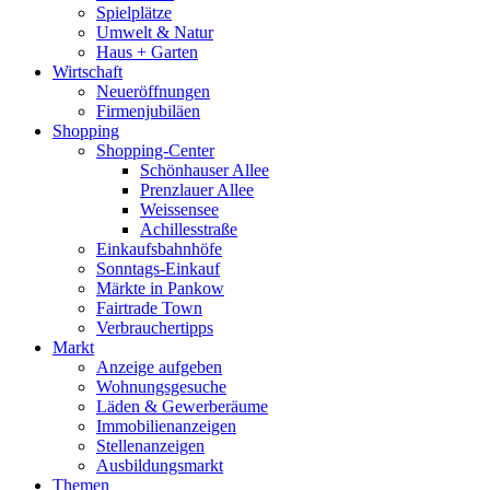
Spielplätze
Umwelt & Natur
Haus + Garten
Wirtschaft
Neueröffnungen
Firmenjubiläen
Shopping
Shopping-Center
Schönhauser Allee
Prenzlauer Allee
Weissensee
Achillesstraße
Einkaufsbahnhöfe
Sonntags-Einkauf
Märkte in Pankow
Fairtrade Town
Verbrauchertipps
Markt
Anzeige aufgeben
Wohnungsgesuche
Läden & Gewerberäume
Immobilienanzeigen
Stellenanzeigen
Ausbildungsmarkt
Themen