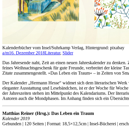
Kalenderbücher vom Insel/Suhrkamp Verlag, Hintergrund: pixabay
a/m
16. Dezember 2018
Literatur
,
Slider
Das Jahresende naht, Zeit an einen neuen Jahreskalender zu denken
feines Weihnachtsgeschenk für gute Freunde, verbreitet der kleine T
Zitate zusammengestellt. »Das Leben ein Traum« – in Zeiten von Smar
Der Kalender „Hermann Hesse“ widmet sich dem literarischen Werk vo
eleganter Ausstattung und Lesebändchen, ist er der Woche für Woch
der Jahreszeiten stehen im Mittelpunkt des Kalendariums. Der literar
Autoren auch die Mondphasen. Im Anhang finden sich ein Übersichtska
Matthias Reiner (Hrsg.): Das Leben ein Traum
Kalender 2019
Gebunden | 120 Seiten | Format: 18,5×12,5cm | Insel-Bücherei | ers