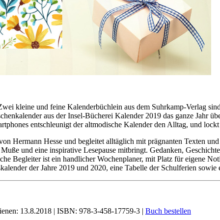
. Zwei kleine und feine Kalenderbüchlein aus dem Suhrkamp-Verlag sin
aschenkalender aus der Insel-Bücherei Kalender 2019 das ganze Jahr üb
tphones entschleunigt der altmodische Kalender den Alltag, und lockt
n Hermann Hesse und begleitet alltäglich mit prägnanten Texten und 
e Muße und eine inspirative Lesepause mitbringt. Gedanken, Geschic
ische Begleiter ist ein handlicher Wochenplaner, mit Platz für eigene 
lender der Jahre 2019 und 2020, eine Tabelle der Schulferien sowie e
chienen: 13.8.2018 | ISBN: 978-3-458-17759-3 |
Buch bestellen