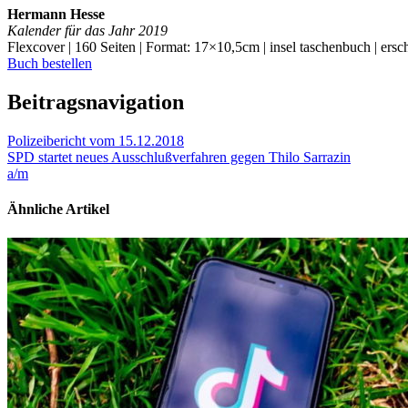
Hermann Hesse
Kalender für das Jahr 2019
Flexcover | 160 Seiten | Format: 17×10,5cm | insel taschenbuch | ers
Buch bestellen
Beitragsnavigation
Polizeibericht vom 15.12.2018
SPD startet neues Ausschlußverfahren gegen Thilo Sarrazin
a/m
Ähnliche Artikel