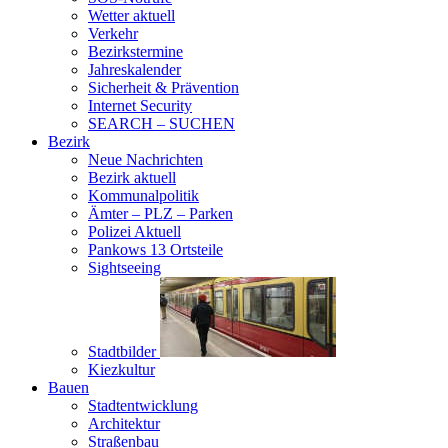
Wetter aktuell
Verkehr
Bezirkstermine
Jahreskalender
Sicherheit & Prävention
Internet Security
SEARCH – SUCHEN
Bezirk
Neue Nachrichten
Bezirk aktuell
Kommunalpolitik
Ämter – PLZ – Parken
Polizei Aktuell
Pankows 13 Ortsteile
Sightseeing
Stadtbilder
Kiezkultur
Bauen
Stadtentwicklung
Architektur
Straßenbau