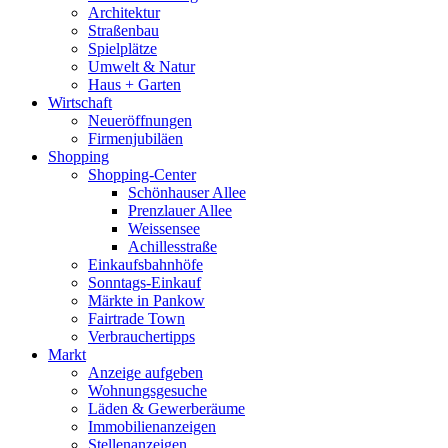
Architektur
Straßenbau
Spielplätze
Umwelt & Natur
Haus + Garten
Wirtschaft
Neueröffnungen
Firmenjubiläen
Shopping
Shopping-Center
Schönhauser Allee
Prenzlauer Allee
Weissensee
Achillesstraße
Einkaufsbahnhöfe
Sonntags-Einkauf
Märkte in Pankow
Fairtrade Town
Verbrauchertipps
Markt
Anzeige aufgeben
Wohnungsgesuche
Läden & Gewerberäume
Immobilienanzeigen
Stellenanzeigen