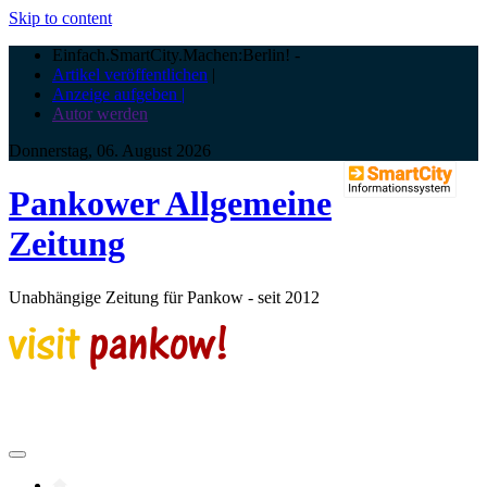
Skip to content
Einfach.SmartCity.Machen:Berlin!
-
Artikel veröffentlichen
|
Anzeige aufgeben |
Autor werden
Donnerstag, 06. August 2026
Pankower Allgemeine
Zeitung
Unabhängige Zeitung für Pankow - seit 2012