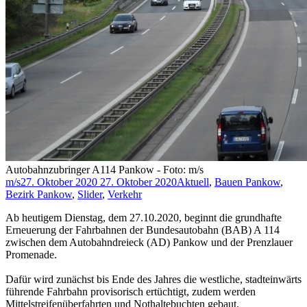
Autobahnzubringer A114 Pankow - Foto: m/s
m/s
27. Oktober 2020
27. Oktober 2020
Aktuell
,
Bauen Pankow
,
Bezirk Pankow
,
Slider
,
Verkehr
Ab heutigem Dienstag, dem 27.10.2020, beginnt die grundhafte
Erneuerung der Fahrbahnen der Bundesautobahn (BAB) A 114
zwischen dem Autobahndreieck (AD) Pankow und der Prenzlauer
Promenade.
Dafür wird zunächst bis Ende des Jahres die westliche, stadteinwärts
führende Fahrbahn provisorisch ertüchtigt, zudem werden
Mittelstreifenüberfahrten und Nothaltebuchten gebaut.