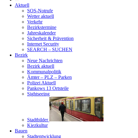
Aktuell
SOS-Notrufe
Wetter aktuell
Verkehr
Bezirkstermine
Jahreskalender
Sicherheit & Prävention
Internet Security
SEARCH – SUCHEN
Bezirk
Neue Nachrichten
Bezirk aktuell
Kommunalpolitik
Ämter – PLZ – Parken
Polizei Aktuell
Pankows 13 Ortsteile
Sightseeing
Stadtbilder
Kiezkultur
Bauen
Stadtentwicklung