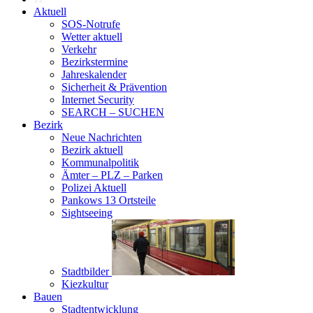
Aktuell
SOS-Notrufe
Wetter aktuell
Verkehr
Bezirkstermine
Jahreskalender
Sicherheit & Prävention
Internet Security
SEARCH – SUCHEN
Bezirk
Neue Nachrichten
Bezirk aktuell
Kommunalpolitik
Ämter – PLZ – Parken
Polizei Aktuell
Pankows 13 Ortsteile
Sightseeing
Stadtbilder
Kiezkultur
Bauen
Stadtentwicklung