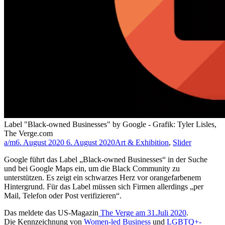
Label "Black-owned Businesses" by Google - Grafik: Tyler Lisles,
The Verge.com
a/m
6. August 2020
6. August 2020
Art & Exhibition
,
Slider
Google führt das Label „Black-owned Businesses“ in der Suche
und bei Google Maps ein, um die Black Community zu
unterstützen. Es zeigt ein schwarzes Herz vor orangefarbenem
Hintergrund. Für das Label müssen sich Firmen allerdings „per
Mail, Telefon oder Post verifizieren“.
Das meldete das US-Magazin
The Verge am 31.Juli 2020
.
Die Kennzeichnung von
Women-led Business
und
LGBTQ+-