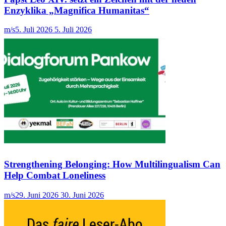
Enzyklika „Magnifica Humanitas“
m/s
5. Juli 2026
5. Juli 2026
Strengthening Belonging: How Multilingualism Can
Help Combat Loneliness
m/s
29. Juni 2026
30. Juni 2026