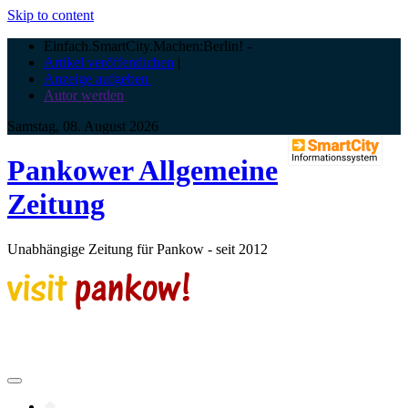
Skip to content
Einfach.SmartCity.Machen:Berlin!
-
Artikel veröffentlichen
|
Anzeige aufgeben |
Autor werden
Samstag, 08. August 2026
Pankower Allgemeine
Zeitung
Unabhängige Zeitung für Pankow - seit 2012