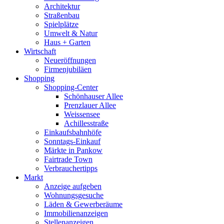
Architektur
Straßenbau
Spielplätze
Umwelt & Natur
Haus + Garten
Wirtschaft
Neueröffnungen
Firmenjubiläen
Shopping
Shopping-Center
Schönhauser Allee
Prenzlauer Allee
Weissensee
Achillesstraße
Einkaufsbahnhöfe
Sonntags-Einkauf
Märkte in Pankow
Fairtrade Town
Verbrauchertipps
Markt
Anzeige aufgeben
Wohnungsgesuche
Läden & Gewerberäume
Immobilienanzeigen
Stellenanzeigen