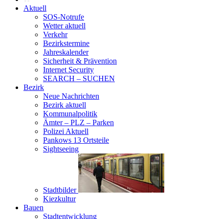
Aktuell
SOS-Notrufe
Wetter aktuell
Verkehr
Bezirkstermine
Jahreskalender
Sicherheit & Prävention
Internet Security
SEARCH – SUCHEN
Bezirk
Neue Nachrichten
Bezirk aktuell
Kommunalpolitik
Ämter – PLZ – Parken
Polizei Aktuell
Pankows 13 Ortsteile
Sightseeing
Stadtbilder
Kiezkultur
Bauen
Stadtentwicklung