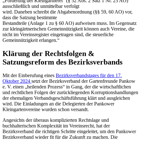
„Förderung der Kleingärtnerei“ (§ 52 Abs. 2 Satz 1 Nr. 23 AO)
ausschließlich und unmittelbar verfolgt
wird. Daneben schreibt die Abgabenordnung (§§ 59, 60 AO) vor,
dass die Satzung bestimmte
Bestandteile (Anlage 1 zu § 60 AO) aufweisen muss. Im Gegensatz
zur kleingärtnerischen Gemeinnützigkeit können auch Vereine, die
nicht im Vereinsregister eingetragen sind, die steuerliche
Gemeinnützigkeit erlangen.“
Klärung der Rechtsfolgen &
Satzungsreform des Bezirksverbands
Mit der Einberufung eines
Bezirksverbandstages für den 17.
Oktober 2024
setzt der Bezirksverband der Gartenfreunde Pankow
e. V. einen „heilenden Prozess“ in Gang, der die wirtschaftlichen
und rechtlichen Folgen der zurückliegenden Korruptionshandlungen
der ehemaligen Verbandsgeschäftsführung klärt und ausgleichen
wird. Die Einladungen an die Delegierten der Pankower
Kleingartenvereine wurden schon versandt.
Angesichts der überaus komplizierten Rechtslage und
buchhalterischen Komplexität im Vereinsrecht, hat der
Bezirksverband die richtigen Schritte eingeleitet, um den Pankower
Bezirksverband wieder fit für die Zukunft zu machen. Die