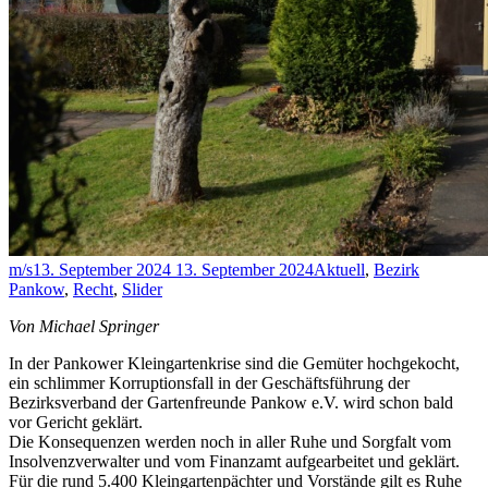
m/s
13. September 2024
13. September 2024
Aktuell
,
Bezirk
Pankow
,
Recht
,
Slider
Von Michael Springer
In der Pankower Kleingartenkrise sind die Gemüter hochgekocht,
ein schlimmer Korruptionsfall in der Geschäftsführung der
Bezirksverband der Gartenfreunde Pankow e.V. wird schon bald
vor Gericht geklärt.
Die Konsequenzen werden noch in aller Ruhe und Sorgfalt vom
Insolvenzverwalter und vom Finanzamt aufgearbeitet und geklärt.
Für die rund 5.400 Kleingartenpächter und Vorstände gilt es Ruhe