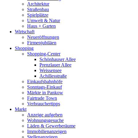
Architektur
Straßenbau
Spielplätze
Umwelt & Natur
Haus + Garten
Wirtschaft
Neueröffnungen
Firmenjubiläen
Shopping
Shopping-Center
Schönhauser Allee
Prenzlauer Allee
Weissensee
Achillesstraße
Einkaufsbahnhöfe
Sonntags-Einkauf
Märkte in Pankow
Fairtrade Town
Verbrauchertipps
Markt
Anzeige aufgeben
Wohnungsgesuche
Läden & Gewerberäume
Immobilienanzeigen
Stellenanzeigen