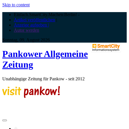
Skip to content
Einfach.SmartCity.Machen:Berlin!
-
Artikel veröffentlichen
|
Anzeige aufgeben |
Autor werden
Sonntag, 09. August 2026
Pankower Allgemeine
Zeitung
Unabhängige Zeitung für Pankow - seit 2012