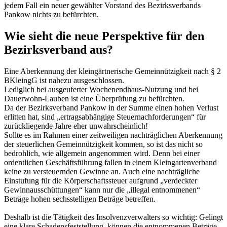
jedem Fall ein neuer gewählter Vorstand des Bezirksverbands
Pankow nichts zu befürchten.
Wie sieht die neue Perspektive für den
Bezirksverband aus?
Eine Aberkennung der kleingärtnerische Gemeinnützigkeit nach § 2
BKleingG ist nahezu ausgeschlossen.
Lediglich bei ausgeuferter Wochenendhaus-Nutzung und bei
Dauerwohn-Lauben ist eine Überprüfung zu befürchten.
Da der Bezirksverband Pankow in der Summe einen hohen Verlust
erlitten hat, sind „ertragsabhängige Steuernachforderungen“ für
zurückliegende Jahre eher unwahrscheinlich!
Sollte es im Rahmen einer zeitweiligen nachträglichen Aberkennung
der steuerlichen Gemeinnützigkeit kommen, so ist das nicht so
bedrohlich, wie allgemein angenommen wird. Denn bei einer
ordentlichen Geschäftsführung fallen in einem Kleingartenverband
keine zu versteuernden Gewinne an. Auch eine nachträgliche
Einstufung für die Körperschaftssteuer aufgrund „verdeckter
Gewinnausschüttungen“ kann nur die „illegal entnommenen“
Beträge hohen sechsstelligen Beträge betreffen.
Deshalb ist die Tätigkeit des Insolvenzverwalters so wichtig: Gelingt
eine klare Schadensfeststellung, können die entnommenen Beträge