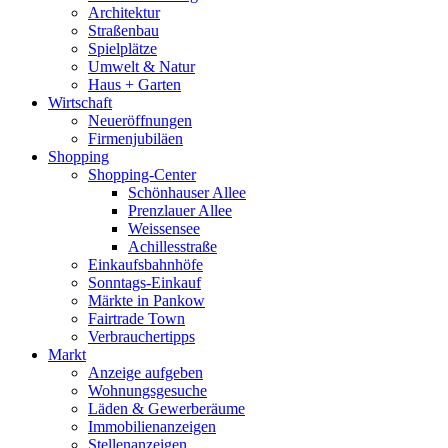
Architektur
Straßenbau
Spielplätze
Umwelt & Natur
Haus + Garten
Wirtschaft
Neueröffnungen
Firmenjubiläen
Shopping
Shopping-Center
Schönhauser Allee
Prenzlauer Allee
Weissensee
Achillesstraße
Einkaufsbahnhöfe
Sonntags-Einkauf
Märkte in Pankow
Fairtrade Town
Verbrauchertipps
Markt
Anzeige aufgeben
Wohnungsgesuche
Läden & Gewerberäume
Immobilienanzeigen
Stellenanzeigen