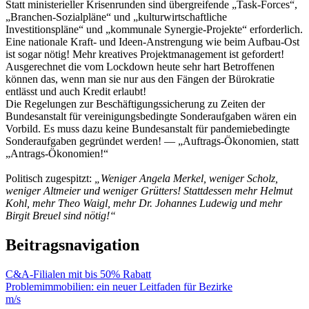
Statt ministerieller Krisenrunden sind übergreifende „Task-Forces“,
„Branchen-Sozialpläne“ und „kulturwirtschaftliche
Investitionspläne“ und „kommunale Synergie-Projekte“ erforderlich.
Eine nationale Kraft- und Ideen-Anstrengung wie beim Aufbau-Ost
ist sogar nötig! Mehr kreatives Projektmanagement ist gefordert!
Ausgerechnet die vom Lockdown heute sehr hart Betroffenen
können das, wenn man sie nur aus den Fängen der Bürokratie
entlässt und auch Kredit erlaubt!
Die Regelungen zur Beschäftigungssicherung zu Zeiten der
Bundesanstalt für vereinigungsbedingte Sonderaufgaben wären ein
Vorbild. Es muss dazu keine Bundesanstalt für pandemiebedingte
Sonderaufgaben gegründet werden! — „Auftrags-Ökonomien, statt
„Antrags-Ökonomien!“
Politisch zugespitzt:
„Weniger Angela Merkel, weniger Scholz,
weniger Altmeier und weniger Grütters! Stattdessen mehr Helmut
Kohl, mehr Theo Waigl, mehr Dr. Johannes Ludewig und mehr
Birgit Breuel sind nötig!“
Beitragsnavigation
C&A-Filialen mit bis 50% Rabatt
Problemimmobilien: ein neuer Leitfaden für Bezirke
m/s