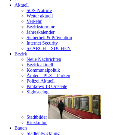
Aktuell
SOS-Notrufe
Wetter aktuell
Verkehr
Bezirkstermine
Jahreskalender
Sicherheit & Prävention
Internet Security
SEARCH – SUCHEN
Bezirk
Neue Nachrichten
Bezirk aktuell
Kommunalpolitik
Ämter – PLZ – Parken
Polizei Aktuell
Pankows 13 Ortsteile
Sightseeing
Stadtbilder
Kiezkultur
Bauen
Stadtentwicklung