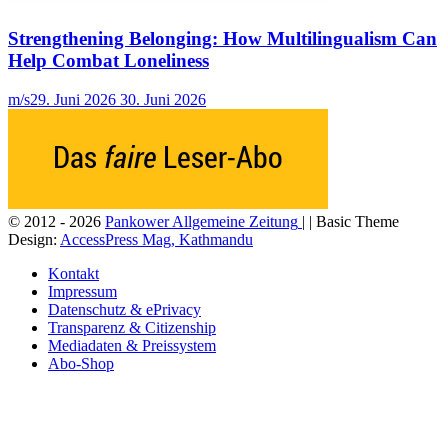
Strengthening Belonging: How Multilingualism Can
Help Combat Loneliness
m/s
29. Juni 2026
30. Juni 2026
© 2012 - 2026
Pankower Allgemeine Zeitung
| | Basic Theme
Design:
AccessPress Mag, Kathmandu
Kontakt
Impressum
Datenschutz & ePrivacy
Transparenz & Citizenship
Mediadaten & Preissystem
Abo-Shop