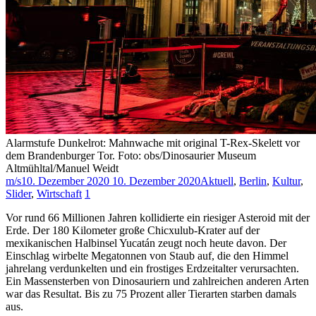
Alarmstufe Dunkelrot: Mahnwache mit original T-Rex-Skelett vor
dem Brandenburger Tor. Foto: obs/Dinosaurier Museum
Altmühltal/Manuel Weidt
m/s
10. Dezember 2020
10. Dezember 2020
Aktuell
,
Berlin
,
Kultur
,
Slider
,
Wirtschaft
1
Vor rund 66 Millionen Jahren kollidierte ein riesiger Asteroid mit der
Erde. Der 180 Kilometer große Chicxulub-Krater auf der
mexikanischen Halbinsel Yucatán zeugt noch heute davon. Der
Einschlag wirbelte Megatonnen von Staub auf, die den Himmel
jahrelang verdunkelten und ein frostiges Erdzeitalter verursachten.
Ein Massensterben von Dinosauriern und zahlreichen anderen Arten
war das Resultat. Bis zu 75 Prozent aller Tierarten starben damals
aus.