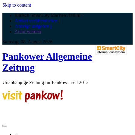
Skip to content
Einfach.SmartCity.Machen:Berlin!
-
Artikel veröffentlichen
|
Anzeige aufgeben |
Autor werden
Samstag, 08. August 2026
Pankower Allgemeine
Zeitung
Unabhängige Zeitung für Pankow - seit 2012