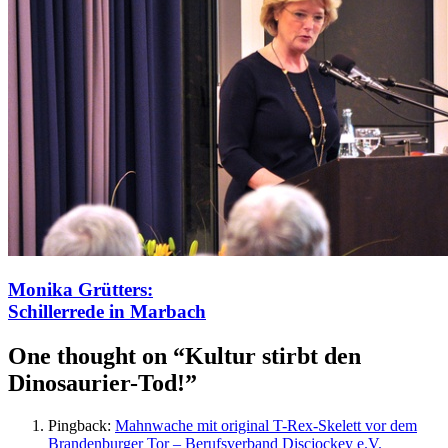
Monika Grütters:
Schillerrede in Marbach
One thought on “
Kultur stirbt den
Dinosaurier-Tod!
”
Pingback:
Mahnwache mit original T-Rex-Skelett vor dem
Brandenburger Tor – Berufsverband Discjockey e.V.