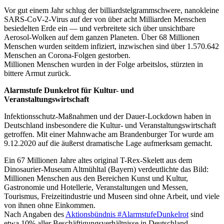
Vor gut einem Jahr schlug der billiardstelgrammschwere, nanokleine
SARS-CoV-2-Virus auf der von über acht Milliarden Menschen
besiedelten Erde ein — und verbreitete sich über unsichtbare
Aerosol-Wolken auf dem ganzen Planeten. Über 68 Millionen
Menschen wurden seitdem infiziert, inzwischen sind über 1.570.642
Menschen an Corona-Folgen gestorben.
Millionen Menschen wurden in der Folge arbeitslos, stürzten in
bittere Armut zurück.
Alarmstufe Dunkelrot für Kultur- und
Veranstaltungswirtschaft
Infektionsschutz-Maßnahmen und der Dauer-Lockdown haben in
Deutschland insbesondere die Kultur- und Veranstaltungswirtschaft
getroffen. Mit einer Mahnwache am Brandenburger Tor wurde am
9.12.2020 auf die äußerst dramatische Lage aufmerksam gemacht.
Ein 67 Millionen Jahre altes original T-Rex-Skelett aus dem
Dinosaurier-Museum Altmühltal (Bayern) verdeutlichte das Bild:
Millionen Menschen aus den Bereichen Kunst und Kultur,
Gastronomie und Hotellerie, Veranstaltungen und Messen,
Tourismus, Freizeitindustrie und Museen sind ohne Arbeit, und viele
von ihnen ohne Einkommen.
Nach Angaben des
Aktionsbündnis #AlarmstufeDunkelrot
sind
etwa 10% aller Beschäftigungsverhältnisse in Deutschland