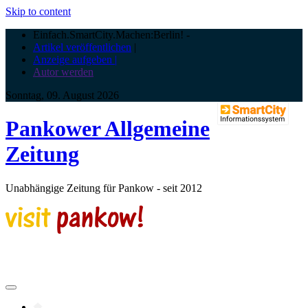
Skip to content
Einfach.SmartCity.Machen:Berlin!
-
Artikel veröffentlichen
|
Anzeige aufgeben |
Autor werden
Sonntag, 09. August 2026
Pankower Allgemeine
Zeitung
Unabhängige Zeitung für Pankow - seit 2012