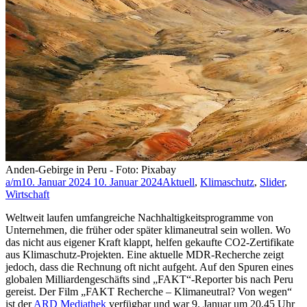
Anden-Gebirge in Peru - Foto: Pixabay
a/m
10. Januar 2024
10. Januar 2024
Aktuell
,
Klimaschutz
,
Slider
,
Wirtschaft
Weltweit laufen umfangreiche Nachhaltigkeitsprogramme von
Unternehmen, die früher oder später klimaneutral sein wollen. Wo
das nicht aus eigener Kraft klappt, helfen gekaufte CO2-Zertifikate
aus Klimaschutz-Projekten. Eine aktuelle MDR-Recherche zeigt
jedoch, dass die Rechnung oft nicht aufgeht. Auf den Spuren eines
globalen Milliardengeschäfts sind „FAKT“-Reporter bis nach Peru
gereist. Der Film „FAKT Recherche – Klimaneutral? Von wegen“
ist der
ARD Mediathek
verfügbar und war 9. Januar um 20.45 Uhr