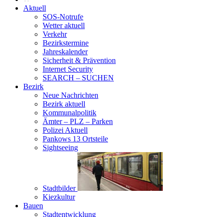
Aktuell
SOS-Notrufe
Wetter aktuell
Verkehr
Bezirkstermine
Jahreskalender
Sicherheit & Prävention
Internet Security
SEARCH – SUCHEN
Bezirk
Neue Nachrichten
Bezirk aktuell
Kommunalpolitik
Ämter – PLZ – Parken
Polizei Aktuell
Pankows 13 Ortsteile
Sightseeing
Stadtbilder
Kiezkultur
Bauen
Stadtentwicklung