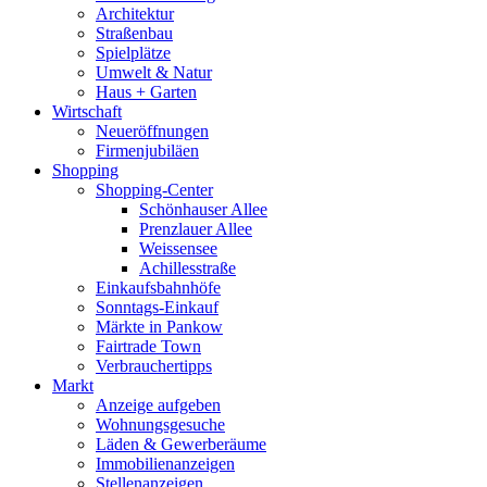
Architektur
Straßenbau
Spielplätze
Umwelt & Natur
Haus + Garten
Wirtschaft
Neueröffnungen
Firmenjubiläen
Shopping
Shopping-Center
Schönhauser Allee
Prenzlauer Allee
Weissensee
Achillesstraße
Einkaufsbahnhöfe
Sonntags-Einkauf
Märkte in Pankow
Fairtrade Town
Verbrauchertipps
Markt
Anzeige aufgeben
Wohnungsgesuche
Läden & Gewerberäume
Immobilienanzeigen
Stellenanzeigen