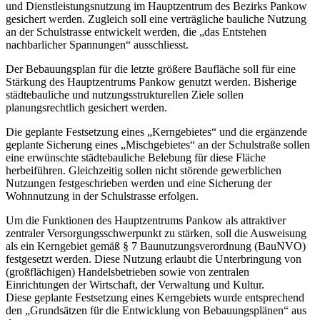
und Dienstleistungsnutzung im Hauptzentrum des Bezirks Pankow
gesichert werden. Zugleich soll eine verträgliche bauliche Nutzung
an der Schulstrasse entwickelt werden, die „das Entstehen
nachbarlicher Spannungen“ ausschliesst.
Der Bebauungsplan für die letzte größere Baufläche soll für eine
Stärkung des Hauptzentrums Pankow genutzt werden. Bisherige
städtebauliche und nutzungsstrukturellen Ziele sollen
planungsrechtlich gesichert werden.
Die geplante Festsetzung eines „Kerngebietes“ und die ergänzende
geplante Sicherung eines „Mischgebietes“ an der Schulstraße sollen
eine erwünschte städtebauliche Belebung für diese Fläche
herbeiführen. Gleichzeitig sollen nicht störende gewerblichen
Nutzungen festgeschrieben werden und eine Sicherung der
Wohnnutzung in der Schulstrasse erfolgen.
Um die Funktionen des Hauptzentrums Pankow als attraktiver
zentraler Versorgungsschwerpunkt zu stärken, soll die Ausweisung
als ein Kerngebiet gemäß § 7 Baunutzungsverordnung (BauNVO)
festgesetzt werden. Diese Nutzung erlaubt die Unterbringung von
(großflächigen) Handelsbetrieben sowie von zentralen
Einrichtungen der Wirtschaft, der Verwaltung und Kultur.
Diese geplante Festsetzung eines Kerngebiets wurde entsprechend
den „Grundsätzen für die Entwicklung von Bebauungsplänen“ aus