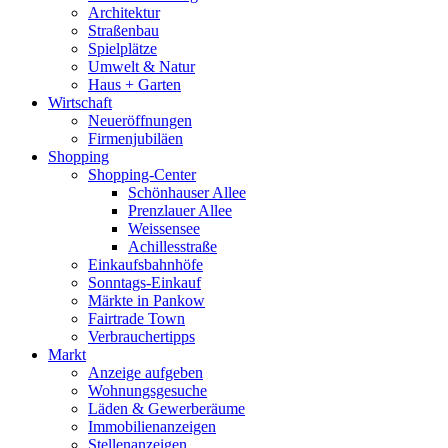
Architektur
Straßenbau
Spielplätze
Umwelt & Natur
Haus + Garten
Wirtschaft
Neueröffnungen
Firmenjubiläen
Shopping
Shopping-Center
Schönhauser Allee
Prenzlauer Allee
Weissensee
Achillesstraße
Einkaufsbahnhöfe
Sonntags-Einkauf
Märkte in Pankow
Fairtrade Town
Verbrauchertipps
Markt
Anzeige aufgeben
Wohnungsgesuche
Läden & Gewerberäume
Immobilienanzeigen
Stellenanzeigen