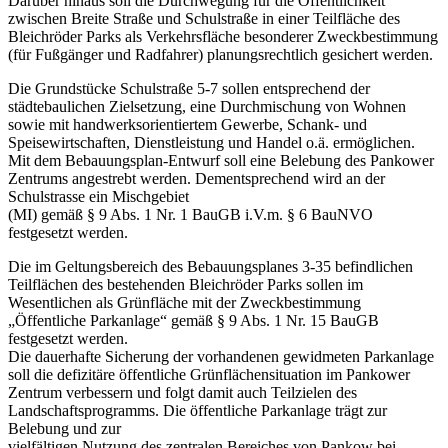
Darüber hinaus soll die Durchwegung für die Öffentlichkeit
zwischen Breite Straße und Schulstraße in einer Teilfläche des
Bleichröder Parks als Verkehrsfläche besonderer Zweckbestimmung
(für Fußgänger und Radfahrer) planungsrechtlich gesichert werden.
Die Grundstücke Schulstraße 5-7 sollen entsprechend der
städtebaulichen Zielsetzung, eine Durchmischung von Wohnen
sowie mit handwerksorientiertem Gewerbe, Schank- und
Speisewirtschaften, Dienstleistung und Handel o.ä. ermöglichen.
Mit dem Bebauungsplan-Entwurf soll eine Belebung des Pankower
Zentrums angestrebt werden. Dementsprechend wird an der
Schulstrasse ein Mischgebiet
(MI) gemäß § 9 Abs. 1 Nr. 1 BauGB i.V.m. § 6 BauNVO
festgesetzt werden.
Die im Geltungsbereich des Bebauungsplanes 3-35 befindlichen
Teilflächen des bestehenden Bleichröder Parks sollen im
Wesentlichen als Grünfläche mit der Zweckbestimmung
„Öffentliche Parkanlage“ gemäß § 9 Abs. 1 Nr. 15 BauGB
festgesetzt werden.
Die dauerhafte Sicherung der vorhandenen gewidmeten Parkanlage
soll die defizitäre öffentliche Grünflächensituation im Pankower
Zentrum verbessern und folgt damit auch Teilzielen des
Landschaftsprogramms. Die öffentliche Parkanlage trägt zur
Belebung und zur
vielfältigen Nutzung des zentralen Bereiches von Pankow bei.