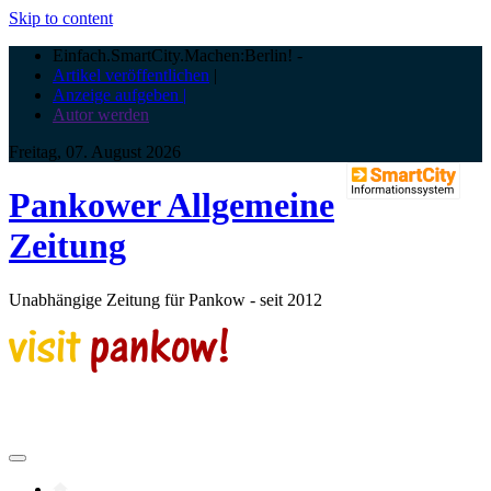
Skip to content
Einfach.SmartCity.Machen:Berlin!
-
Artikel veröffentlichen
|
Anzeige aufgeben |
Autor werden
Freitag, 07. August 2026
Pankower Allgemeine
Zeitung
Unabhängige Zeitung für Pankow - seit 2012