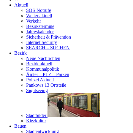
Aktuell
SOS-Notrufe
Wetter aktuell
Verkehr
Bezirkstermine
Jahreskalender
Sicherheit & Prävention
Internet Security
SEARCH – SUCHEN
Bezirk
Neue Nachrichten
Bezirk aktuell
Kommunalpolitik
Ämter – PLZ – Parken
Polizei Aktuell
Pankows 13 Ortsteile
Sightseeing
Stadtbilder
Kiezkultur
Bauen
Stadtentwicklung