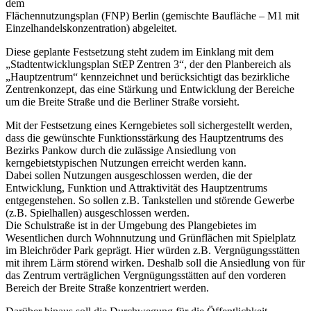
dem
Flächennutzungsplan (FNP) Berlin (gemischte Baufläche – M1 mit
Einzelhandelskonzentration) abgeleitet.
Diese geplante Festsetzung steht zudem im Einklang mit dem
„Stadtentwicklungsplan StEP Zentren 3“, der den Planbereich als
„Hauptzentrum“ kennzeichnet und berücksichtigt das bezirkliche
Zentrenkonzept, das eine Stärkung und Entwicklung der Bereiche
um die Breite Straße und die Berliner Straße vorsieht.
Mit der Festsetzung eines Kerngebietes soll sichergestellt werden,
dass die gewünschte Funktionsstärkung des Hauptzentrums des
Bezirks Pankow durch die zulässige Ansiedlung von
kerngebietstypischen Nutzungen erreicht werden kann.
Dabei sollen Nutzungen ausgeschlossen werden, die der
Entwicklung, Funktion und Attraktivität des Hauptzentrums
entgegenstehen. So sollen z.B. Tankstellen und störende Gewerbe
(z.B. Spielhallen) ausgeschlossen werden.
Die Schulstraße ist in der Umgebung des Plangebietes im
Wesentlichen durch Wohnnutzung und Grünflächen mit Spielplatz
im Bleichröder Park geprägt. Hier würden z.B. Vergnügungsstätten
mit ihrem Lärm störend wirken. Deshalb soll die Ansiedlung von für
das Zentrum verträglichen Vergnügungsstätten auf den vorderen
Bereich der Breite Straße konzentriert werden.