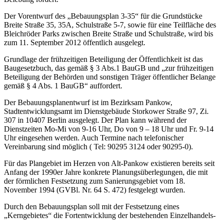
Der Vorentwurf des „Bebauungsplan 3-35“ für die Grundstücke
Breite Straße 35, 35A, Schulstraße 5-7, sowie für eine Teilfläche des
Bleichröder Parks zwischen Breite Straße und Schulstraße, wird bis
zum 11. September 2012 öffentlich ausgelegt.
Grundlage der frühzeitigen Beteiligung der Öffentlichkeit ist das
Baugesetzbuch, das gemäß § 3 Abs.1 BauGB und „zur frühzeitigen
Beteiligung der Behörden und sonstigen Träger öffentlicher Belange
gemäß § 4 Abs. 1 BauGB“ auffordert.
Der Bebauungsplanentwurf ist im Bezirksam Pankow,
Stadtentwicklungsamt im Dienstgebäude Storkower Straße 97, Zi.
307 in 10407 Berlin ausgelegt. Der Plan kann während der
Dienstzeiten Mo-Mi von 9-16 Uhr, Do von 9 – 18 Uhr und Fr. 9-14
Uhr eingesehen werden. Auch Termine nach telefonischer
Vereinbarung sind möglich ( Tel: 90295 3124 oder 90295-0).
Für das Plangebiet im Herzen von Alt-Pankow existieren bereits seit
Anfang der 1990er Jahre konkrete Planungsüberlegungen, die mit
der förmlichen Festsetzung zum Sanierungsgebiet vom 18.
November 1994 (GVBl. Nr. 64 S. 472) festgelegt wurden.
Durch den Bebauungsplan soll mit der Festsetzung eines
„Kerngebietes“ die Fortentwicklung der bestehenden Einzelhandels-