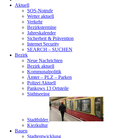
Aktuell
SOS-Notrufe
Wetter aktuell
Verkehr
Bezirkstermine
Jahreskalender
Sicherheit & Prävention
Internet Security
SEARCH – SUCHEN
Bezirk
Neue Nachrichten
Bezirk aktuell
Kommunalpolitik
Ämter – PLZ – Parken
Polizei Aktuell
Pankows 13 Ortsteile
Sightseeing
Stadtbilder
Kiezkultur
Bauen
Stadtentwicklung