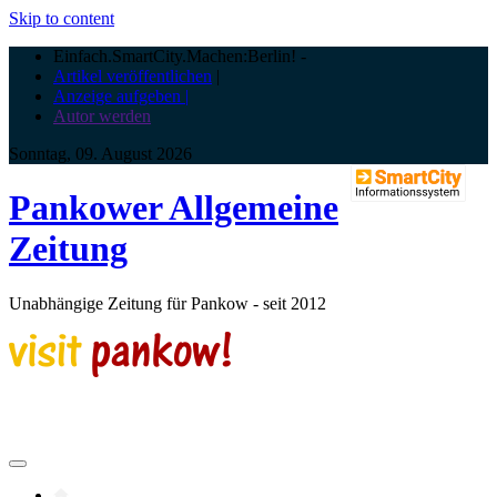
Skip to content
Einfach.SmartCity.Machen:Berlin!
-
Artikel veröffentlichen
|
Anzeige aufgeben |
Autor werden
Sonntag, 09. August 2026
Pankower Allgemeine
Zeitung
Unabhängige Zeitung für Pankow - seit 2012