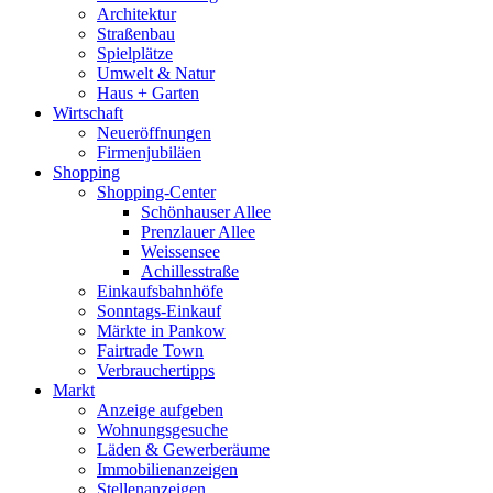
Architektur
Straßenbau
Spielplätze
Umwelt & Natur
Haus + Garten
Wirtschaft
Neueröffnungen
Firmenjubiläen
Shopping
Shopping-Center
Schönhauser Allee
Prenzlauer Allee
Weissensee
Achillesstraße
Einkaufsbahnhöfe
Sonntags-Einkauf
Märkte in Pankow
Fairtrade Town
Verbrauchertipps
Markt
Anzeige aufgeben
Wohnungsgesuche
Läden & Gewerberäume
Immobilienanzeigen
Stellenanzeigen