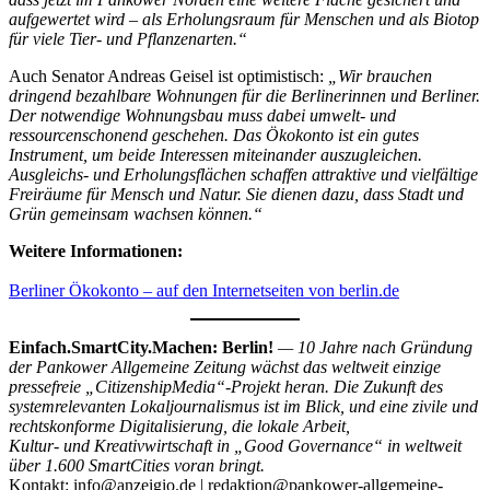
aufgewertet wird – als Erholungsraum für Menschen und als Biotop
für viele Tier- und Pflanzenarten.“
Auch Senator Andreas Geisel ist optimistisch:
„Wir brauchen
dringend bezahlbare Wohnungen für die Berlinerinnen und Berliner.
Der notwendige Wohnungsbau muss dabei umwelt- und
ressourcenschonend geschehen. Das Ökokonto ist ein gutes
Instrument, um beide Interessen miteinander auszugleichen.
Ausgleichs- und Erholungsflächen schaffen attraktive und vielfältige
Freiräume für Mensch und Natur. Sie dienen dazu, dass Stadt und
Grün gemeinsam wachsen können.“
Weitere Informationen:
Berliner Ökokonto – auf den Internetseiten von berlin.de
Einfach.SmartCity.Machen: Berlin!
— 10 Jahre nach Gründung
der Pankower Allgemeine Zeitung wächst das weltweit einzige
pressefreie „CitizenshipMedia“-Projekt heran. Die Zukunft des
systemrelevanten Lokaljournalismus ist im Blick, und eine zivile und
rechtskonforme Digitalisierung, die lokale Arbeit,
Kultur- und Kreativwirtschaft in „Good Governance“ in weltweit
über 1.600 SmartCities voran bringt.
Kontakt: info@anzeigio.de | redaktion@pankower-allgemeine-