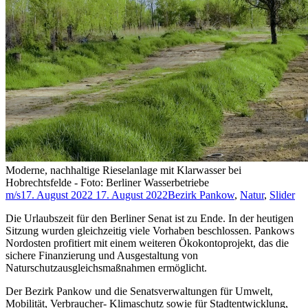
Moderne, nachhaltige Rieselanlage mit Klarwasser bei
Hobrechtsfelde - Foto: Berliner Wasserbetriebe
m/s
17. August 2022
17. August 2022
Bezirk Pankow
,
Natur
,
Slider
Die Urlaubszeit für den Berliner Senat ist zu Ende. In der heutigen
Sitzung wurden gleichzeitig viele Vorhaben beschlossen. Pankows
Nordosten profitiert mit einem weiteren Ökokontoprojekt, das die
sichere Finanzierung und Ausgestaltung von
Naturschutzausgleichsmaßnahmen ermöglicht.
Der Bezirk Pankow und die Senatsverwaltungen für Umwelt,
Mobilität, Verbraucher- Klimaschutz sowie für Stadtentwicklung,