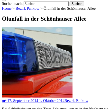
Suchen nach:
Home
>
Bezirk Pankow
>
Ölunfall in der Schönhauser Allee
Ölunfall in der Schönhauser Allee
m/s
17. September 2014
1. Oktober 2014
Bezirk Pankow
Bei Schleifarbeiten an den Tram-Schienen kam es in der Nacht zu ei