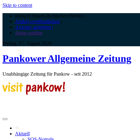
Skip to content
Einfach.SmartCity.Machen:Berlin!
-
Artikel veröffentlichen
|
Anzeige aufgeben |
Autor werden
Freitag, 07. August 2026
Pankower Allgemeine Zeitung
Unabhängige Zeitung für Pankow - seit 2012
Aktuell
SOS-Notrufe