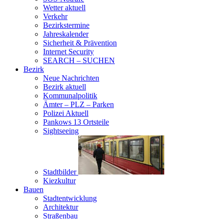
Wetter aktuell
Verkehr
Bezirkstermine
Jahreskalender
Sicherheit & Prävention
Internet Security
SEARCH – SUCHEN
Bezirk
Neue Nachrichten
Bezirk aktuell
Kommunalpolitik
Ämter – PLZ – Parken
Polizei Aktuell
Pankows 13 Ortsteile
Sightseeing
Stadtbilder
Kiezkultur
Bauen
Stadtentwicklung
Architektur
Straßenbau