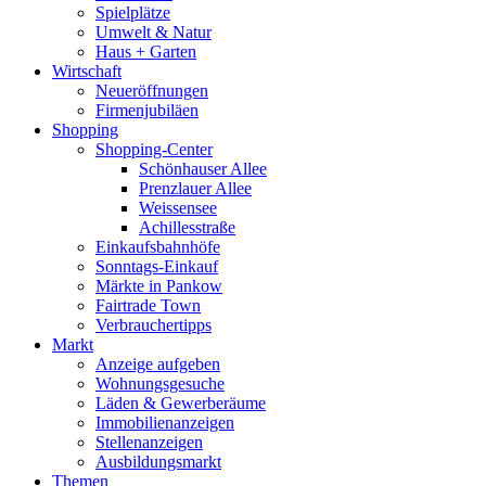
Spielplätze
Umwelt & Natur
Haus + Garten
Wirtschaft
Neueröffnungen
Firmenjubiläen
Shopping
Shopping-Center
Schönhauser Allee
Prenzlauer Allee
Weissensee
Achillesstraße
Einkaufsbahnhöfe
Sonntags-Einkauf
Märkte in Pankow
Fairtrade Town
Verbrauchertipps
Markt
Anzeige aufgeben
Wohnungsgesuche
Läden & Gewerberäume
Immobilienanzeigen
Stellenanzeigen
Ausbildungsmarkt
Themen