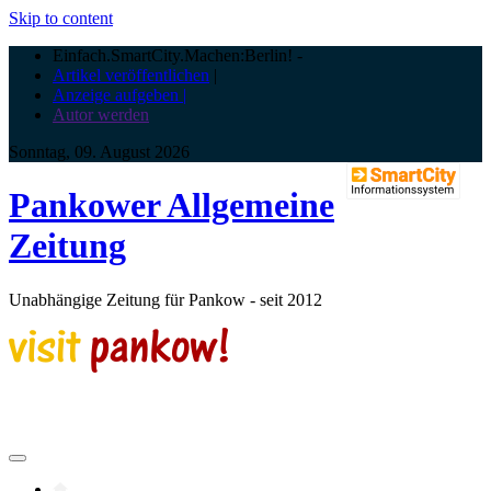
Skip to content
Einfach.SmartCity.Machen:Berlin!
-
Artikel veröffentlichen
|
Anzeige aufgeben |
Autor werden
Sonntag, 09. August 2026
Pankower Allgemeine
Zeitung
Unabhängige Zeitung für Pankow - seit 2012