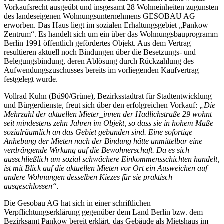
Vorkaufsrecht ausgeübt und insgesamt 28 Wohneinheiten zugunsten
des landeseigenen Wohnungsunternehmens GESOBAU AG
erworben. Das Haus liegt im sozialen Erhaltungsgebiet „Pankow
Zentrum“. Es handelt sich um ein über das Wohnungsbauprogramm
Berlin 1991 öffentlich gefördertes Objekt. Aus dem Vertrag
resultieren aktuell noch Bindungen über die Besetzungs- und
Belegungsbindung, deren Ablösung durch Rückzahlung des
Aufwendungszuschusses bereits im vorliegenden Kaufvertrag
festgelegt wurde.
Vollrad Kuhn (Bü90/Grüne), Bezirksstadtrat für Stadtentwicklung
und Bürgerdienste, freut sich über den erfolgreichen Vorkauf:
„Die
Mehrzahl der aktuellen Mieter_innen der Hadlichstraße 29 wohnt
seit mindestens zehn Jahren im Objekt, so dass sie in hohem Maße
sozialräumlich an das Gebiet gebunden sind. Eine sofortige
Anhebung der Mieten nach der Bindung hätte unmittelbar eine
verdrängende Wirkung auf die Bewohnerschaft. Da es sich
ausschließlich um sozial schwächere Einkommensschichten handelt,
ist mit Blick auf die aktuellen Mieten vor Ort ein Ausweichen auf
andere Wohnungen desselben Kiezes für sie praktisch
ausgeschlossen“.
Die Gesobau AG hat sich in einer schriftlichen
Verpflichtungserklärung gegenüber dem Land Berlin bzw. dem
Bezirksamt Pankow bereit erklärt, das Gebäude als Mietshaus im