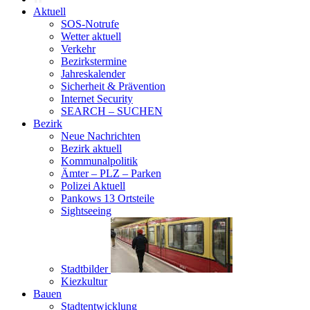
Aktuell
SOS-Notrufe
Wetter aktuell
Verkehr
Bezirkstermine
Jahreskalender
Sicherheit & Prävention
Internet Security
SEARCH – SUCHEN
Bezirk
Neue Nachrichten
Bezirk aktuell
Kommunalpolitik
Ämter – PLZ – Parken
Polizei Aktuell
Pankows 13 Ortsteile
Sightseeing
Stadtbilder
Kiezkultur
Bauen
Stadtentwicklung