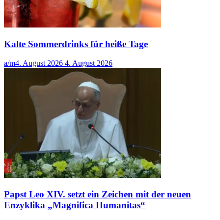
Kalte Sommerdrinks für heiße Tage
a/m
4. August 2026
4. August 2026
Papst Leo XIV. setzt ein Zeichen mit der neuen
Enzyklika „Magnifica Humanitas“