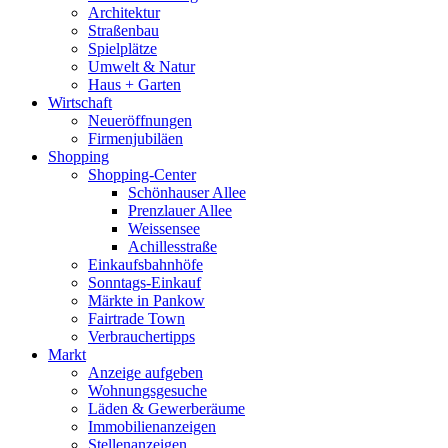
Architektur
Straßenbau
Spielplätze
Umwelt & Natur
Haus + Garten
Wirtschaft
Neueröffnungen
Firmenjubiläen
Shopping
Shopping-Center
Schönhauser Allee
Prenzlauer Allee
Weissensee
Achillesstraße
Einkaufsbahnhöfe
Sonntags-Einkauf
Märkte in Pankow
Fairtrade Town
Verbrauchertipps
Markt
Anzeige aufgeben
Wohnungsgesuche
Läden & Gewerberäume
Immobilienanzeigen
Stellenanzeigen