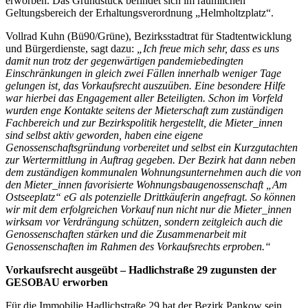
erworben. Das Grundstück befindet sich im räumlichen
Geltungsbereich der Erhaltungsverordnung „Helmholtzplatz“.
Vollrad Kuhn (Bü90/Grüne), Bezirksstadtrat für Stadtentwicklung
und Bürgerdienste, sagt dazu:
„Ich freue mich sehr, dass es uns
damit nun trotz der gegenwärtigen pandemiebedingten
Einschränkungen in gleich zwei Fällen innerhalb weniger Tage
gelungen ist, das Vorkaufsrecht auszuüben. Eine besondere Hilfe
war hierbei das Engagement aller Beteiligten. Schon im Vorfeld
wurden enge Kontakte seitens der Mieterschaft zum zuständigen
Fachbereich und zur Bezirkspolitik hergestellt, die Mieter_innen
sind selbst aktiv geworden, haben eine eigene
Genossenschaftsgründung vorbereitet und selbst ein Kurzgutachten
zur Wertermittlung in Auftrag gegeben. Der Bezirk hat dann neben
dem zuständigen kommunalen Wohnungsunternehmen auch die von
den Mieter_innen favorisierte Wohnungsbaugenossenschaft „Am
Ostseeplatz“ eG als potenzielle Drittkäuferin angefragt. So können
wir mit dem erfolgreichen Vorkauf nun nicht nur die Mieter_innen
wirksam vor Verdrängung schützen, sondern zeitgleich auch die
Genossenschaften stärken und die Zusammenarbeit mit
Genossenschaften im Rahmen des Vorkaufsrechts erproben.“
Vorkaufsrecht ausgeübt – Hadlichstraße 29 zugunsten der
GESOBAU erworben
Für die Immobilie Hadlichstraße 29 hat der Bezirk Pankow sein