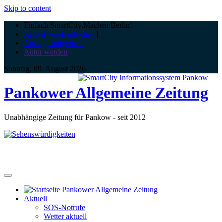
Skip to content
Einfach.SmartCity.Machen:Berlin!
-
Artikel veröffentlichen
|
Anzeige aufgeben |
Autor werden
Sonntag, 09. August 2026
Pankower Allgemeine Zeitung
Unabhängige Zeitung für Pankow - seit 2012
Aktuell
SOS-Notrufe
Wetter aktuell