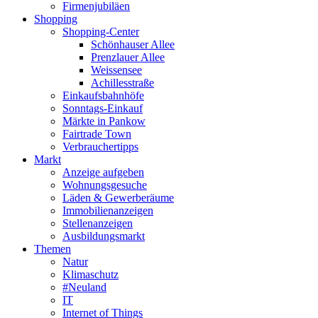
Firmenjubiläen
Shopping
Shopping-Center
Schönhauser Allee
Prenzlauer Allee
Weissensee
Achillesstraße
Einkaufsbahnhöfe
Sonntags-Einkauf
Märkte in Pankow
Fairtrade Town
Verbrauchertipps
Markt
Anzeige aufgeben
Wohnungsgesuche
Läden & Gewerberäume
Immobilienanzeigen
Stellenanzeigen
Ausbildungsmarkt
Themen
Natur
Klimaschutz
#Neuland
IT
Internet of Things