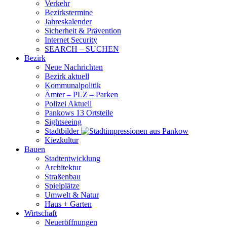
Verkehr
Bezirkstermine
Jahreskalender
Sicherheit & Prävention
Internet Security
SEARCH – SUCHEN
Bezirk
Neue Nachrichten
Bezirk aktuell
Kommunalpolitik
Ämter – PLZ – Parken
Polizei Aktuell
Pankows 13 Ortsteile
Sightseeing
Stadtbilder
Kiezkultur
Bauen
Stadtentwicklung
Architektur
Straßenbau
Spielplätze
Umwelt & Natur
Haus + Garten
Wirtschaft
Neueröffnungen