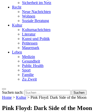
Sicherheit im Netz
Recht
Neue Nachrichten
Wohnen
Soziale Beratung
Kultur
Kulturnachrichten
Literatur
Kunst und Politik
Petitessen
Mauerpark
Leben
Medizin
Gesundheit
Public Health
Sport
Familie
Zu Zweit
Suchen nach:
Home
>
Kultur
>
Pink Floyd: Dark Side of the Moon
Pink Floyd: Dark Side of the Moon