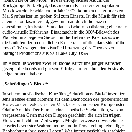
„Dark Side of the Moon“ ist das erfolgreichste Album der
Rockgruppe Pink Floyd, das zu einem Klassiker der populären
Musik wurde. Erschienen im Jahr 1973, kommen u.a. zum ersten
Mal Synthesizer im großen Stil zum Einsatz. Ist die Musik für sich
allein schon faszinierend, gewinnt man durch die präzise
abgestimmte, im besten Sinne fantastische Visualisierung eine neue
audio-visuelle Erfahrung. Eingetaucht in die 360°-Bildwelt des
Planetariums begeben Sie sich in die Tiefen des Kosmos sowie in
die Untiefen der menschlichen Existenz – auf die „dark side of the
moon“. Wir zeigen eine visuelle Umsetzung des Themas von
Starlight Productions aus Salt Lake City, USA.
Im Anschluß werden zwei Fulldome-Kurzfilme junger Künstler
gezeigt, die bereits mit großem Erfolg an internationalen Festivals
teilgenommen haben:
„Schrödinger’s Birds“:
In seinem musikalischen Kurzfilm „Schrödingers Birds“ inszeniert
Jens Isensee einen Moment auf dem Dachboden des großelterlichen
Hofes zu der neoklassischen Musik des isländischen Komponisten
Ólafur Arnalds. Der Film ist eine ästhetische Spekulation, was an
vergessenen Orten mit den Dingen geschieht, die sich im trägen
Fluss von Licht und Zeit wiegen. Möglicherweise entwickeln sie
jenseits bewusster Wahrnehmung und in Ermangelung lebendiger
Beobachtung ihr eigenes Leben? Was immer tatsächlich geschieht,