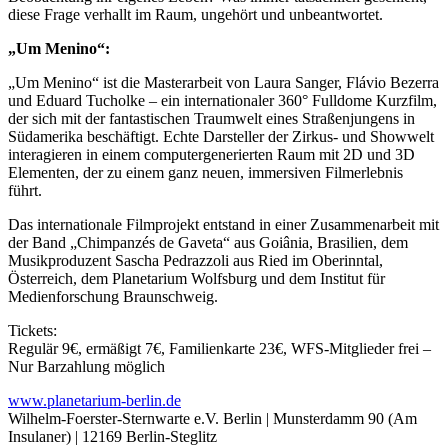
diese Frage verhallt im Raum, ungehört und unbeantwortet.
„Um Menino“:
„Um Menino“ ist die Masterarbeit von Laura Sanger, Flávio Bezerra
und Eduard Tucholke – ein internationaler 360° Fulldome Kurzfilm,
der sich mit der fantastischen Traumwelt eines Straßenjungens in
Südamerika beschäftigt. Echte Darsteller der Zirkus- und Showwelt
interagieren in einem computergenerierten Raum mit 2D und 3D
Elementen, der zu einem ganz neuen, immersiven Filmerlebnis
führt.
Das internationale Filmprojekt entstand in einer Zusammenarbeit mit
der Band „Chimpanzés de Gaveta“ aus Goiânia, Brasilien, dem
Musikproduzent Sascha Pedrazzoli aus Ried im Oberinntal,
Österreich, dem Planetarium Wolfsburg und dem Institut für
Medienforschung Braunschweig.
Tickets:
Regulär 9€, ermäßigt 7€, Familienkarte 23€, WFS-Mitglieder frei –
Nur Barzahlung möglich
www.planetarium-berlin.de
Wilhelm-Foerster-Sternwarte e.V. Berlin | Munsterdamm 90 (Am
Insulaner) | 12169 Berlin-Steglitz