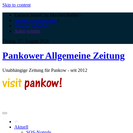
Skip to content
Einfach.SmartCity.Machen:Berlin!
-
Artikel veröffentlichen
|
Anzeige aufgeben |
Autor werden
Freitag, 07. August 2026
Pankower Allgemeine Zeitung
Unabhängige Zeitung für Pankow - seit 2012
Aktuell
SOS-Notrufe