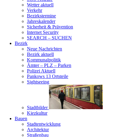
Wetter aktuell
Verkehr
Bezirkstermine
Jahreskalender
Sicherheit & Prävention
Internet Security
SEARCH – SUCHEN
Bezirk
Neue Nachrichten
Bezirk aktuell
Kommunalpolitik
Ämter – PLZ – Parken
Polizei Aktuell
Pankows 13 Ortsteile
Sightseeing
Stadtbilder
Kiezkultur
Bauen
Stadtentwicklung
Architektur
Straßenbau