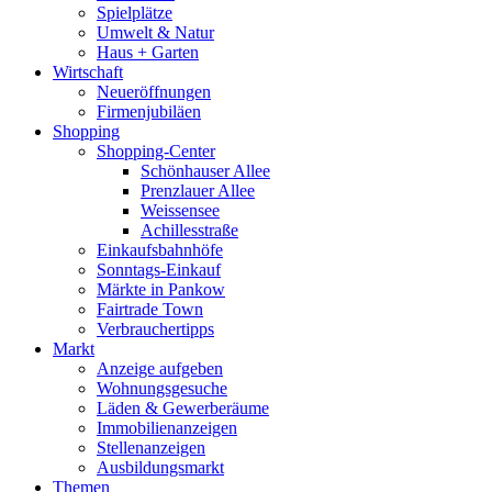
Spielplätze
Umwelt & Natur
Haus + Garten
Wirtschaft
Neueröffnungen
Firmenjubiläen
Shopping
Shopping-Center
Schönhauser Allee
Prenzlauer Allee
Weissensee
Achillesstraße
Einkaufsbahnhöfe
Sonntags-Einkauf
Märkte in Pankow
Fairtrade Town
Verbrauchertipps
Markt
Anzeige aufgeben
Wohnungsgesuche
Läden & Gewerberäume
Immobilienanzeigen
Stellenanzeigen
Ausbildungsmarkt
Themen