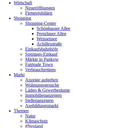
Wirtschaft
Neueröffnungen
Firmenjubiläen
Shopping
Shopping-Center
Schönhauser Allee
Prenzlauer Allee
Weissensee
Achillesstraße
Einkaufsbahnhöfe
Sonntags-Einkauf
Märkte in Pankow
Fairtrade Town
Verbrauchertipps
Markt
Anzeige aufgeben
Wohnungsgesuche
Läden & Gewerberäume
Immobilienanzeigen
Stellenanzeigen
Ausbildungsmarkt
Themen
Natur
Klimaschutz
#Neuland