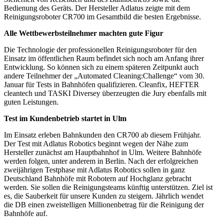
Bedienung des Geräts. Der Hersteller Adlatus zeigte mit dem
Reinigungsroboter CR700 im Gesamtbild die besten Ergebnisse.
Alle Wettbewerbsteilnehmer machten gute Figur
Die Technologie der professionellen Reinigungsroboter für den
Einsatz im öffentlichen Raum befindet sich noch am Anfang ihrer
Entwicklung. So können sich zu einem späteren Zeitpunkt auch
andere Teilnehmer der „Automated Cleaning:Challenge“ vom 30.
Januar für Tests in Bahnhöfen qualifizieren. Cleanfix, HEFTER
cleantech und TASKI Diversey überzeugten die Jury ebenfalls mit
guten Leistungen.
Test im Kundenbetrieb startet in Ulm
Im Einsatz erleben Bahnkunden den CR700 ab diesem Frühjahr.
Der Test mit Adlatus Robotics beginnt wegen der Nähe zum
Hersteller zunächst am Hauptbahnhof in Ulm. Weitere Bahnhöfe
werden folgen, unter anderem in Berlin. Nach der erfolgreichen
zweijährigen Testphase mit Adlatus Robotics sollen in ganz
Deutschland Bahnhöfe mit Robotern auf Hochglanz gebracht
werden. Sie sollen die Reinigungsteams künftig unterstützen. Ziel ist
es, die Sauberkeit für unsere Kunden zu steigern. Jährlich wendet
die DB einen zweistelligen Millionenbetrag für die Reinigung der
Bahnhöfe auf.