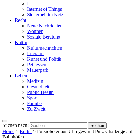
IT
Internet of Things
Sicherheit im Netz
Recht
Neue Nachrichten
Wohnen
Soziale Beratung
Kultur
Kulturnachrichten
Literatur
Kunst und Politik
Petitessen
Mauerpark
Leben
Medizin
Gesundheit
Public Health
Sport
Familie
Zu Zweit
Suchen nach:
Home
>
Berlin
>
Putzroboter aus Ulm gewinnt Putz-Challenge auf
Bahnhöfen