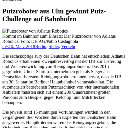
Putzroboter aus Ulm gewinnt Putz-
Challenge auf Bahnhöfen
Kommt im Bahnhof zum Einsatz: Der Putzroboter von Adlatus
Robotics, Foto: DB AG/Pablo Castagnola
m/s
10. März 2018
Berlin
,
Slider
,
Verkehr
Die sechsköpfige Jury der Deutschen Bahn hat entschieden: Adlatus
Robotics erhält einen Zweijahresvertrag mit der DB zur Lieferung
und Weiterentwicklung von Reinigungsrobotern. Das 2015
gegründete Ulmer Startup-Unternehmen geht als Sieger aus
Deutschlands erstem Reinigungsroboterrennen hervor, das die DB
am 30. Januar im Berliner Hauptbahnhof veranstaltet hat. Die
automatisiert betriebenen Putzmaschinen von vier internationalen
Anbietern mussten sich auf einem 200 Quadratmeter großen
Parcours zum Beispiel gegen Ketchup- und Milchflecken
behaupten.
Die jeweils rund 15-minütigen Vorführungen wurden in den
vergangenen drei Wochen durch Experten der Deutschen Bahn
ausgewertet. Hauptkriterien waren das Reinigungsergebnis, die
Sicherheit von Reisenden und des Bahnbetriebs sowie die