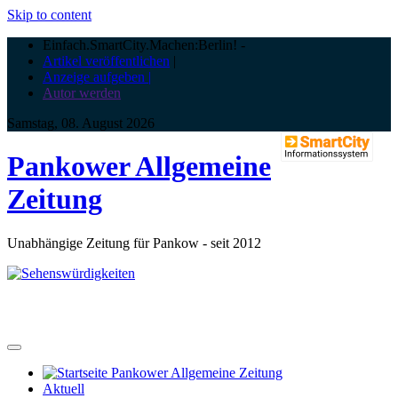
Skip to content
Einfach.SmartCity.Machen:Berlin!
-
Artikel veröffentlichen
|
Anzeige aufgeben |
Autor werden
Samstag, 08. August 2026
Pankower Allgemeine
Zeitung
Unabhängige Zeitung für Pankow - seit 2012
Aktuell