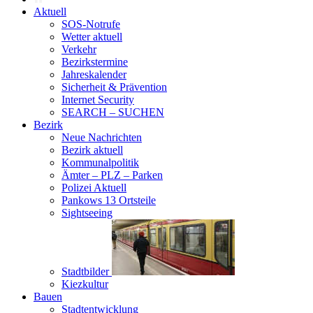
Aktuell
SOS-Notrufe
Wetter aktuell
Verkehr
Bezirkstermine
Jahreskalender
Sicherheit & Prävention
Internet Security
SEARCH – SUCHEN
Bezirk
Neue Nachrichten
Bezirk aktuell
Kommunalpolitik
Ämter – PLZ – Parken
Polizei Aktuell
Pankows 13 Ortsteile
Sightseeing
Stadtbilder
Kiezkultur
Bauen
Stadtentwicklung