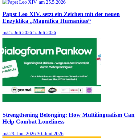
Papst Leo XIV. setzt ein Zeichen mit der neuen
Enzyklika „Magnifica Humanitas“
m/s
5. Juli 2026
5. Juli 2026
Strengthening Belonging: How Multilingualism Can
Help Combat Loneliness
m/s
29. Juni 2026
30. Juni 2026