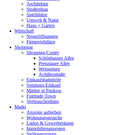
Architektur
Straßenbau
Spielplätze
Umwelt & Natur
Haus + Garten
Wirtschaft
Neueröffnungen
Firmenjubiläen
Shopping
Shopping-Center
Schönhauser Allee
Prenzlauer Allee
Weissensee
Achillesstraße
Einkaufsbahnhöfe
Sonntags-Einkauf
Märkte in Pankow
Fairtrade Town
Verbrauchertipps
Markt
Anzeige aufgeben
Wohnungsgesuche
Läden & Gewerberäume
Immobilienanzeigen
Stellenanzeigen