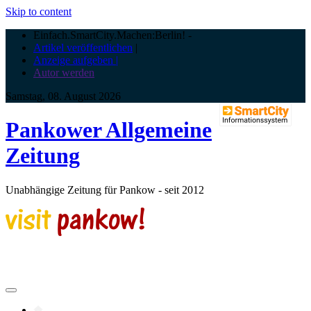
Skip to content
Einfach.SmartCity.Machen:Berlin!
-
Artikel veröffentlichen
|
Anzeige aufgeben |
Autor werden
Samstag, 08. August 2026
Pankower Allgemeine
Zeitung
Unabhängige Zeitung für Pankow - seit 2012