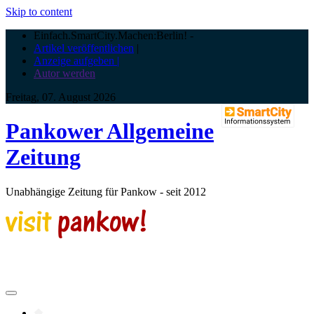
Skip to content
Einfach.SmartCity.Machen:Berlin!
-
Artikel veröffentlichen
|
Anzeige aufgeben |
Autor werden
Freitag, 07. August 2026
Pankower Allgemeine
Zeitung
Unabhängige Zeitung für Pankow - seit 2012