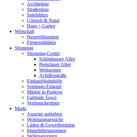
Architektur
Straßenbau
Spielplätze
Umwelt & Natur
Haus + Garten
Wirtschaft
Neueröffnungen
Firmenjubiläen
Shopping
Shopping-Center
Schönhauser Allee
Prenzlauer Allee
Weissensee
Achillesstraße
Einkaufsbahnhöfe
Sonntags-Einkauf
Märkte in Pankow
Fairtrade Town
Verbrauchertipps
Markt
Anzeige aufgeben
Wohnungsgesuche
Läden & Gewerberäume
Immobilienanzeigen
Stellenanzeigen