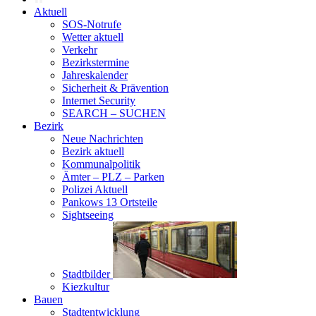
Aktuell
SOS-Notrufe
Wetter aktuell
Verkehr
Bezirkstermine
Jahreskalender
Sicherheit & Prävention
Internet Security
SEARCH – SUCHEN
Bezirk
Neue Nachrichten
Bezirk aktuell
Kommunalpolitik
Ämter – PLZ – Parken
Polizei Aktuell
Pankows 13 Ortsteile
Sightseeing
Stadtbilder
Kiezkultur
Bauen
Stadtentwicklung