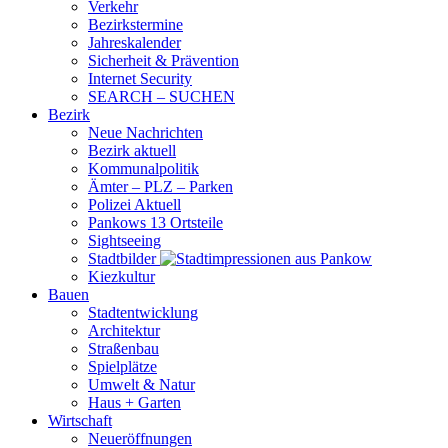
Verkehr
Bezirkstermine
Jahreskalender
Sicherheit & Prävention
Internet Security
SEARCH – SUCHEN
Bezirk
Neue Nachrichten
Bezirk aktuell
Kommunalpolitik
Ämter – PLZ – Parken
Polizei Aktuell
Pankows 13 Ortsteile
Sightseeing
Stadtbilder
Kiezkultur
Bauen
Stadtentwicklung
Architektur
Straßenbau
Spielplätze
Umwelt & Natur
Haus + Garten
Wirtschaft
Neueröffnungen