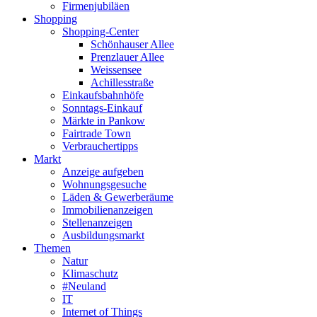
Firmenjubiläen
Shopping
Shopping-Center
Schönhauser Allee
Prenzlauer Allee
Weissensee
Achillesstraße
Einkaufsbahnhöfe
Sonntags-Einkauf
Märkte in Pankow
Fairtrade Town
Verbrauchertipps
Markt
Anzeige aufgeben
Wohnungsgesuche
Läden & Gewerberäume
Immobilienanzeigen
Stellenanzeigen
Ausbildungsmarkt
Themen
Natur
Klimaschutz
#Neuland
IT
Internet of Things