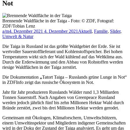
Not
Brennende Waldfläche in der Taiga - Foto: © ZDF, Fotograf:
ZDF/Tobias Lenz
a/m
4. Dezember 2021
4. Dezember 2021
Aktuell
,
Familie
,
Slider
,
Umwelt & Natur
Die Taiga in Russland ist das größte Waldgebiet der Erde. Sie ist
wertvoller Sauerstofflieferant und Kohlenstoffspeicher. Bei hohen
Temperaturen wirkt sich der Wald kühlend auf das Weltklima aus.
Durch die Erderwärmung und den Abbau von Rohstoffen werden
riesige Waldflächen in der Taiga zerstört.
Die Dokumentation
„
Tatort Taiga – Russlands grüne Lunge in Not“
in ZDFInfo zeigt das russische Ökosystem in Not.
Jahr für Jahr produzieren Russlands Wälder rund 1,3 Milliarden
Tonnen Sauerstoff. Nach Angaben von Greenpeace Russland
werden jedoch jährlich fünf bis zehn Millionen Hektar Wald durch
Brände zerstört, zwei bis drei Millionen Hektar werden gerodet.
Gemeinsam mit Ökologen, Klimaforschern, Umweltschützern,
einem Umweltinspektor und Mitgliedern indigener Gemeinschaften
wird in der Doku der Zustand der Taiga analysiert. Es geht um das