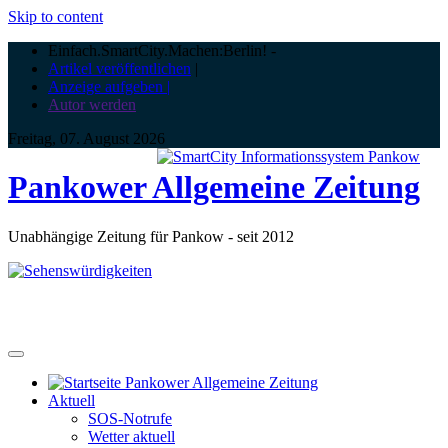
Skip to content
Einfach.SmartCity.Machen:Berlin!
-
Artikel veröffentlichen
|
Anzeige aufgeben |
Autor werden
Freitag, 07. August 2026
Pankower Allgemeine Zeitung
Unabhängige Zeitung für Pankow - seit 2012
Aktuell
SOS-Notrufe
Wetter aktuell