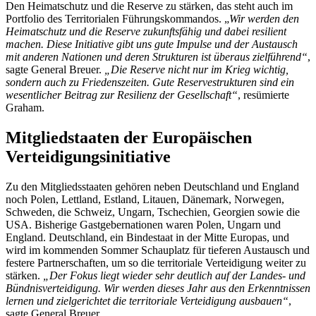
Den Heimatschutz und die Reserve zu stärken, das steht auch im
Portfolio des Territorialen Führungskommandos. „
Wir werden den
Heimatschutz und die Reserve zukunftsfähig und dabei resilient
machen. Diese Initiative gibt uns gute Impulse und der Austausch
mit anderen Nationen und deren Strukturen ist überaus zielführend“
,
sagte General Breuer.
„Die Reserve nicht nur im Krieg wichtig,
sondern auch zu Friedenszeiten. Gute Reservestrukturen sind ein
wesentlicher Beitrag zur Resilienz der Gesellschaft“
, resümierte
Graham.
Mitgliedstaaten der Europäischen
Verteidigungsinitiative
Zu den Mitgliedsstaaten gehören neben Deutschland und England
noch Polen, Lettland, Estland, Litauen, Dänemark, Norwegen,
Schweden, die Schweiz, Ungarn, Tschechien, Georgien sowie die
USA. Bisherige Gastgebernationen waren Polen, Ungarn und
England. Deutschland, ein Bindestaat in der Mitte Europas, und
wird im kommenden Sommer Schauplatz für tieferen Austausch und
festere Partnerschaften, um so die territoriale Verteidigung weiter zu
stärken.
„Der Fokus liegt wieder sehr deutlich auf der Landes- und
Bündnisverteidigung. Wir werden dieses Jahr aus den Erkenntnissen
lernen und zielgerichtet die territoriale Verteidigung ausbauen“
,
sagte General Breuer.