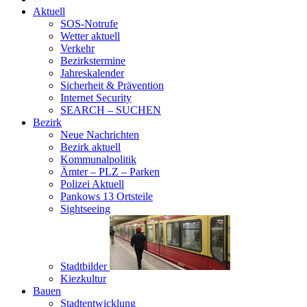
Aktuell
SOS-Notrufe
Wetter aktuell
Verkehr
Bezirkstermine
Jahreskalender
Sicherheit & Prävention
Internet Security
SEARCH – SUCHEN
Bezirk
Neue Nachrichten
Bezirk aktuell
Kommunalpolitik
Ämter – PLZ – Parken
Polizei Aktuell
Pankows 13 Ortsteile
Sightseeing
Stadtbilder
Kiezkultur
Bauen
Stadtentwicklung