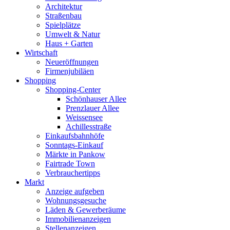
Architektur
Straßenbau
Spielplätze
Umwelt & Natur
Haus + Garten
Wirtschaft
Neueröffnungen
Firmenjubiläen
Shopping
Shopping-Center
Schönhauser Allee
Prenzlauer Allee
Weissensee
Achillesstraße
Einkaufsbahnhöfe
Sonntags-Einkauf
Märkte in Pankow
Fairtrade Town
Verbrauchertipps
Markt
Anzeige aufgeben
Wohnungsgesuche
Läden & Gewerberäume
Immobilienanzeigen
Stellenanzeigen