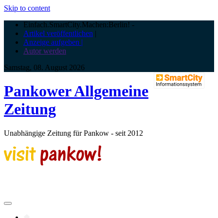
Skip to content
Einfach.SmartCity.Machen:Berlin!
-
Artikel veröffentlichen
|
Anzeige aufgeben |
Autor werden
Samstag, 08. August 2026
Pankower Allgemeine
Zeitung
Unabhängige Zeitung für Pankow - seit 2012