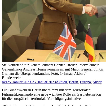
Stellvertretend für Generalleutnant Carsten Breuer unterzeichnete
Generalmajor Andreas Henne gemeinsam mit Major General Simon
Graham die Übergabeurkunden. Foto: © Ismael Akbar /
Bundeswehr
m/s
25. Januar 2023
25. Januar 2023
Aktuell
,
Berlin
,
Europa
,
Slider
Die Bundeswehr in Berlin übernimmt mit dem Territorialen
Führungskommando eine neue wichtige Rolle als Gastgebernation
für die europäische territoriale Verteidigungsinitiative.