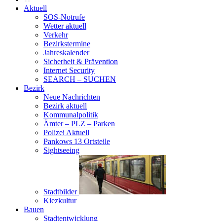
Aktuell
SOS-Notrufe
Wetter aktuell
Verkehr
Bezirkstermine
Jahreskalender
Sicherheit & Prävention
Internet Security
SEARCH – SUCHEN
Bezirk
Neue Nachrichten
Bezirk aktuell
Kommunalpolitik
Ämter – PLZ – Parken
Polizei Aktuell
Pankows 13 Ortsteile
Sightseeing
Stadtbilder
Kiezkultur
Bauen
Stadtentwicklung