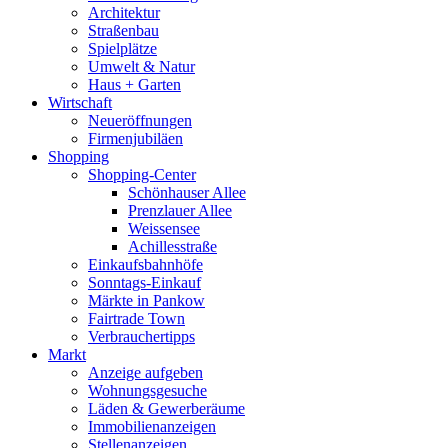
Architektur
Straßenbau
Spielplätze
Umwelt & Natur
Haus + Garten
Wirtschaft
Neueröffnungen
Firmenjubiläen
Shopping
Shopping-Center
Schönhauser Allee
Prenzlauer Allee
Weissensee
Achillesstraße
Einkaufsbahnhöfe
Sonntags-Einkauf
Märkte in Pankow
Fairtrade Town
Verbrauchertipps
Markt
Anzeige aufgeben
Wohnungsgesuche
Läden & Gewerberäume
Immobilienanzeigen
Stellenanzeigen