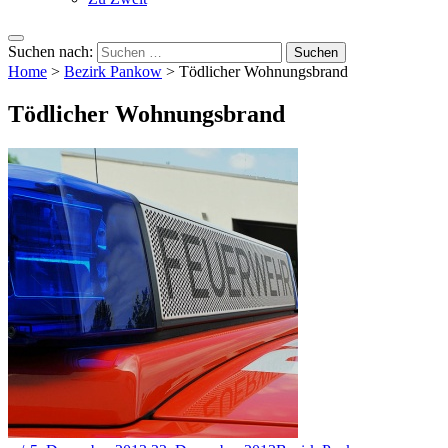
Suchen nach:
Home
>
Bezirk Pankow
>
Tödlicher Wohnungsbrand
Tödlicher Wohnungsbrand