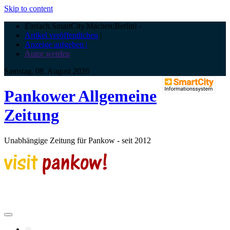
Skip to content
Einfach.SmartCity.Machen:Berlin!
-
Artikel veröffentlichen
|
Anzeige aufgeben |
Autor werden
Samstag, 08. August 2026
Pankower Allgemeine
Zeitung
Unabhängige Zeitung für Pankow - seit 2012