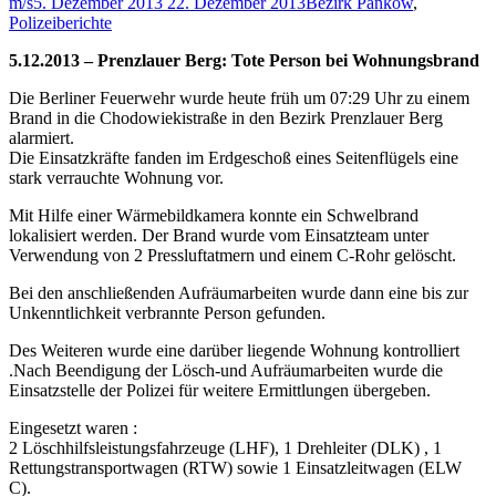
m/s
5. Dezember 2013
22. Dezember 2013
Bezirk Pankow
,
Polizeiberichte
5.12.2013 – Prenzlauer Berg: Tote Person bei Wohnungsbrand
Die Berliner Feuerwehr wurde heute früh um 07:29 Uhr zu einem
Brand in die Chodowiekistraße in den Bezirk Prenzlauer Berg
alarmiert.
Die Einsatzkräfte fanden im Erdgeschoß eines Seitenflügels eine
stark verrauchte Wohnung vor.
Mit Hilfe einer Wärmebildkamera konnte ein Schwelbrand
lokalisiert werden. Der Brand wurde vom Einsatzteam unter
Verwendung von 2 Pressluftatmern und einem C-Rohr gelöscht.
Bei den anschließenden Aufräumarbeiten wurde dann eine bis zur
Unkenntlichkeit verbrannte Person gefunden.
Des Weiteren wurde eine darüber liegende Wohnung kontrolliert
.Nach Beendigung der Lösch-und Aufräumarbeiten wurde die
Einsatzstelle der Polizei für weitere Ermittlungen übergeben.
Eingesetzt waren :
2 Löschhilfsleistungsfahrzeuge (LHF), 1 Drehleiter (DLK) , 1
Rettungstransportwagen (RTW) sowie 1 Einsatzleitwagen (ELW
C).