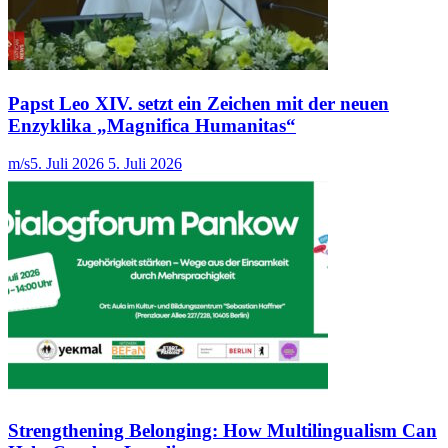
Papst Leo XIV. setzt ein Zeichen mit der neuen
Enzyklika „Magnifica Humanitas“
m/s
5. Juli 2026
5. Juli 2026
Strengthening Belonging: How Multilingualism Can