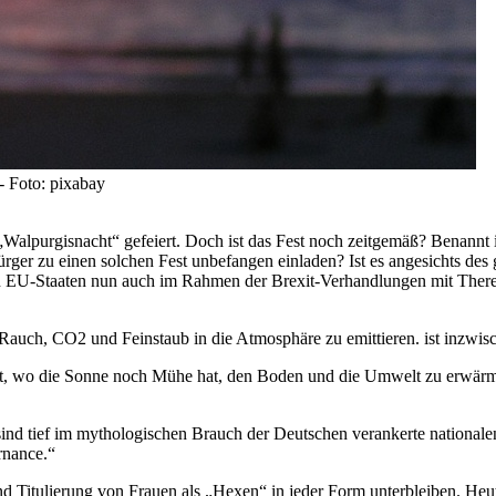
- Foto: pixabay
e „Walpurgisnacht“ gefeiert. Doch ist das Fest noch zeitgemäß? Benannt 
er zu einen solchen Fest unbefangen einladen? Ist es angesichts des g
en EU-Staaten nun auch im Rahmen der Brexit-Verhandlungen mit The
 Rauch, CO2 und Feinstaub in die Atmosphäre zu emittieren. ist inzwi
kt, wo die Sonne noch Mühe hat, den Boden und die Umwelt zu erwärmen
nd tief im mythologischen Brauch der Deutschen verankerte nationalen 
rnance.“
 Titulierung von Frauen als „Hexen“ in jeder Form unterbleiben. Heute