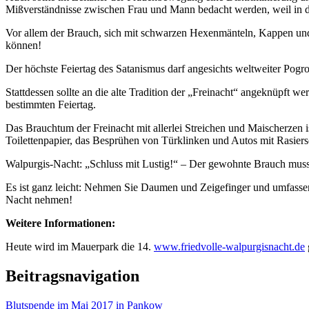
Mißverständnisse zwischen Frau und Mann bedacht werden, weil in de
Vor allem der Brauch, sich mit schwarzen Hexenmänteln, Kappen und s
können!
Der höchste Feiertag des Satanismus darf angesichts weltweiter Pog
Stattdessen sollte an die alte Tradition der „Freinacht“ angeknüpft 
bestimmten Feiertag.
Das Brauchtum der Freinacht mit allerlei Streichen und Maischerzen
Toilettenpapier, das Besprühen von Türklinken und Autos mit Rasiers
Walpurgis-Nacht: „Schluss mit Lustig!“ – Der gewohnte Brauch muss
Es ist ganz leicht: Nehmen Sie Daumen und Zeigefinger und umfassen 
Nacht nehmen!
Weitere Informationen:
Heute wird im Mauerpark die 14.
www.friedvolle-walpurgisnacht.de
Beitragsnavigation
Blutspende im Mai 2017 in Pankow