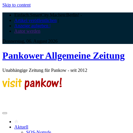
Skip to content
Einfach.SmartCity.Machen:Berlin!
-
Artikel veröffentlichen
|
Anzeige aufgeben |
Autor werden
Donnerstag, 06. August 2026
Pankower Allgemeine Zeitung
Unabhängige Zeitung für Pankow - seit 2012
Aktuell
SOS-Notrufe