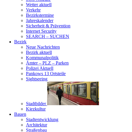
Wetter aktuell
Verkehr
Bezirkstermine
Jahreskalender
Sicherheit & Prävention
Internet Security
SEARCH – SUCHEN
Bezirk
Neue Nachrichten
Bezirk aktuell
Kommunalpolitik
Ämter – PLZ – Parken
Polizei Aktuell
Pankows 13 Ortsteile
Sightseeing
Stadtbilder
Kiezkultur
Bauen
Stadtentwicklung
Architektur
Straßenbau