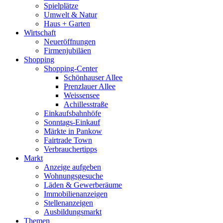
Spielplätze
Umwelt & Natur
Haus + Garten
Wirtschaft
Neueröffnungen
Firmenjubiläen
Shopping
Shopping-Center
Schönhauser Allee
Prenzlauer Allee
Weissensee
Achillesstraße
Einkaufsbahnhöfe
Sonntags-Einkauf
Märkte in Pankow
Fairtrade Town
Verbrauchertipps
Markt
Anzeige aufgeben
Wohnungsgesuche
Läden & Gewerberäume
Immobilienanzeigen
Stellenanzeigen
Ausbildungsmarkt
Themen