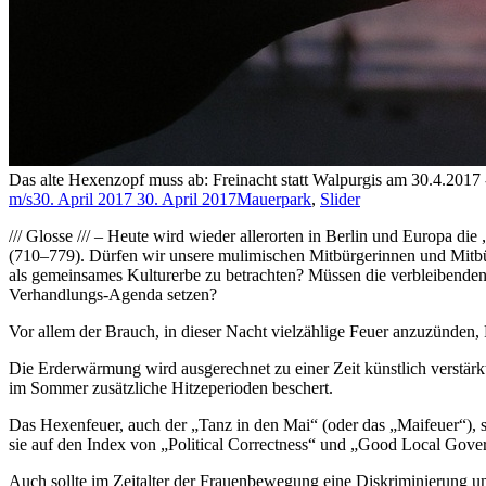
Das alte Hexenzopf muss ab: Freinacht statt Walpurgis am 30.4.2017 
m/s
30. April 2017
30. April 2017
Mauerpark
,
Slider
/// Glosse /// – Heute wird wieder allerorten in Berlin und Europa di
(710–779). Dürfen wir unsere mulimischen Mitbürgerinnen und Mitbürg
als gemeinsames Kulturerbe zu betrachten? Müssen die verbleibend
Verhandlungs-Agenda setzen?
Vor allem der Brauch, in dieser Nacht vielzählige Feuer anzuzünden,
Die Erderwärmung wird ausgerechnet zu einer Zeit künstlich verstär
im Sommer zusätzliche Hitzeperioden beschert.
Das Hexenfeuer, auch der „Tanz in den Mai“ (oder das „Maifeuer“), si
sie auf den Index von „Political Correctness“ und „Good Local Gove
Auch sollte im Zeitalter der Frauenbewegung eine Diskriminierung und