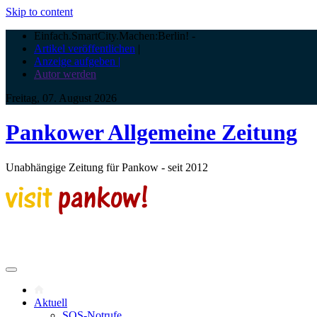
Skip to content
Einfach.SmartCity.Machen:Berlin!
-
Artikel veröffentlichen
|
Anzeige aufgeben |
Autor werden
Freitag, 07. August 2026
Pankower Allgemeine Zeitung
Unabhängige Zeitung für Pankow - seit 2012
Aktuell
SOS-Notrufe