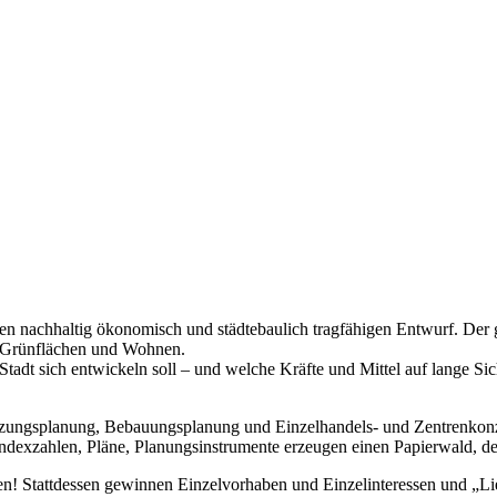
n nachhaltig ökonomisch und städtebaulich tragfähigen Entwurf. Der ge
, Grünflächen und Wohnen.
Stadt sich entwickeln soll – und welche Kräfte und Mittel auf lange Si
tzungsplanung, Bebauungsplanung und Einzelhandels- und Zentrenkonze
Indexzahlen, Pläne, Planungsinstrumente erzeugen einen Papierwald, de
n! Stattdessen gewinnen Einzelvorhaben und Einzelinteressen und „Lie