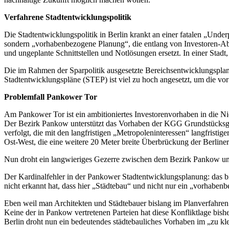
Verfahrene Stadtentwicklungspolitik
Die Stadtentwicklungspolitik in Berlin krankt an einer fatalen „Unde
sondern „vorhabenbezogene Planung“, die entlang von Investoren-Ab
und ungeplante Schnittstellen und Notlösungen ersetzt. In einer Stadt,
Die im Rahmen der Sparpolitik ausgesetzte Bereichsentwicklungsplan
Stadtentwicklungspläne (STEP) ist viel zu hoch angesetzt, um die vor
Problemfall Pankower Tor
Am Pankower Tor ist ein ambitioniertes Investorenvorhaben in die Nie
Der Bezirk Pankow unterstützt das Vorhaben der KGG Grundstücksge
verfolgt, die mit den langfristigen „Metropoleninteressen“ langfrist
Ost-West, die eine weitere 20 Meter breite Überbrückung der Berli
Nun droht ein langwieriges Gezerre zwischen dem Bezirk Pankow und
Der Kardinalfehler in der Pankower Stadtentwicklungsplanung: das bi
nicht erkannt hat, dass hier „Städtebau“ und nicht nur ein „vorhabe
Eben weil man Architekten und Städtebauer bislang im Planverfahren z
Keine der in Pankow vertretenen Parteien hat diese Konfliktlage bish
Berlin droht nun ein bedeutendes städtebauliches Vorhaben im „zu kl