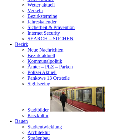
Wetter aktuell
Verkehr
Bezirkstermine
Jahreskalender
Sicherheit & Prävention
Internet Security
SEARCH – SUCHEN
Bezirk
Neue Nachrichten
Bezirk aktuell
Kommunalpolitik
Ämter – PLZ – Parken
Polizei Aktuell
Pankows 13 Ortsteile
Sightseeing
Stadtbilder
Kiezkultur
Bauen
Stadtentwicklung
Architektur
Straßenbau