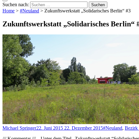
Suchen nach:
Home
>
#Neuland
>
Zukunftswerkstatt „Solidarisches Berlin“ #3
Zukunftswerkstatt „Solidarisches Berlin“ 
Michael Springer
22. Juni 2015
22. Dezember 2015
#Neuland
,
Bezirk
/// Kommentar /// – Unter dem Titel „Zukunftswerkstatt “Solidarisches