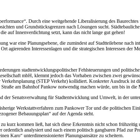
rperformance“. Durch eine weitgehende Liberalisierung des Baurechtes w
sichten und Grundstücksgrenzen nach Lösungen sucht. Städtebauliche 
 die auf Innenverdichtung setzt, kann das nicht lange gut gehen!
ung war eine Planungsebene, die zumindest auf Stadtteilebene nach in
 Ort agierenden Interessenlagen und die strategischen Interessen der Me
derungen stadtentwicklungspolitischer Fehlsteuerungen und politischer
sellschaft mbH, klemmt jedoch das Vorhaben zwischen zwei gewünschte
iger Verkehrsplanung (STEP Verkehr) kollidiert. Konkreter Ausdruck ist
ner Straße am Bahnhof Pankow notwendig machen würde, um bis in die 
 der Senatsverwaltung für Stadtentwicklung und Umwelt, in der unter
sherige Werkstattverfahren zum Pankower Tor und die politischen Eini
nbezogener Bebauungsplan“ auf der Agenda steht.
u kurz kommen ließ, hat sich diese Erkenntnis nicht schon frühzeitig 
er ordentlich analysiert und nach einem politisch gangbaren Pfad zur P
einen Karo“ unterdimensionierter Planungsansätze zu scheitern.