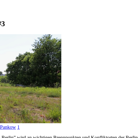
#3
 Pankow
1
 Berlin” wird an wichtigen Brennpunkten und Konfliktorten der Berliner