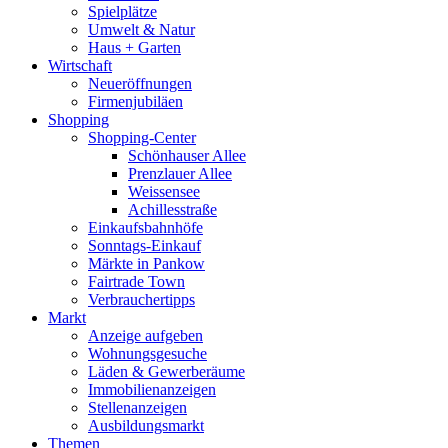
Spielplätze
Umwelt & Natur
Haus + Garten
Wirtschaft
Neueröffnungen
Firmenjubiläen
Shopping
Shopping-Center
Schönhauser Allee
Prenzlauer Allee
Weissensee
Achillesstraße
Einkaufsbahnhöfe
Sonntags-Einkauf
Märkte in Pankow
Fairtrade Town
Verbrauchertipps
Markt
Anzeige aufgeben
Wohnungsgesuche
Läden & Gewerberäume
Immobilienanzeigen
Stellenanzeigen
Ausbildungsmarkt
Themen