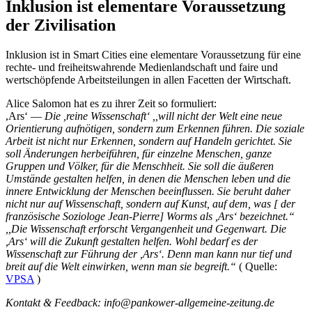
Inklusion ist elementare Voraussetzung
der Zivilisation
Inklusion ist in Smart Cities eine elementare Voraussetzung für eine
rechte- und freiheitswahrende Medienlandschaft und faire und
wertschöpfende Arbeitsteilungen in allen Facetten der Wirtschaft.
Alice Salomon hat es zu ihrer Zeit so formuliert:
,Ars‘ —
Die ,reine Wissenschaft‘ ,,will nicht der Welt eine neue
Orientierung aufnötigen, sondern zum Erkennen führen. Die soziale
Arbeit ist nicht nur Erkennen, sondern auf Handeln gerichtet. Sie
soll Änderungen herbeiführen, für einzelne Menschen, ganze
Gruppen und Völker, für die Menschheit. Sie soll die äußeren
Umstände gestalten helfen, in denen die Menschen leben und die
innere Entwicklung der Menschen beeinflussen. Sie beruht daher
nicht nur auf Wissenschaft, sondern auf Kunst, auf dem, was [ der
französische Soziologe Jean-Pierre] Worms als ,Ars‘ bezeichnet.“
,,Die Wissenschaft erforscht Vergangenheit und Gegenwart. Die
,Ars‘ will die Zukunft gestalten helfen. Wohl bedarf es der
Wissenschaft zur Führung der ,Ars‘. Denn man kann nur tief und
breit auf die Welt einwirken, wenn man sie begreift.“
( Quelle:
VPSA
)
Kontakt & Feedback: info@pankower-allgemeine-zeitung.de