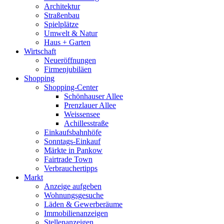
Architektur
Straßenbau
Spielplätze
Umwelt & Natur
Haus + Garten
Wirtschaft
Neueröffnungen
Firmenjubiläen
Shopping
Shopping-Center
Schönhauser Allee
Prenzlauer Allee
Weissensee
Achillesstraße
Einkaufsbahnhöfe
Sonntags-Einkauf
Märkte in Pankow
Fairtrade Town
Verbrauchertipps
Markt
Anzeige aufgeben
Wohnungsgesuche
Läden & Gewerberäume
Immobilienanzeigen
Stellenanzeigen