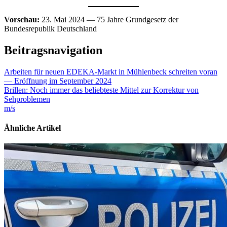
Vorschau:
23. Mai 2024 — 75 Jahre Grundgesetz der
Bundesrepublik Deutschland
Beitragsnavigation
Arbeiten für neuen EDEKA-Markt in Mühlenbeck schreiten voran
— Eröffnung im September 2024
Brillen: Noch immer das beliebteste Mittel zur Korrektur von
Sehproblemen
m/s
Ähnliche Artikel