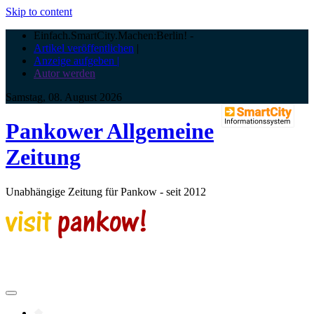
Skip to content
Einfach.SmartCity.Machen:Berlin!
-
Artikel veröffentlichen
|
Anzeige aufgeben |
Autor werden
Samstag, 08. August 2026
Pankower Allgemeine
Zeitung
Unabhängige Zeitung für Pankow - seit 2012