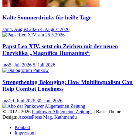
Kalte Sommerdrinks für heiße Tage
a/m
4. August 2026
4. August 2026
Papst Leo XIV. setzt ein Zeichen mit der neuen
Enzyklika „Magnifica Humanitas“
m/s
5. Juli 2026
5. Juli 2026
Strengthening Belonging: How Multilingualism Can
Help Combat Loneliness
m/s
29. Juni 2026
30. Juni 2026
© 2012 - 2026
Pankower Allgemeine Zeitung
| | Basic Theme
Design:
AccessPress Mag, Kathmandu
Kontakt
Impressum