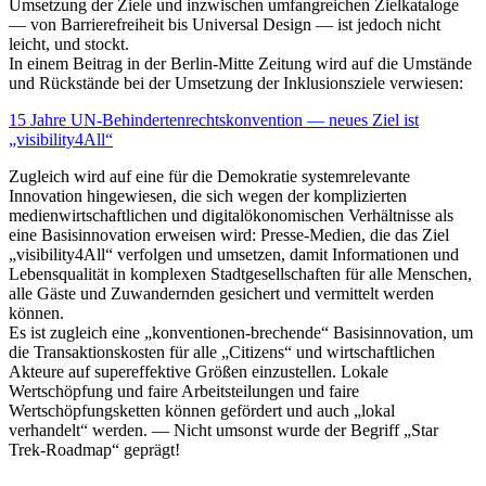
Umsetzung der Ziele und inzwischen umfangreichen Zielkataloge
— von Barrierefreiheit bis Universal Design — ist jedoch nicht
leicht, und stockt.
In einem Beitrag in der Berlin-Mitte Zeitung wird auf die Umstände
und Rückstände bei der Umsetzung der Inklusionsziele verwiesen:
15 Jahre UN-Behindertenrechtskonvention — neues Ziel ist
„visibility4All“
Zugleich wird auf eine für die Demokratie systemrelevante
Innovation hingewiesen, die sich wegen der komplizierten
medienwirtschaftlichen und digitalökonomischen Verhältnisse als
eine Basisinnovation erweisen wird: Presse-Medien, die das Ziel
„visibility4All“ verfolgen und umsetzen, damit Informationen und
Lebensqualität in komplexen Stadtgesellschaften für alle Menschen,
alle Gäste und Zuwandernden gesichert und vermittelt werden
können.
Es ist zugleich eine „konventionen-brechende“ Basisinnovation, um
die Transaktionskosten für alle „Citizens“ und wirtschaftlichen
Akteure auf supereffektive Größen einzustellen. Lokale
Wertschöpfung und faire Arbeitsteilungen und faire
Wertschöpfungsketten können gefördert und auch „lokal
verhandelt“ werden. — Nicht umsonst wurde der Begriff „Star
Trek-Roadmap“ geprägt!