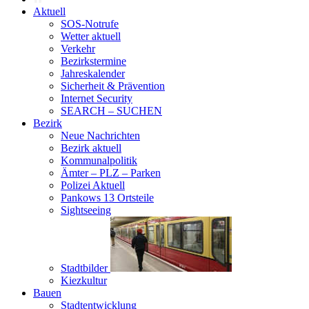
Aktuell
SOS-Notrufe
Wetter aktuell
Verkehr
Bezirkstermine
Jahreskalender
Sicherheit & Prävention
Internet Security
SEARCH – SUCHEN
Bezirk
Neue Nachrichten
Bezirk aktuell
Kommunalpolitik
Ämter – PLZ – Parken
Polizei Aktuell
Pankows 13 Ortsteile
Sightseeing
Stadtbilder
Kiezkultur
Bauen
Stadtentwicklung