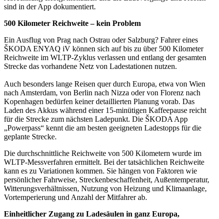
sind in der App dokumentiert.
500 Kilometer Reichweite – kein Problem
Ein Ausflug von Prag nach Ostrau oder Salzburg? Fahrer eines
ŠKODA ENYAQ iV können sich auf bis zu über 500 Kilometer
Reichweite im WLTP-Zyklus verlassen und entlang der gesamten
Strecke das vorhandene Netz von Ladestationen nutzen.
Auch besonders lange Reisen quer durch Europa, etwa von Wien
nach Amsterdam, von Berlin nach Nizza oder von Florenz nach
Kopenhagen bedürfen keiner detaillierten Planung vorab. Das
Laden des Akkus während einer 15-minütigen Kaffeepause reicht
für die Strecke zum nächsten Ladepunkt. Die ŠKODA App
„Powerpass“ kennt die am besten geeigneten Ladestopps für die
geplante Strecke.
Die durchschnittliche Reichweite von 500 Kilometern wurde im
WLTP-Messverfahren ermittelt. Bei der tatsächlichen Reichweite
kann es zu Variationen kommen. Sie hängen von Faktoren wie
persönlicher Fahrweise, Streckenbeschaffenheit, Außentemperatur,
Witterungsverhältnissen, Nutzung von Heizung und Klimaanlage,
Vortemperierung und Anzahl der Mitfahrer ab.
Einheitlicher Zugang zu Ladesäulen in ganz Europa,