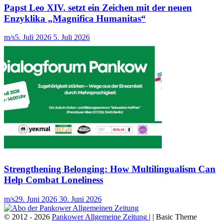
Papst Leo XIV. setzt ein Zeichen mit der neuen
Enzyklika „Magnifica Humanitas“
m/s
5. Juli 2026
5. Juli 2026
Strengthening Belonging: How Multilingualism Can
Help Combat Loneliness
m/s
29. Juni 2026
30. Juni 2026
© 2012 - 2026
Pankower Allgemeine Zeitung
| | Basic Theme