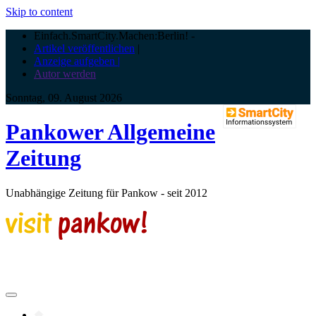
Skip to content
Einfach.SmartCity.Machen:Berlin!
-
Artikel veröffentlichen
|
Anzeige aufgeben |
Autor werden
Sonntag, 09. August 2026
Pankower Allgemeine
Zeitung
Unabhängige Zeitung für Pankow - seit 2012