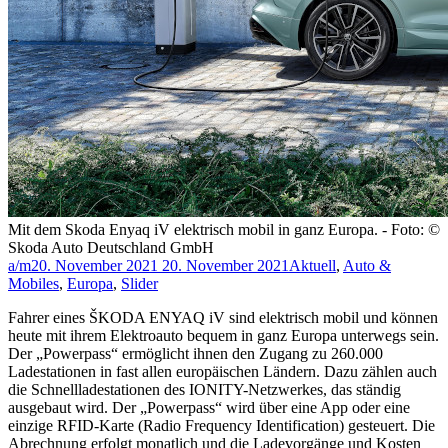
Mit dem Skoda Enyaq iV elektrisch mobil in ganz Europa. - Foto: ©
Skoda Auto Deutschland GmbH
a/m
20. November 2021
20. November 2021
Aktuell
,
Auto &
Mobiles
,
Europa
,
Slider
Fahrer eines ŠKODA ENYAQ iV sind elektrisch mobil und können
heute mit ihrem Elektroauto bequem in ganz Europa unterwegs sein.
Der „Powerpass“ ermöglicht ihnen den Zugang zu 260.000
Ladestationen in fast allen europäischen Ländern. Dazu zählen auch
die Schnellladestationen des IONITY-Netzwerkes, das ständig
ausgebaut wird. Der „Powerpass“ wird über eine App oder eine
einzige RFID-Karte (Radio Frequency Identification) gesteuert. Die
Abrechnung erfolgt monatlich und die Ladevorgänge und Kosten