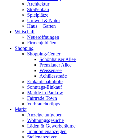
Architektur
Straßenbau
Spielplätze
Umwelt & Natur
Haus + Garten
Wirtschaft
Neueröffnungen
Firmenjubiläen
Shopping
Shopping-Center
Schönhauser Allee
Prenzlauer Allee
Weissensee
Achillesstraße
Einkaufsbahnhöfe
Sonntags-Einkauf
Märkte in Pankow
Fairtrade Town
Verbrauchertipps
Markt
Anzeige aufgeben
Wohnungsgesuche
Läden & Gewerberäume
Immobilienanzeigen
Stellenanzeigen