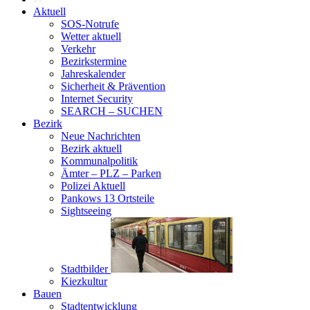
Aktuell
SOS-Notrufe
Wetter aktuell
Verkehr
Bezirkstermine
Jahreskalender
Sicherheit & Prävention
Internet Security
SEARCH – SUCHEN
Bezirk
Neue Nachrichten
Bezirk aktuell
Kommunalpolitik
Ämter – PLZ – Parken
Polizei Aktuell
Pankows 13 Ortsteile
Sightseeing
Stadtbilder
Kiezkultur
Bauen
Stadtentwicklung