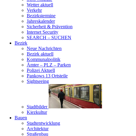
Wetter aktuell
Verkehr
Bezirkstermine
Jahreskalender
Sicherheit & Prävention
Internet Security
SEARCH – SUCHEN
Bezirk
Neue Nachrichten
Bezirk aktuell
Kommunalpolitik
Ämter – PLZ – Parken
Polizei Aktuell
Pankows 13 Ortsteile
Sightseeing
Stadtbilder
Kiezkultur
Bauen
Stadtentwicklung
Architektur
Straßenbau