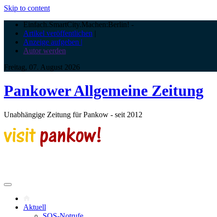
Skip to content
Einfach.SmartCity.Machen:Berlin!
-
Artikel veröffentlichen
|
Anzeige aufgeben |
Autor werden
Freitag, 07. August 2026
Pankower Allgemeine Zeitung
Unabhängige Zeitung für Pankow - seit 2012
Aktuell
SOS-Notrufe