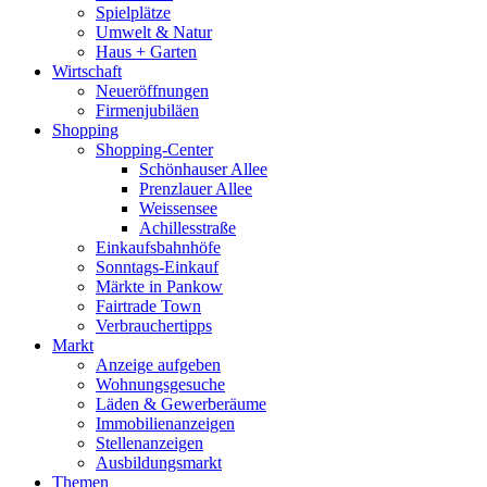
Spielplätze
Umwelt & Natur
Haus + Garten
Wirtschaft
Neueröffnungen
Firmenjubiläen
Shopping
Shopping-Center
Schönhauser Allee
Prenzlauer Allee
Weissensee
Achillesstraße
Einkaufsbahnhöfe
Sonntags-Einkauf
Märkte in Pankow
Fairtrade Town
Verbrauchertipps
Markt
Anzeige aufgeben
Wohnungsgesuche
Läden & Gewerberäume
Immobilienanzeigen
Stellenanzeigen
Ausbildungsmarkt
Themen