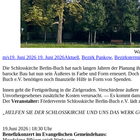
Wa
m/s
19. Juni 2026
19. Juni 2026
Aktuell
,
Bezirk Pankow
,
Bezirkstermi
Die Schlosskirche Berlin-Buch hat nach langen Jahren der Planung i
barocke Bau hat nun sein Äußeres in Farbe und Form erneuert. Doch d
Buch e.V. benötigen noch finanzielle Hilfe in Form von Spenden.
Innen geht die Fertigstellung in die Zielgeraden. Verschiedene äußer
Unvorhergesehenes zusätzliche Kosten verursacht. — Es kommt dami
Der
Veranstalter:
Förderverein Schlosskirche Berlin-Buch e.V. lädt 
„HELFEN SIE DER SCHLOSSKIRCHE UND UNS DAS WERK G
19.Juni 2026 | 18:30 Uhr
Benefizkonzert im Evangelischen Gemeindehaus:
Magdalena Pflüger spielt Werke von