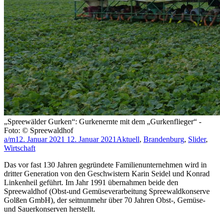
„Spreewälder Gurken“: Gurkenernte mit dem „Gurkenflieger“ -
Foto: © Spreewaldhof
a/m
12. Januar 2021
12. Januar 2021
Aktuell
,
Brandenburg
,
Slider
,
Wirtschaft
Das vor fast 130 Jahren gegründete Familienunternehmen wird in
dritter Generation von den Geschwistern Karin Seidel und Konrad
Linkenheil geführt. Im Jahr 1991 übernahmen beide den
Spreewaldhof (Obst-und Gemüseverarbeitung Spreewaldkonserve
Golßen GmbH), der seitnunmehr über 70 Jahren Obst-, Gemüse-
und Sauerkonserven herstellt.