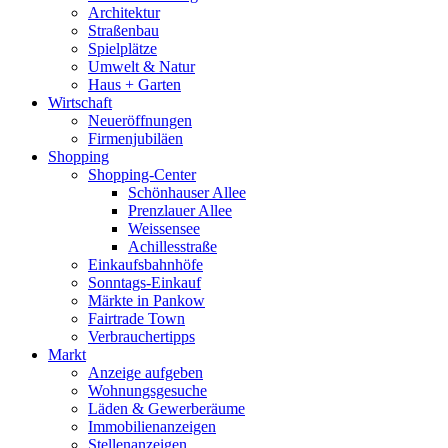
Architektur
Straßenbau
Spielplätze
Umwelt & Natur
Haus + Garten
Wirtschaft
Neueröffnungen
Firmenjubiläen
Shopping
Shopping-Center
Schönhauser Allee
Prenzlauer Allee
Weissensee
Achillesstraße
Einkaufsbahnhöfe
Sonntags-Einkauf
Märkte in Pankow
Fairtrade Town
Verbrauchertipps
Markt
Anzeige aufgeben
Wohnungsgesuche
Läden & Gewerberäume
Immobilienanzeigen
Stellenanzeigen