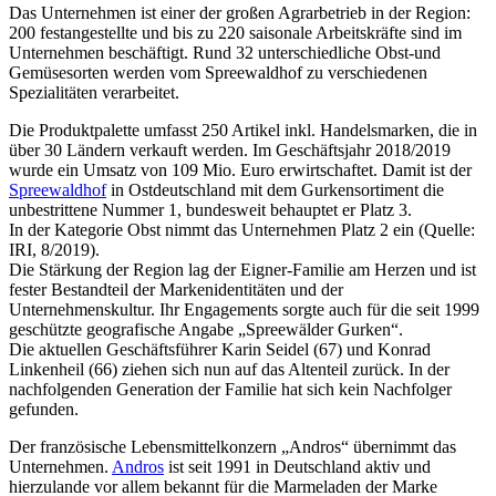
Das Unternehmen ist einer der großen Agrarbetrieb in der Region:
200 festangestellte und bis zu 220 saisonale Arbeitskräfte sind im
Unternehmen beschäftigt. Rund 32 unterschiedliche Obst-und
Gemüsesorten werden vom Spreewaldhof zu verschiedenen
Spezialitäten verarbeitet.
Die Produktpalette umfasst 250 Artikel inkl. Handelsmarken, die in
über 30 Ländern verkauft werden. Im Geschäftsjahr 2018/2019
wurde ein Umsatz von 109 Mio. Euro erwirtschaftet. Damit ist der
Spreewaldhof
in Ostdeutschland mit dem Gurkensortiment die
unbestrittene Nummer 1, bundesweit behauptet er Platz 3.
In der Kategorie Obst nimmt das Unternehmen Platz 2 ein (Quelle:
IRI, 8/2019).
Die Stärkung der Region lag der Eigner-Familie am Herzen und ist
fester Bestandteil der Markenidentitäten und der
Unternehmenskultur. Ihr Engagements sorgte auch für die seit 1999
geschützte geografische Angabe „Spreewälder Gurken“.
Die aktuellen Geschäftsführer Karin Seidel (67) und Konrad
Linkenheil (66) ziehen sich nun auf das Altenteil zurück. In der
nachfolgenden Generation der Familie hat sich kein Nachfolger
gefunden.
Der französische Lebensmittelkonzern „Andros“ übernimmt das
Unternehmen.
Andros
ist seit 1991 in Deutschland aktiv und
hierzulande vor allem bekannt für die Marmeladen der Marke