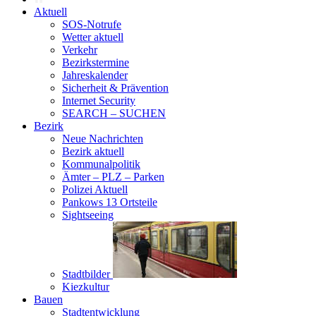
Aktuell
SOS-Notrufe
Wetter aktuell
Verkehr
Bezirkstermine
Jahreskalender
Sicherheit & Prävention
Internet Security
SEARCH – SUCHEN
Bezirk
Neue Nachrichten
Bezirk aktuell
Kommunalpolitik
Ämter – PLZ – Parken
Polizei Aktuell
Pankows 13 Ortsteile
Sightseeing
Stadtbilder
Kiezkultur
Bauen
Stadtentwicklung