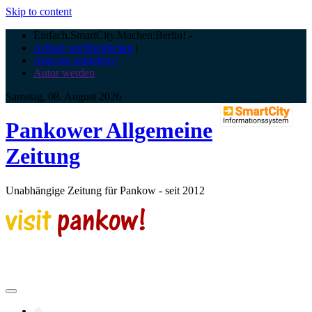
Skip to content
Einfach.SmartCity.Machen:Berlin!
-
Artikel veröffentlichen
|
Anzeige aufgeben |
Autor werden
Samstag, 08. August 2026
Pankower Allgemeine
Zeitung
Unabhängige Zeitung für Pankow - seit 2012