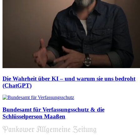
Die Wahrheit über KI – und warum sie uns bedroht
(ChatGPT)
Bundesamt für Verfassungsschutz & die
Schlüsselperson Maaßen