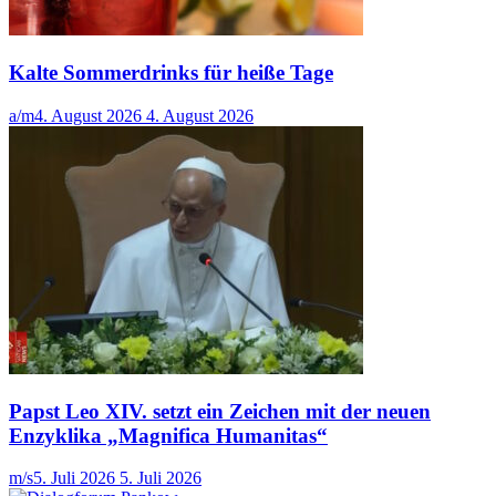
Kalte Sommerdrinks für heiße Tage
a/m
4. August 2026
4. August 2026
Papst Leo XIV. setzt ein Zeichen mit der neuen
Enzyklika „Magnifica Humanitas“
m/s
5. Juli 2026
5. Juli 2026