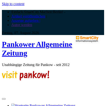
Skip to content
Einfach.SmartCity.Machen:Berlin!
-
Artikel veröffentlichen
|
Anzeige aufgeben |
Autor werden
Freitag, 07. August 2026
Pankower Allgemeine
Zeitung
Unabhängige Zeitung für Pankow - seit 2012