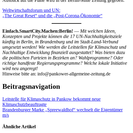
Ausblick auf die Pläne wird in der Berlin-Mitte Zeitung gegeben:
Weltwirtschaftsforum und UN:
„The Great Reset“ und die „Post-Corona-Ökonomie“
Einfach.SmartCity.Machen:Berlin!
—
Mit welchen Ideen,
Konzepten und Projekte können die 17 UN-Nachhaltigkeitsziele
künftig in Berlin, in Brandenburg und im Stadt-Land-Verbund
umgesetzt werden! Wie werden die Leitstellen für Klimaschutz und
Nachhaltige Entwicklung finanziell ausgestattet? Was bieten dazu
die politischen Parteien in Bezirken an? Wahlprogramme? Oder
richtige handfeste Regierungsprogramme? Welche lokale Initiative
wird neu angeregt!
Hinweise bitte an: info@pankower-allgemeine-zeitung.de
Beitragsnavigation
Leitstelle für Klimaschutz in Pankow bekommt neue
Klimaschutzbeauftragte
Brandenburger Marke „Spreewaldhof“ wechselt die Eigentümer
m/s
Ähnliche Artikel