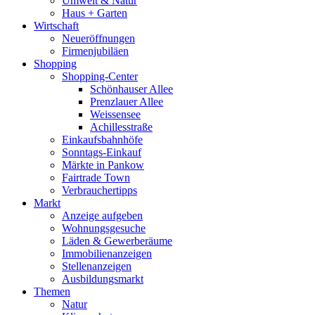
Umwelt & Natur
Haus + Garten
Wirtschaft
Neueröffnungen
Firmenjubiläen
Shopping
Shopping-Center
Schönhauser Allee
Prenzlauer Allee
Weissensee
Achillesstraße
Einkaufsbahnhöfe
Sonntags-Einkauf
Märkte in Pankow
Fairtrade Town
Verbrauchertipps
Markt
Anzeige aufgeben
Wohnungsgesuche
Läden & Gewerberäume
Immobilienanzeigen
Stellenanzeigen
Ausbildungsmarkt
Themen
Natur