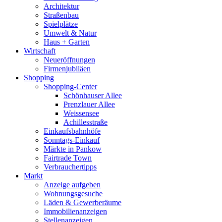
Architektur
Straßenbau
Spielplätze
Umwelt & Natur
Haus + Garten
Wirtschaft
Neueröffnungen
Firmenjubiläen
Shopping
Shopping-Center
Schönhauser Allee
Prenzlauer Allee
Weissensee
Achillesstraße
Einkaufsbahnhöfe
Sonntags-Einkauf
Märkte in Pankow
Fairtrade Town
Verbrauchertipps
Markt
Anzeige aufgeben
Wohnungsgesuche
Läden & Gewerberäume
Immobilienanzeigen
Stellenanzeigen