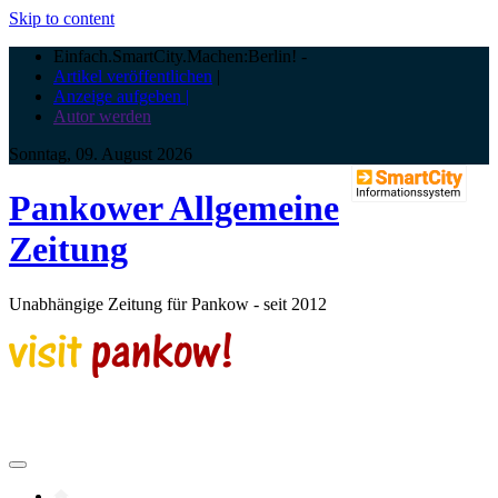
Skip to content
Einfach.SmartCity.Machen:Berlin!
-
Artikel veröffentlichen
|
Anzeige aufgeben |
Autor werden
Sonntag, 09. August 2026
Pankower Allgemeine
Zeitung
Unabhängige Zeitung für Pankow - seit 2012