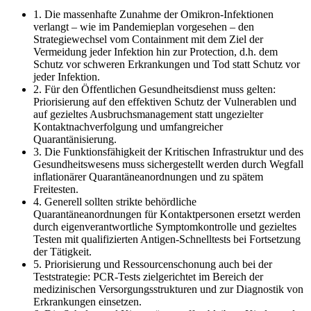
1. Die massenhafte Zunahme der Omikron-Infektionen
verlangt – wie im Pandemieplan vorgesehen – den
Strategiewechsel vom Containment mit dem Ziel der
Vermeidung jeder Infektion hin zur Protection, d.h. dem
Schutz vor schweren Erkrankungen und Tod statt Schutz vor
jeder Infektion.
2. Für den Öffentlichen Gesundheitsdienst muss gelten:
Priorisierung auf den effektiven Schutz der Vulnerablen und
auf gezieltes Ausbruchsmanagement statt ungezielter
Kontaktnachverfolgung und umfangreicher
Quarantänisierung.
3. Die Funktionsfähigkeit der Kritischen Infrastruktur und des
Gesundheitswesens muss sichergestellt werden durch Wegfall
inflationärer Quarantäneanordnungen und zu spätem
Freitesten.
4. Generell sollten strikte behördliche
Quarantäneanordnungen für Kontaktpersonen ersetzt werden
durch eigenverantwortliche Symptomkontrolle und gezieltes
Testen mit qualifizierten Antigen-Schnelltests bei Fortsetzung
der Tätigkeit.
5. Priorisierung und Ressourcenschonung auch bei der
Teststrategie: PCR-Tests zielgerichtet im Bereich der
medizinischen Versorgungsstrukturen und zur Diagnostik von
Erkrankungen einsetzen.