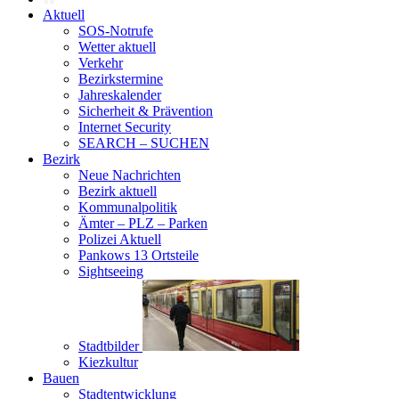
Aktuell
SOS-Notrufe
Wetter aktuell
Verkehr
Bezirkstermine
Jahreskalender
Sicherheit & Prävention
Internet Security
SEARCH – SUCHEN
Bezirk
Neue Nachrichten
Bezirk aktuell
Kommunalpolitik
Ämter – PLZ – Parken
Polizei Aktuell
Pankows 13 Ortsteile
Sightseeing
Stadtbilder
Kiezkultur
Bauen
Stadtentwicklung