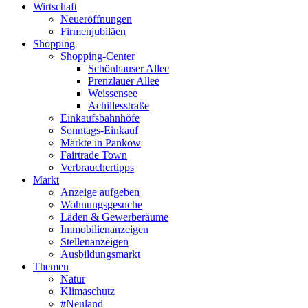
Wirtschaft
Neueröffnungen
Firmenjubiläen
Shopping
Shopping-Center
Schönhauser Allee
Prenzlauer Allee
Weissensee
Achillesstraße
Einkaufsbahnhöfe
Sonntags-Einkauf
Märkte in Pankow
Fairtrade Town
Verbrauchertipps
Markt
Anzeige aufgeben
Wohnungsgesuche
Läden & Gewerberäume
Immobilienanzeigen
Stellenanzeigen
Ausbildungsmarkt
Themen
Natur
Klimaschutz
#Neuland