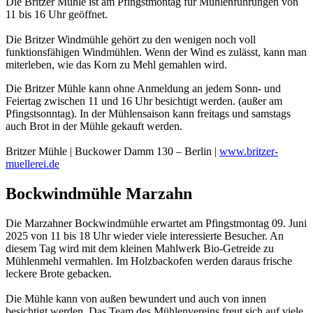
Die Britzer Mühle ist am Pfingstmontag für Mühlenführungen von
11 bis 16 Uhr geöffnet.
Die Britzer Windmühle gehört zu den wenigen noch voll
funktionsfähigen Windmühlen. Wenn der Wind es zulässt, kann man
miterleben, wie das Korn zu Mehl gemahlen wird.
Die Britzer Mühle kann ohne Anmeldung an jedem Sonn- und
Feiertag zwischen 11 und 16 Uhr besichtigt werden. (außer am
Pfingstsonntag). In der Mühlensaison kann freitags und samstags
auch Brot in der Mühle gekauft werden.
Britzer Mühle | Buckower Damm 130 – Berlin |
www.britzer-
muellerei.de
Bockwindmühle Marzahn
Die Marzahner Bockwindmühle erwartet am Pfingstmontag 09. Juni
2025 von 11 bis 18 Uhr wieder viele interessierte Besucher. An
diesem Tag wird mit dem kleinen Mahlwerk Bio-Getreide zu
Mühlenmehl vermahlen. Im Holzbackofen werden daraus frische
leckere Brote gebacken.
Die Mühle kann von außen bewundert und auch von innen
besichtigt werden. Das Team des Mühlenvereins freut sich auf viele