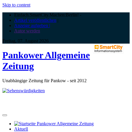
Skip to content
Einfach.SmartCity.Machen:Berlin!
-
Artikel veröffentlichen
|
Anzeige aufgeben |
Autor werden
Freitag, 07. August 2026
Pankower Allgemeine
Zeitung
Unabhängige Zeitung für Pankow - seit 2012
Aktuell