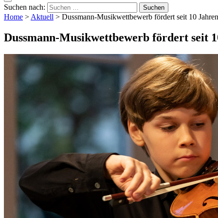
Suchen nach:
Home
>
Aktuell
>
Dussmann-Musikwettbewerb fördert seit 10 Jahren
Dussmann-Musikwettbewerb fördert seit 1