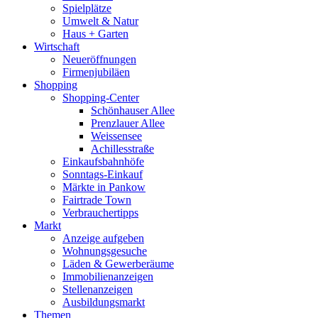
Spielplätze
Umwelt & Natur
Haus + Garten
Wirtschaft
Neueröffnungen
Firmenjubiläen
Shopping
Shopping-Center
Schönhauser Allee
Prenzlauer Allee
Weissensee
Achillesstraße
Einkaufsbahnhöfe
Sonntags-Einkauf
Märkte in Pankow
Fairtrade Town
Verbrauchertipps
Markt
Anzeige aufgeben
Wohnungsgesuche
Läden & Gewerberäume
Immobilienanzeigen
Stellenanzeigen
Ausbildungsmarkt
Themen