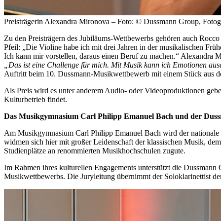
Preisträgerin Alexandra Mironova – Foto: © Dussmann Group, Foto
Zu den Preisträgern des Jubiläums-Wettbewerbs gehören auch Rocco Pf
Pfeil: „Die Violine habe ich mit drei Jahren in der musikalischen Frü
Ich kann mir vorstellen, daraus einen Beruf zu machen.“ Alexandra M
„Das ist eine Challenge für mich. Mit Musik kann ich Emotionen ausd
Auftritt beim 10. Dussmann-Musikwettbewerb mit einem Stück aus dem
Als Preis wird es unter anderem Audio- oder Videoproduktionen geben
Kulturbetrieb findet.
Das Musikgymnasium Carl Philipp Emanuel Bach und der Dus
Am Musikgymnasium Carl Philipp Emanuel Bach wird der nationale und
widmen sich hier mit großer Leidenschaft der klassischen Musik, 
Studienplätze an renommierten Musikhochschulen zugute.
Im Rahmen ihres kulturellen Engagements unterstützt die Dussmann 
Musikwettbewerbs. Die Juryleitung übernimmt der Soloklarinettist d