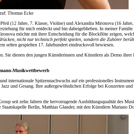
graf: Thomas Ecke
eil (12 Jahre, 7. Klasse, Violine) und Alexandra Mironova (16 Jahre, 
herziehung für mich entdeckt und bin dabeigeblieben. In meiner Familie
ironova möchte mit ihrer Entscheidung für die Blockflöte zeigen, wel
rücken, nicht nur technisch perfekt spielen, sondern die Zuhörer berü
 selten gespielten 17. Jahrhundert eindrucksvoll bewiesen.
. Sie dienen den jungen Künstlerinnen und Künstlern als Demo ihrer K
smann-Musikwettbewerb
 internationale Spitzennachwuchs auf ein professionelles Instrument
dem Jazz und Gesang. Ihre außergewöhnlichen Erfolge bei Konzerten 
Group seit zehn Jahren die hervorragende Ausbildungsqualität des M
er Staatskapelle Berlin, Matthias Glander, mit den Künstlern Mariano