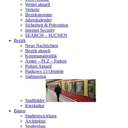
Wetter aktuell
Verkehr
Bezirkstermine
Jahreskalender
Sicherheit & Prävention
Internet Security
SEARCH – SUCHEN
Bezirk
Neue Nachrichten
Bezirk aktuell
Kommunalpolitik
Ämter – PLZ – Parken
Polizei Aktuell
Pankows 13 Ortsteile
Sightseeing
Stadtbilder
Kiezkultur
Bauen
Stadtentwicklung
Architektur
Straßenbau