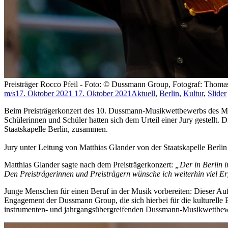
Preisträger Rocco Pfeil - Foto: © Dussmann Group, Fotograf: Thoma
m/s
17. Oktober 2021
17. Oktober 2021
Aktuell
,
Berlin
,
Kultur
,
Slider
Beim Preisträgerkonzert des 10. Dussmann-Musikwettbewerbs des M
Schülerinnen und Schüler hatten sich dem Urteil einer Jury gestellt. 
Staatskapelle Berlin, zusammen.
Jury unter Leitung von Matthias Glander von der Staatskapelle Berli
Matthias Glander sagte nach dem Preisträgerkonzert:
„Der in Berlin i
Den Preisträgerinnen und Preisträgern wünsche ich weiterhin viel Er
Junge Menschen für einen Beruf in der Musik vorbereiten: Dieser Au
Engagement der Dussmann Group, die sich hierbei für die kulturelle
instrumenten- und jahrgangsübergreifenden Dussmann-Musikwettbewe