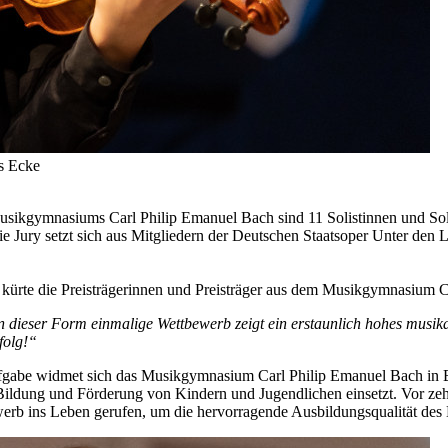
s Ecke
usikgymnasiums Carl Philip Emanuel Bach sind 11 Solistinnen und S
Die Jury setzt sich aus Mitgliedern der Deutschen Staatsoper Unter den L
n kürte die Preisträgerinnen und Preisträger aus dem Musikgymnasium 
n dieser Form einmalige Wettbewerb zeigt ein erstaunlich hohes musikal
folg!“
fgabe widmet sich das Musikgymnasium Carl Philip Emanuel Bach in Berl
 Bildung und Förderung von Kindern und Jugendlichen einsetzt. Vor ze
rb ins Leben gerufen, um die hervorragende Ausbildungsqualität des