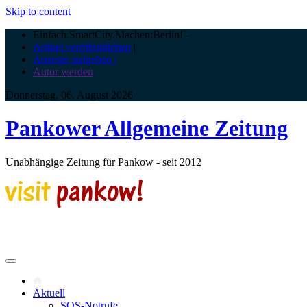
Skip to content
Einfach.SmartCity.Machen:Berlin!
-
Artikel veröffentlichen
|
Anzeige aufgeben |
Autor werden
Donnerstag, 06. August 2026
Pankower Allgemeine Zeitung
Unabhängige Zeitung für Pankow - seit 2012
Aktuell
SOS-Notrufe