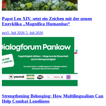
Papst Leo XIV. setzt ein Zeichen mit der neuen
Enzyklika „Magnifica Humanitas“
m/s
5. Juli 2026
5. Juli 2026
Strengthening Belonging: How Multilingualism Can
Help Combat Loneliness