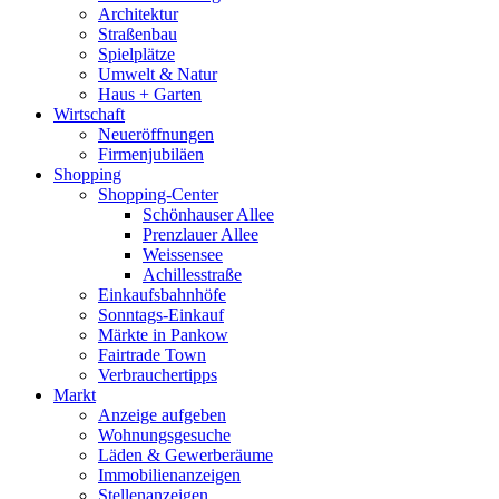
Architektur
Straßenbau
Spielplätze
Umwelt & Natur
Haus + Garten
Wirtschaft
Neueröffnungen
Firmenjubiläen
Shopping
Shopping-Center
Schönhauser Allee
Prenzlauer Allee
Weissensee
Achillesstraße
Einkaufsbahnhöfe
Sonntags-Einkauf
Märkte in Pankow
Fairtrade Town
Verbrauchertipps
Markt
Anzeige aufgeben
Wohnungsgesuche
Läden & Gewerberäume
Immobilienanzeigen
Stellenanzeigen