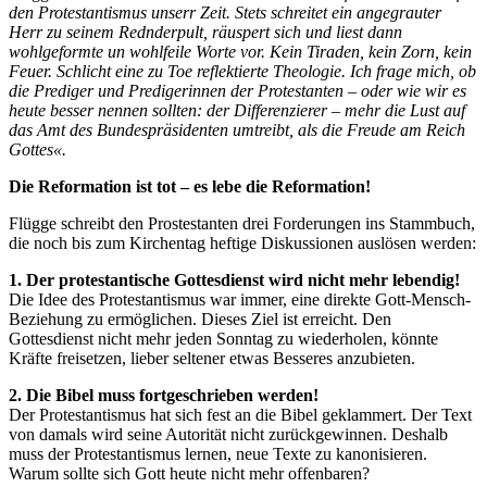
den Protestantismus unserr Zeit. Stets schreitet ein angegrauter
Herr zu seinem Rednderpult, räuspert sich und liest dann
wohlgeformte un wohlfeile Worte vor. Kein Tiraden, kein Zorn, kein
Feuer. Schlicht eine zu Toe reflektierte Theologie. Ich frage mich, ob
die Prediger und Predigerinnen der Protestanten – oder wie wir es
heute besser nennen sollten: der Differenzierer – mehr die Lust auf
das Amt des Bundespräsidenten umtreibt, als die Freude am Reich
Gottes«.
Die Reformation ist tot – es lebe die Reformation!
Flügge schreibt den Prostestanten drei Forderungen ins Stammbuch,
die noch bis zum Kirchentag heftige Diskussionen auslösen werden:
1. Der protestantische Gottesdienst wird nicht mehr lebendig!
Die Idee des Protestantismus war immer, eine direkte Gott-Mensch-
Beziehung zu ermöglichen. Dieses Ziel ist erreicht. Den
Gottesdienst nicht mehr jeden Sonntag zu wiederholen, könnte
Kräfte freisetzen, lieber seltener etwas Besseres anzubieten.
2. Die Bibel muss fortgeschrieben werden!
Der Protestantismus hat sich fest an die Bibel geklammert. Der Text
von damals wird seine Autorität nicht zurückgewinnen. Deshalb
muss der Protestantismus lernen, neue Texte zu kanonisieren.
Warum sollte sich Gott heute nicht mehr offenbaren?