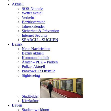
Aktuell
SOS-Notrufe
Wetter aktuell
Verkehr
Bezirkstermine
Jahreskalender
Sicherheit & Prävention
Internet Security
SEARCH – SUCHEN
Bezirk
Neue Nachrichten
Bezirk aktuell
Kommunalpolitik
Ämter – PLZ – Parken
Polizei Aktuell
Pankows 13 Ortsteile
Sightseeing
Stadtbilder
Kiezkultur
Bauen
Stadtentwicklung