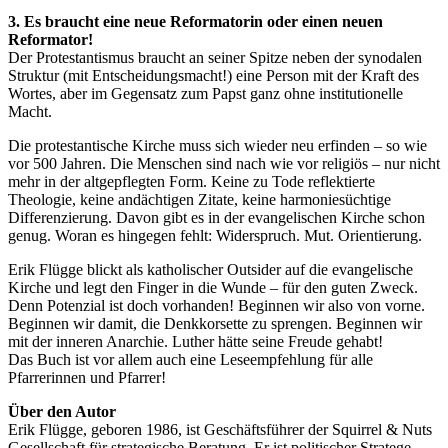
3. Es braucht eine neue Reformatorin oder einen neuen
Reformator!
Der Protestantismus braucht an seiner Spitze neben der synodalen
Struktur (mit Entscheidungsmacht!) eine Person mit der Kraft des
Wortes, aber im Gegensatz zum Papst ganz ohne institutionelle
Macht.
Die protestantische Kirche muss sich wieder neu erfinden – so wie
vor 500 Jahren. Die Menschen sind nach wie vor religiös – nur nicht
mehr in der altgepflegten Form. Keine zu Tode reflektierte
Theologie, keine andächtigen Zitate, keine harmoniesüchtige
Differenzierung. Davon gibt es in der evangelischen Kirche schon
genug. Woran es hingegen fehlt: Widerspruch. Mut. Orientierung.
Erik Flügge blickt als katholischer Outsider auf die evangelische
Kirche und legt den Finger in die Wunde – für den guten Zweck.
Denn Potenzial ist doch vorhanden! Beginnen wir also von vorne.
Beginnen wir damit, die Denkkorsette zu sprengen. Beginnen wir
mit der inneren Anarchie. Luther hätte seine Freude gehabt!
Das Buch ist vor allem auch eine Leseempfehlung für alle
Pfarrerinnen und Pfarrer!
Über den Autor
Erik Flügge, geboren 1986, ist Geschäftsführer der Squirrel & Nuts
Gesellschaft für strategische Beratung. Er ist politischer Stratege,