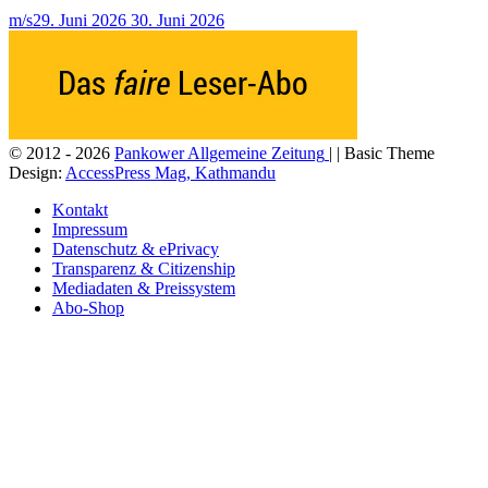
m/s
29. Juni 2026
30. Juni 2026
© 2012 - 2026
Pankower Allgemeine Zeitung
| | Basic Theme
Design:
AccessPress Mag, Kathmandu
Kontakt
Impressum
Datenschutz & ePrivacy
Transparenz & Citizenship
Mediadaten & Preissystem
Abo-Shop