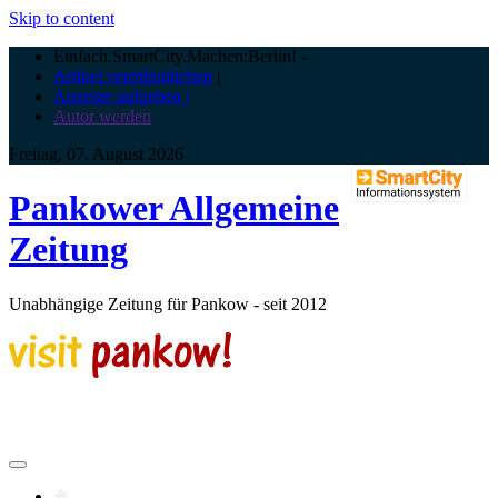
Skip to content
Einfach.SmartCity.Machen:Berlin!
-
Artikel veröffentlichen
|
Anzeige aufgeben |
Autor werden
Freitag, 07. August 2026
Pankower Allgemeine
Zeitung
Unabhängige Zeitung für Pankow - seit 2012